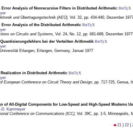
 Error Analysis of Nonrecursive Filters in Distributed Arithmetic
BibT
X
E
yer
lektronik und Übertragungstechnik (AEÜ),
Vol. 32, pp. 434-440,
Dezember 197
 Error Analysis of the Distributed Arithmetic
BibT
X
E
yer
tions on Circuits and Systems,
Vol. 24, No. 12, pp. 681-689,
Dezember 1977
Quantisierungsfehlers bei der Verteilten Arithmetik
BibT
X
E
yer
 Universität Erlangen,
Erlangen, Germany,
Januar 1977
r Realization in Distributed Arithmetic
BibT
X
E
yer
of European Conference on Circuit Theory and Design,
pp. 717-725,
Genua, It
gn of All-Digital Components for Low-Speed and High-Speed Modems 
.-D. Kammeyer
tional Conference on Communications (ICC),
Vol. 39C, pp. 1-5,
Minneapolis,
21
|
22
|