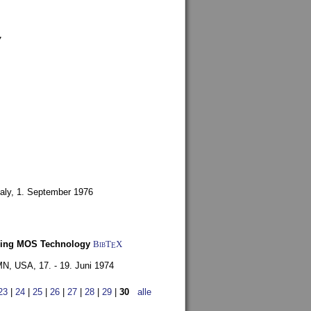
7
aly,
1. September 1976
Using MOS Technology
BibT
X
E
 MN, USA,
17. - 19. Juni 1974
23
|
24
|
25
|
26
|
27
|
28
|
29
|
30
alle