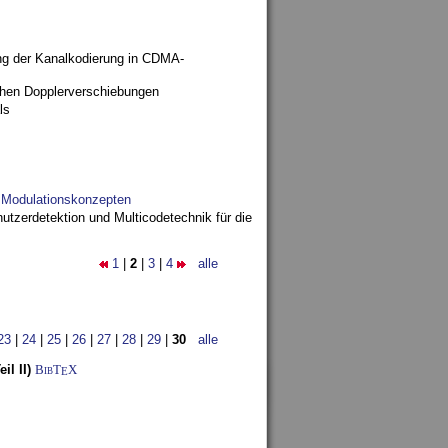
ng der Kanalkodierung in CDMA-
ohen Dopplerverschiebungen
ls
d Modulationskonzepten
utzerdetektion und Multicodetechnik für die
1
|
2
|
3
|
4
alle
23
|
24
|
25
|
26
|
27
|
28
|
29
|
30
alle
l II)
BibT
X
E