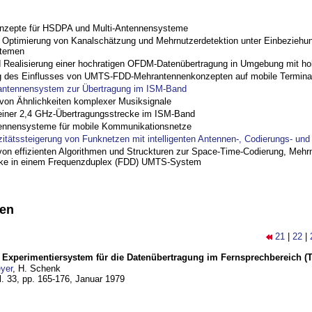
nzepte für HSDPA und Multi-Antennensysteme
ptimierung von Kanalschätzung und Mehrnutzerdetektion unter Einbeziehu
stemen
nd Realisierung einer hochratigen OFDM-Datenübertragung in Umgebung mit h
 des Einflusses von UMTS-FDD-Mehrantennenkonzepten auf mobile Termina
antennensystem zur Übertragung im ISM-Band
on Ähnlichkeiten komplexer Musiksignale
einer 2,4 GHz-Übertragungsstrecke im ISM-Band
ennensysteme für mobile Kommunikationsnetze
zitätssteigerung von Funknetzen mit intelligenten Antennen-, Codierungs- un
on effizienten Algorithmen und Struckturen zur Space-Time-Codierung, Mehrn
cke in einem Frequenzduplex (FDD) UMTS-System
nen
21
|
22
|
s Experimentiersystem für die Datenübertragung im Fernsprechbereich (Tei
yer
, H. Schenk
l. 33, pp. 165-176,
Januar 1979