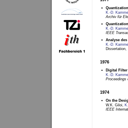
Quantization
K.-D. Kamme
Archiv für E
Quantization
K.-D. Kamme
IEEE Transac
Analyse des 
K.-D. Kamme
Dissertation,
1976
Digital Filte
K.-D. Kamme
Proceedings 
1974
On the Desi
W.K. Giloi,
K
IEEE Interna