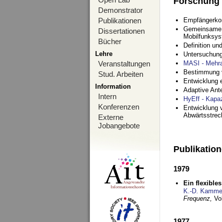
Forschung
Demonstrator
Publikationen
Empfängerko
Gemeinsame O
Dissertationen
Mobilfunksy
Bücher
Definition u
Lehre
Untersuchung
Veranstaltungen
MASI - Mehr
Bestimmung v
Stud. Arbeiten
Entwicklung 
Information
Adaptive Ant
Intern
HyEff - Kapa
Konferenzen
Entwicklung v
Abwärtsstre
Externe
Jobangebote
Publikatio
1979
Ein flexible
K.-D. Kamme
Frequenz,
Vo
1977