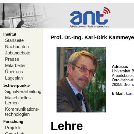
Institut
Prof. Dr.-Ing. Karl-Dirk Kammeyer
Startseite
Nachrichten
Jobangebote
Presse
Mitarbeiter
Adresse:
Universität 
Über uns
Arbeitsberei
Lageplan
Otto-Hahn-A
28359 Brem
Schwerpunkte
Signalverarbeitung
E-Mail
:
kam
Maschinelles
Lernen
Kommunikations-
technologien
Forschung
Lehre
Projekte
Open Lab