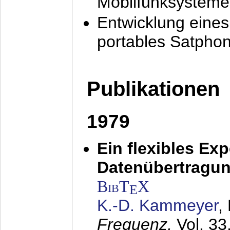
Mobilfunksysteme
Entwicklung eine
portables Satpho
Publikationen
1979
Ein flexibles Ex
Datenübertragung
BibT
X
E
K.-D. Kammeyer
,
Frequenz,
Vol. 33