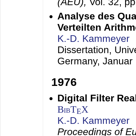
(AEÜ),
Vol. 32, p
Analyse des Quan
Verteilten Arithm
K.-D. Kammeyer
Dissertation, Univ
Germany,
Januar
1976
Digital Filter Re
BibT
X
E
K.-D. Kammeyer
Proceedings of Eu