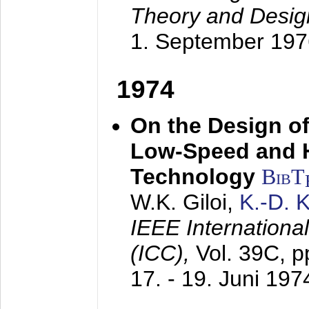
Theory and Desig
1. September 197
1974
On the Design of
Low-Speed and 
Technology
BibT
W.K. Giloi,
K.-D.
IEEE Internation
(ICC),
Vol. 39C, p
17. - 19. Juni 197