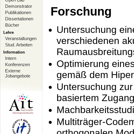
Demonstrator
Forschung
Publikationen
Dissertationen
Bücher
Untersuchung ein
Lehre
verschiedenen ak
Veranstaltungen
Stud. Arbeiten
Raumausbreitung
Information
Intern
Optimierung ein
Konferenzen
Externe
gemäß dem Hiperl
Jobangebote
Untersuchung zur 
basiertem Zugan
Machbarkeitsstud
Multiträger-Codem
orthogonalen Mod