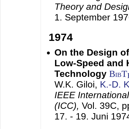
Theory and Desig
1. September 197
1974
On the Design of
Low-Speed and 
Technology
BibT
W.K. Giloi,
K.-D.
IEEE Internation
(ICC),
Vol. 39C, p
17. - 19. Juni 197