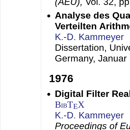
(AEÜ),
Vol. 32, p
Analyse des Quan
Verteilten Arithm
K.-D. Kammeyer
Dissertation, Univ
Germany,
Januar
1976
Digital Filter Re
BibT
X
E
K.-D. Kammeyer
Proceedings of Eu