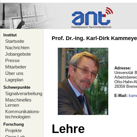
Institut
Prof. Dr.-Ing. Karl-Dirk Kammeyer
Startseite
Nachrichten
Jobangebote
Presse
Mitarbeiter
Adresse:
Universität 
Über uns
Arbeitsberei
Lageplan
Otto-Hahn-A
28359 Brem
Schwerpunkte
Signalverarbeitung
E-Mail
:
kam
Maschinelles
Lernen
Kommunikations-
technologien
Forschung
Lehre
Projekte
Open Lab