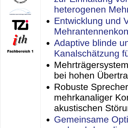
heterogenen Meh
Entwicklung und V
Mehrantennenkon
Adaptive blinde u
Kanalschätzung f
Mehrträgersystem
bei hohen Übertr
Robuste Sprecher
mehrkanaliger Ko
akustischen Stör
Gemeinsame Opti