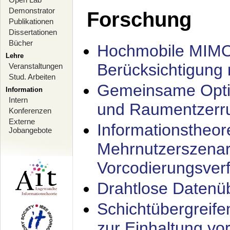
Demonstrator
Forschung
Publikationen
Dissertationen
Bücher
Hochmobile MIMO
Lehre
Berücksichtigung 
Veranstaltungen
Stud. Arbeiten
Gemeinsame Opti
Information
Intern
und Raumentzerru
Konferenzen
Externe
Informationstheor
Jobangebote
Mehrnutzerszenar
Vorcodierungsverf
Drahtlose Datenü
Schichtübergrei
zur Einhaltung vo