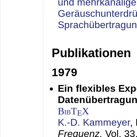
und mehrkanalige
Geräuschunterdrü
Sprachübertragu
Publikationen
1979
Ein flexibles Ex
Datenübertragung
BibT
X
E
K.-D. Kammeyer
,
Frequenz,
Vol. 33