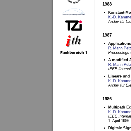
1988
Konstant-Mo
K.-D. Kamme
Archiv für E
1987
Applications
R. Mann Pel
Proceedings o
A modified A
R. Mann Pel
IEEE Journal
Lineare und
K.-D. Kamme
Archiv für E
1986
Multipath Ec
K.-D. Kamme
IEEE Interna
1. April 1986
Digitale Sig