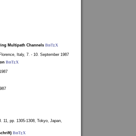
ying Multipath Channels
BibT
X
E
Florence, Italy,
7. - 10. September 1987
ion
BibT
X
E
1987
1987
l. 11, pp. 1305-1308,
Tokyo, Japan,
chrift)
BibT
X
E