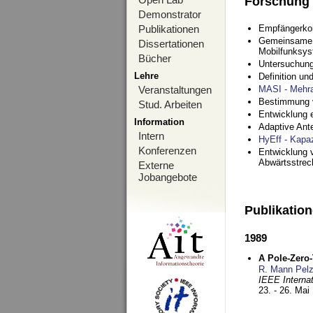
Forschung
Demonstrator
Publikationen
Empfängerko
Gemeinsame O
Dissertationen
Mobilfunksy
Bücher
Untersuchung
Lehre
Definition u
Veranstaltungen
MASI - Mehr
Bestimmung v
Stud. Arbeiten
Entwicklung 
Information
Adaptive Ant
Intern
HyEff - Kapa
Konferenzen
Entwicklung v
Abwärtsstre
Externe
Jobangebote
Publikatio
1989
A Pole-Zero
R. Mann Pel
IEEE Interna
23. - 26. Mai