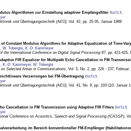
dulus Algorithmen zur Einstellung adaptiver Empfangsfilter
BibT
X
E
yer
lektronik und Übertragungstechnik (AEÜ),
Vol. 42, pp. 25-35,
Januar 1988
 of Constant Modulus Algorithms for Adaptive Equalization of Time-Var
z
,
W. Tobergte
,
K.-D. Kammeyer
f the International Conference on Digital Signal Processing 87,
pp. 421-425,
daptive FIR Equalizer for Multipath Echo Cancellation in FM Transmiss
z
,
K.-D. Kammeyer
,
W. Tobergte
 on Selected Areas in Communications,
Vol. 5, No. 2, pp. 226 - 237,
Februar 
 nichtlineare Verzerrungen bei FM-Übertragung
BibT
X
E
yer
lektronik und Übertragungstechnik (AEÜ),
Vol. 41, No. 9, pp. 103-110,
Januar 
ho Cancellation in FM Transmission using Adaptive FIR Filters
BibT
X
E
yer
tional Conference on Acoustics, Speech and Signal Processing (ICASSP),
Vo
nalverarbeitung im Bereich konventioneller FM-Empfänger (Habilitationss