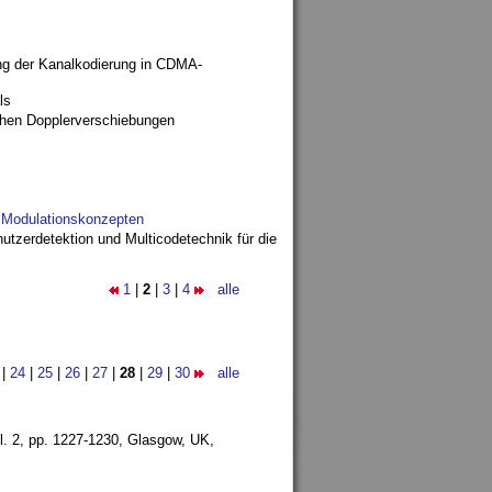
ng der Kanalkodierung in CDMA-
ls
ohen Dopplerverschiebungen
d Modulationskonzepten
utzerdetektion und Multicodetechnik für die
1
|
2
|
3
|
4
alle
|
24
|
25
|
26
|
27
|
28
|
29
|
30
alle
l. 2, pp. 1227-1230,
Glasgow, UK,