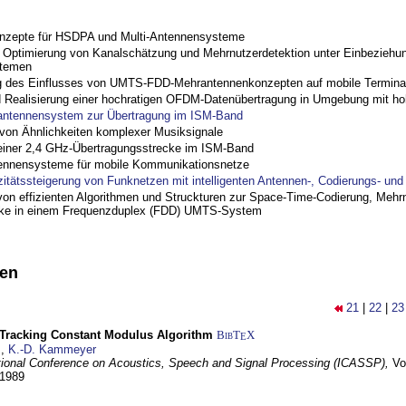
nzepte für HSDPA und Multi-Antennensysteme
ptimierung von Kanalschätzung und Mehrnutzerdetektion unter Einbeziehu
stemen
 des Einflusses von UMTS-FDD-Mehrantennenkonzepten auf mobile Termina
nd Realisierung einer hochratigen OFDM-Datenübertragung in Umgebung mit h
antennensystem zur Übertragung im ISM-Band
on Ähnlichkeiten komplexer Musiksignale
einer 2,4 GHz-Übertragungsstrecke im ISM-Band
ennensysteme für mobile Kommunikationsnetze
zitätssteigerung von Funknetzen mit intelligenten Antennen-, Codierungs- un
on effizienten Algorithmen und Struckturen zur Space-Time-Codierung, Mehrn
cke in einem Frequenzduplex (FDD) UMTS-System
nen
21
|
22
|
23
-Tracking Constant Modulus Algorithm
BibT
X
E
z
,
K.-D. Kammeyer
tional Conference on Acoustics, Speech and Signal Processing (ICASSP),
Vo
 1989