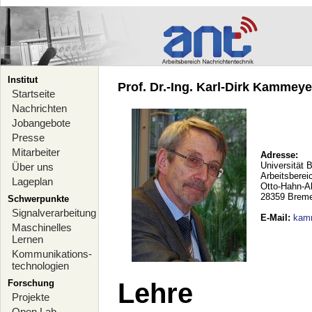
Institut
Prof. Dr.-Ing. Karl-Dirk Kammeyer
Startseite
Nachrichten
Jobangebote
Presse
Mitarbeiter
Adresse:
Universität 
Über uns
Arbeitsberei
Lageplan
Otto-Hahn-A
28359 Brem
Schwerpunkte
Signalverarbeitung
E-Mail
:
kam
Maschinelles
Lernen
Kommunikations-
technologien
Forschung
Lehre
Projekte
Open Lab