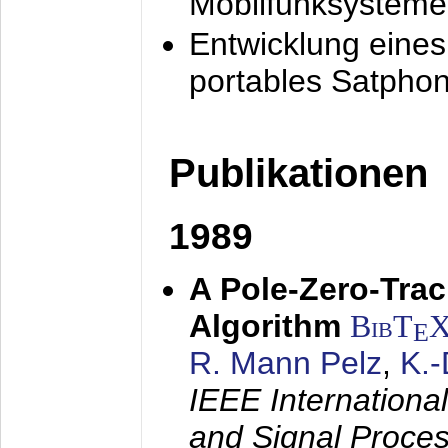
Mobilfunksysteme
Entwicklung eine
portables Satpho
Publikationen
1989
A Pole-Zero-Tra
Algorithm
BibT
E
R. Mann Pelz
,
K.
IEEE Internationa
and Signal Proce