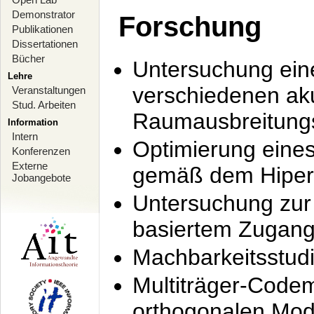
Demonstrator
Forschung
Publikationen
Dissertationen
Bücher
Untersuchung ein
Lehre
verschiedenen ak
Veranstaltungen
Stud. Arbeiten
Raumausbreitung
Information
Intern
Optimierung ein
Konferenzen
Externe
gemäß dem Hiperl
Jobangebote
Untersuchung zur 
basiertem Zugan
Machbarkeitsstud
Multiträger-Codem
orthogonalen Mod