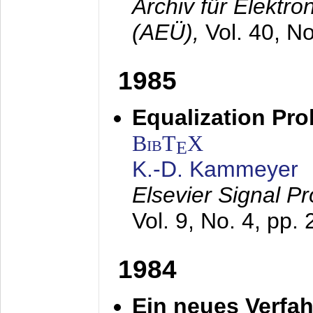
Archiv für Elektr
(AEÜ),
Vol. 40, N
1985
Equalization Pro
BibT
X
E
K.-D. Kammeyer
Elsevier Signal P
Vol. 9, No. 4, pp.
1984
Ein neues Verfah