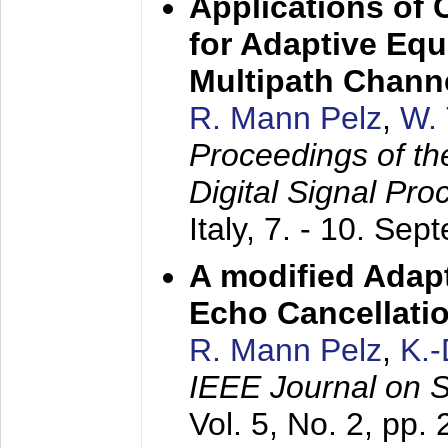
Applications of
for Adaptive Equ
Multipath Chann
R. Mann Pelz
,
W. 
Proceedings of th
Digital Signal Pr
Italy,
7. - 10. Sep
A modified Adapt
Echo Cancellati
R. Mann Pelz
,
K.
IEEE Journal on 
Vol. 5, No. 2, pp.