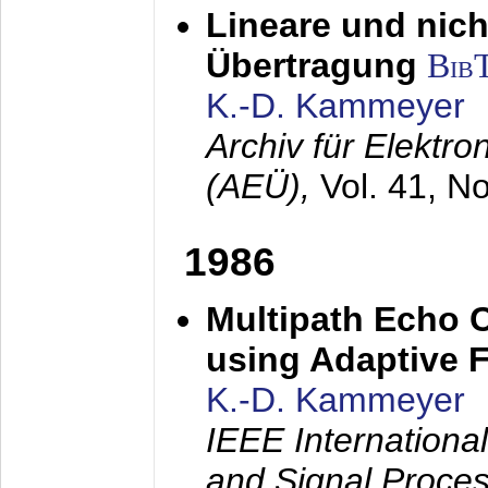
Lineare und nich
Übertragung
Bib
K.-D. Kammeyer
Archiv für Elektr
(AEÜ),
Vol. 41, N
1986
Multipath Echo 
using Adaptive F
K.-D. Kammeyer
IEEE Internationa
and Signal Proce