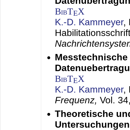
Datenübertragun
BibT
X
E
K.-D. Kammeyer
,
Habilitationsschrif
Nachrichtensyst
Messtechnische
Datenuebertragu
BibT
X
E
K.-D. Kammeyer
,
Frequenz,
Vol. 34
Theoretische un
Untersuchungen 