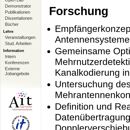
Demonstrator
Forschung
Publikationen
Dissertationen
Bücher
Empfängerkonzept
Lehre
Antennensysteme
Veranstaltungen
Stud. Arbeiten
Gemeinsame Opti
Information
Intern
Mehrnutzerdetekti
Konferenzen
Externe
Kanalkodierung 
Jobangebote
Untersuchung de
Mehrantennenkonz
Definition und Re
Datenübertragung
Dopplerverschie