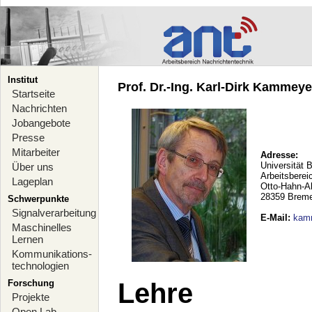
Institut
Prof. Dr.-Ing. Karl-Dirk Kammeyer
Startseite
Nachrichten
Jobangebote
Presse
Mitarbeiter
Adresse:
Universität 
Über uns
Arbeitsberei
Lageplan
Otto-Hahn-A
28359 Brem
Schwerpunkte
Signalverarbeitung
E-Mail
:
kam
Maschinelles
Lernen
Kommunikations-
technologien
Forschung
Lehre
Projekte
Open Lab