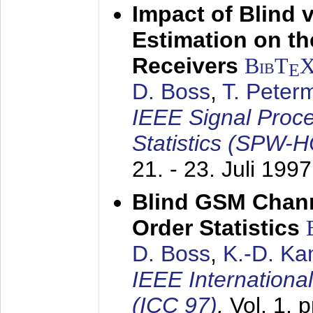
Impact of Blind 
Estimation on t
Receivers
BibT
E
D. Boss
,
T. Peter
IEEE Signal Proc
Statistics (SPW-
21. - 23. Juli 1997
Blind GSM Chann
Order Statistics
D. Boss
,
K.-D. K
IEEE Internation
(ICC 97)
,
Vol. 1, 