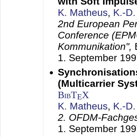
with Soft Impul
K. Matheus
,
K.-D
2nd European Per
Conference (EPMC
Kommunikation",
1. September 199
Synchronisation
(Multicarrier Sy
BibT
X
E
K. Matheus
,
K.-D
2. OFDM-Fachge
1. September 199