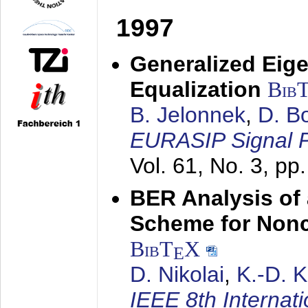
1997
Generalized Eige
Equalization
Bib
B. Jelonnek
,
D. B
EURASIP Signal P
Vol. 61, No. 3, pp
BER Analysis of
Scheme for Non
BibT
X
E
D. Nikolai
,
K.-D. 
IEEE 8th Internat