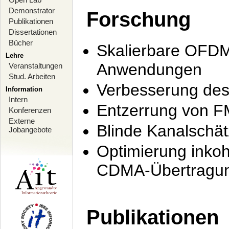
Demonstrator
Forschung
Publikationen
Dissertationen
Bücher
Skalierbare OFDM-
Lehre
Anwendungen
Veranstaltungen
Stud. Arbeiten
Verbesserung de
Information
Intern
Entzerrung von F
Konferenzen
Externe
Blinde Kanalschä
Jobangebote
Optimierung inko
CDMA-Übertragung
Publikationen