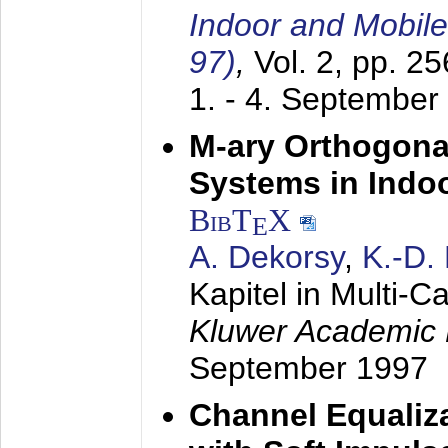
Indoor and Mobil
97)
,
Vol. 2, pp. 2
1. - 4. September
M-ary Orthogona
Systems in Indo
BibT
X
E
A. Dekorsy
,
K.-D.
Kapitel in Multi-
Kluwer Academic 
September 1997
Channel Equaliza