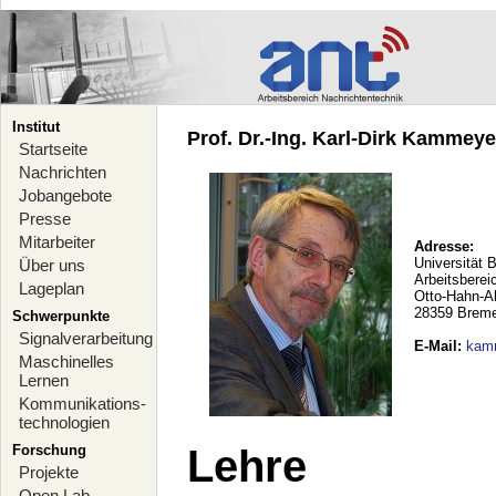
Institut
Prof. Dr.-Ing. Karl-Dirk Kammeyer
Startseite
Nachrichten
Jobangebote
Presse
Mitarbeiter
Adresse:
Universität 
Über uns
Arbeitsberei
Lageplan
Otto-Hahn-A
28359 Brem
Schwerpunkte
Signalverarbeitung
E-Mail
:
kam
Maschinelles
Lernen
Kommunikations-
technologien
Forschung
Lehre
Projekte
Open Lab