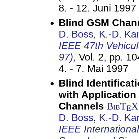
8. - 12. Juni 1997
Blind GSM Chann
D. Boss
,
K.-D. K
IEEE 47th Vehicu
97)
,
Vol. 2, pp. 1
4. - 7. Mai 1997
Blind Identifica
with Applicatio
Channels
BibT
X
E
D. Boss
,
K.-D. K
IEEE Internationa