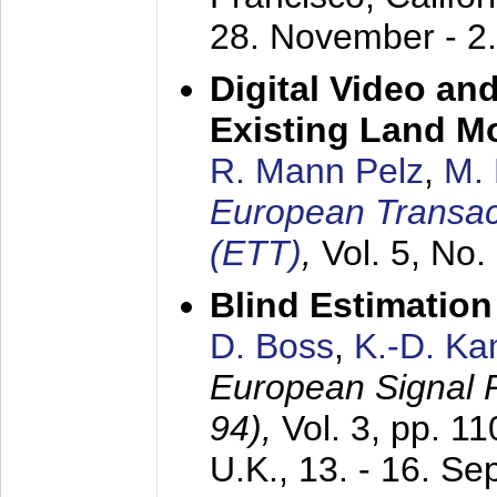
28. November - 2
Digital Video an
Existing Land M
R. Mann Pelz
,
M. 
European Transac
(ETT)
,
Vol. 5, No.
Blind Estimatio
D. Boss
,
K.-D. K
European Signal
94),
Vol. 3, pp. 1
U.K.,
13. - 16. S