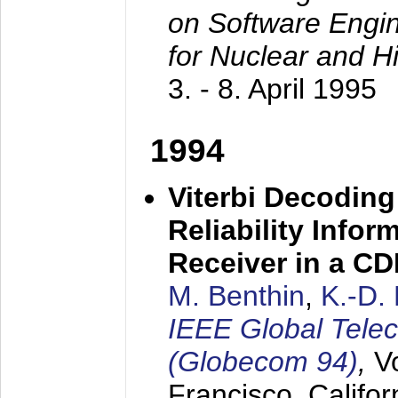
on Software Engine
for Nuclear and H
3. - 8. April 1995
1994
Viterbi Decoding
Reliability Info
Receiver in a C
M. Benthin
,
K.-D.
IEEE Global Tele
(Globecom 94)
,
V
Francisco, Califor