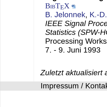
BibT
X
E
B. Jelonnek
,
K.-D
IEEE Signal Proc
Statistics (SPW-
Processing Worksh
7. - 9. Juni 1993
Zuletzt aktualisier
Impressum / Konta