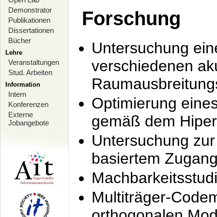
Demonstrator
Forschung
Publikationen
Dissertationen
Bücher
Untersuchung ein
Lehre
verschiedenen ak
Veranstaltungen
Stud. Arbeiten
Raumausbreitung
Information
Intern
Optimierung ein
Konferenzen
Externe
gemäß dem Hiperl
Jobangebote
Untersuchung zur 
basiertem Zugan
Machbarkeitsstud
Multiträger-Codem
orthogonalen Mod