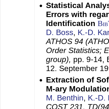
Statistical Anal
Errors with rega
Identification
Bi
D. Boss
,
K.-D. K
ATHOS 94 (ATHOS
Order Statistics;
group),
pp. 9-14,
12. September 1
Extraction of Sof
M-ary Modulatio
M. Benthin
,
K.-D.
COST 231, TD(94