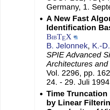
Germany,
1. Sep
A New Fast Algo
Identification B
BibT
X
E
B. Jelonnek
,
K.-D
SPIE Advanced Sig
Architectures and
Vol. 2296, pp. 16
24. - 29. Juli 1994
Time Truncation
by Linear Filter