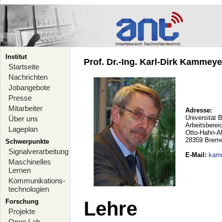
Institut
Prof. Dr.-Ing. Karl-Dirk Kammeyer
Startseite
Nachrichten
Jobangebote
Presse
Mitarbeiter
Adresse:
Universität 
Über uns
Arbeitsberei
Lageplan
Otto-Hahn-A
28359 Brem
Schwerpunkte
Signalverarbeitung
E-Mail
:
kam
Maschinelles
Lernen
Kommunikations-
technologien
Forschung
Lehre
Projekte
Open Lab