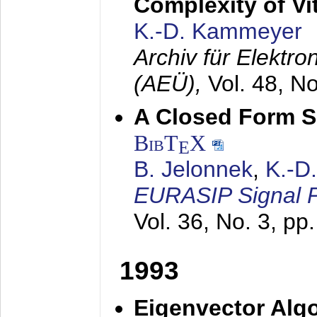
Complexity of Vi
K.-D. Kammeyer
Archiv für Elektr
(AEÜ),
Vol. 48, N
A Closed Form So
BibT
X
E
B. Jelonnek
,
K.-D
EURASIP Signal P
Vol. 36, No. 3, pp
1993
Eigenvector Algo