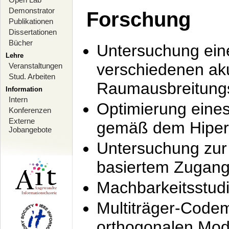
Demonstrator
Forschung
Publikationen
Dissertationen
Bücher
Untersuchung ein
Lehre
verschiedenen ak
Veranstaltungen
Stud. Arbeiten
Raumausbreitung
Information
Intern
Optimierung ein
Konferenzen
Externe
gemäß dem Hiperl
Jobangebote
Untersuchung zur 
basiertem Zugan
Machbarkeitsstud
Multiträger-Codem
orthogonalen Mod