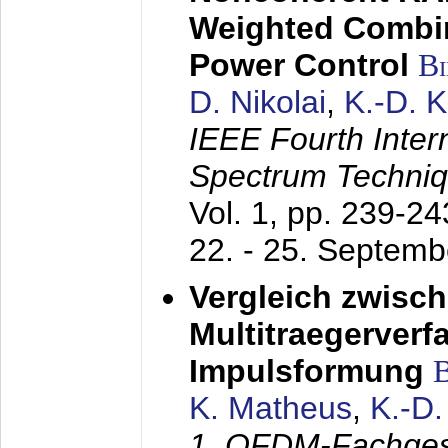
Weighted Combi
Power Control
B
D. Nikolai
,
K.-D. 
IEEE Fourth Inte
Spectrum Techniq
Vol. 1, pp. 239-2
22. - 25. Septem
Vergleich zwisc
Multitraegerverf
Impulsformung
K. Matheus
,
K.-D
1. OFDM-Fachge