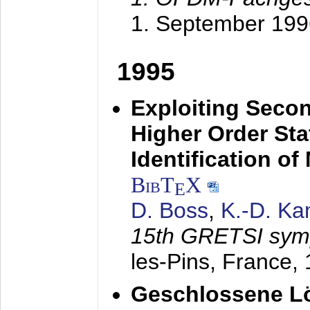
1. September 199
1995
Exploiting Secon
Higher Order Stat
Identification o
BibT
X
E
D. Boss
,
K.-D. K
15th GRETSI sy
les-Pins, France,
Geschlossene Lö