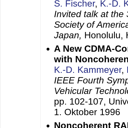
S. Fischer
,
K.-D.
Invited talk at the
Society of America
Japan,
Honolulu, 
A New CDMA-Con
with Noncoheren
K.-D. Kammeyer
,
IEEE Fourth Sym
Vehicular Technol
pp. 102-107,
Univ
1. Oktober 1996
Noncoherent RA