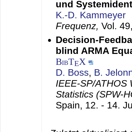
und Systemidenti
K.-D. Kammeyer
Frequenz,
Vol. 49
Decision-Feedba
blind ARMA Equal
BibT
X
E
D. Boss
,
B. Jelon
IEEE-SP/ATHOS W
Statistics (SPW-
Spain,
12. - 14. J