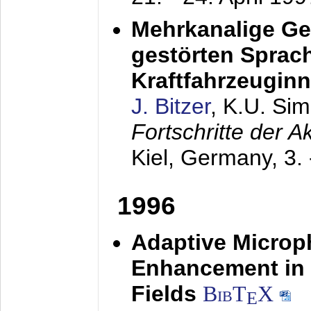
Mehrkanalige G
gestörten Sprach
Kraftfahrzeugin
J. Bitzer
, K.U. Si
Fortschritte der 
Kiel, Germany,
3.
1996
Adaptive Microp
Enhancement in 
Fields
BibT
X
E