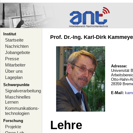
Institut
Prof. Dr.-Ing. Karl-Dirk Kammeyer
Startseite
Nachrichten
Jobangebote
Presse
Mitarbeiter
Adresse:
Universität 
Über uns
Arbeitsberei
Lageplan
Otto-Hahn-A
28359 Brem
Schwerpunkte
Signalverarbeitung
E-Mail
:
kam
Maschinelles
Lernen
Kommunikations-
technologien
Forschung
Lehre
Projekte
Open Lab