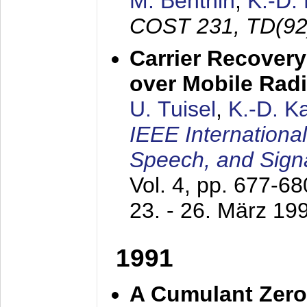
M. Benthin
,
K.-D.
COST 231, TD(92
Carrier Recovery
over Mobile Rad
U. Tuisel
,
K.-D. 
IEEE Internationa
Speech, and Sign
Vol. 4, pp. 677-6
23. - 26. März 19
1991
A Cumulant Zero