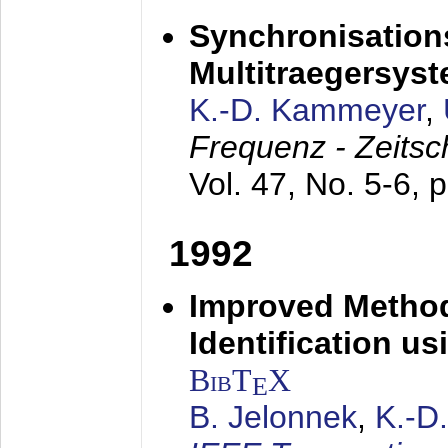
Synchronisations
Multitraegersys
K.-D. Kammeyer
,
Frequenz - Zeitsc
Vol. 47, No. 5-6, 
1992
Improved Method
Identification us
BibT
X
E
B. Jelonnek
,
K.-D