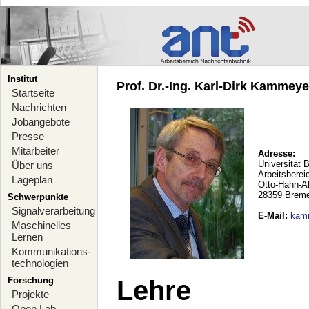
Institut
Prof. Dr.-Ing. Karl-Dirk Kammeyer
Startseite
Nachrichten
Jobangebote
Presse
Mitarbeiter
Adresse:
Universität 
Über uns
Arbeitsberei
Lageplan
Otto-Hahn-A
28359 Brem
Schwerpunkte
Signalverarbeitung
E-Mail
:
kam
Maschinelles
Lernen
Kommunikations-
technologien
Forschung
Lehre
Projekte
Open Lab