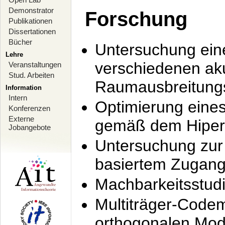
Demonstrator
Forschung
Publikationen
Dissertationen
Bücher
Untersuchung ein
Lehre
verschiedenen ak
Veranstaltungen
Stud. Arbeiten
Raumausbreitung
Information
Intern
Optimierung ein
Konferenzen
Externe
gemäß dem Hiperl
Jobangebote
Untersuchung zur 
basiertem Zugan
Machbarkeitsstud
Multiträger-Codem
orthogonalen Mod