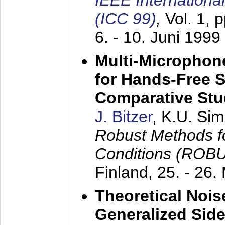
IEEE Internation
(ICC 99)
,
Vol. 1, 
6. - 10. Juni 1999
Multi-Microphon
for Hands-Free 
Comparative St
J. Bitzer
, K.U. Si
Robust Methods f
Conditions (ROB
Finland,
25. - 26.
Theoretical Nois
Generalized Side