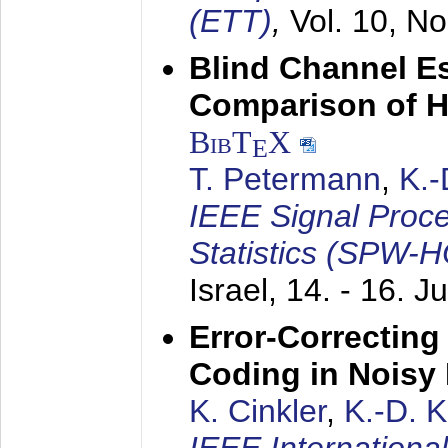
(ETT)
,
Vol. 10, No
Blind Channel E
Comparison of 
BibT
X
E
T. Petermann
,
K.
IEEE Signal Proc
Statistics (SPW-
Israel,
14. - 16. J
Error-Correctin
Coding in Noisy
K. Cinkler
,
K.-D. 