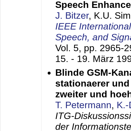
Speech Enhanc
J. Bitzer
, K.U. Si
IEEE Internationa
Speech, and Sign
Vol. 5, pp. 2965-
15. - 19. März 19
Blinde GSM-Kana
stationaerer und 
zweiter und hoe
T. Petermann
,
K.
ITG-Diskussionss
der Informationst