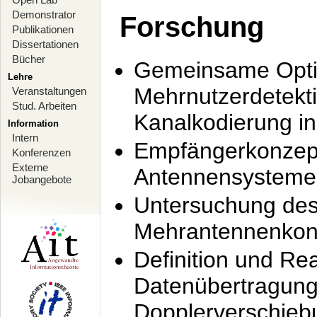
Demonstrator
Forschung
Publikationen
Dissertationen
Bücher
Gemeinsame Opti
Lehre
Mehrnutzerdetekti
Veranstaltungen
Stud. Arbeiten
Kanalkodierung 
Information
Intern
Empfängerkonzept
Konferenzen
Externe
Antennensysteme
Jobangebote
Untersuchung de
Mehrantennenkonz
Definition und Re
Datenübertragung
Dopplerverschie