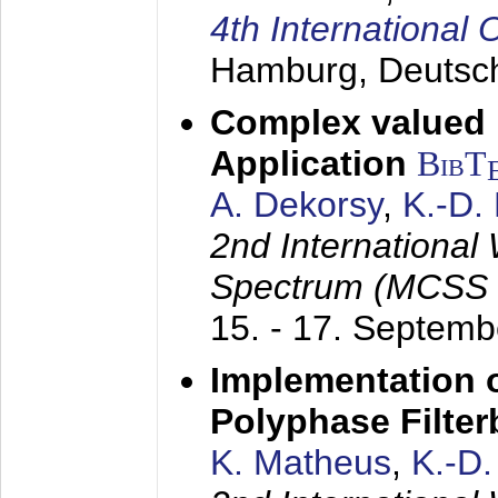
4th Internationa
Hamburg, Deutsc
Complex valued
Application
BibT
A. Dekorsy
,
K.-D.
2nd International
Spectrum (MCSS 
15. - 17. Septem
Implementation o
Polyphase Filte
K. Matheus
,
K.-D