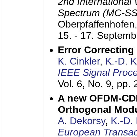
2nd International
Spectrum (MC-SS 
Oberpfaffenhofen
15. - 17. Septem
Error Correctin
K. Cinkler
,
K.-D. 
IEEE Signal Proce
Vol. 6, No. 9, pp.
A new OFDM-CDM
Orthogonal Modu
A. Dekorsy
,
K.-D.
European Transac