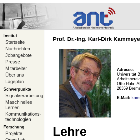
Institut
Prof. Dr.-Ing. Karl-Dirk Kammeyer
Startseite
Nachrichten
Jobangebote
Presse
Mitarbeiter
Adresse:
Universität 
Über uns
Arbeitsberei
Lageplan
Otto-Hahn-A
28359 Brem
Schwerpunkte
Signalverarbeitung
E-Mail
:
kam
Maschinelles
Lernen
Kommunikations-
technologien
Forschung
Lehre
Projekte
Open Lab