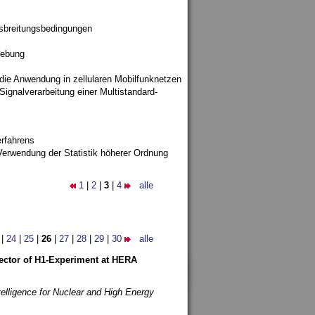
sbreitungsbedingungen
gebung
 die Anwendung in zellularen Mobilfunknetzen
ignalverarbeitung einer Multistandard-
rfahrens
Verwendung der Statistik höherer Ordnung
1
|
2
|
3
|
4
alle
|
24
|
25
|
26
|
27
|
28
|
29
|
30
alle
etector of H1-Experiment at HERA
telligence for Nuclear and High Energy