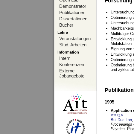
Forschung
Demonstrator
Publikationen
Untersuchung
Optimierung
Dissertationen
Untersuchung
Bücher
Machbarkeits
Lehre
Multiträger-C
Veranstaltungen
Entwicklung u
Mobilstation
Stud. Arbeiten
Eignung von
Information
Entwicklung 
Intern
Optimierung 
Konferenzen
Optimierung 
und zyklostat
Externe
Jobangebote
Publikatio
1995
Application 
BibT
X
E
Bui Duc Lan
,
Proceedings o
Physics,
Pisa