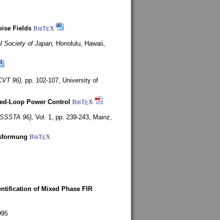
ise Fields
BibT
X
E
al Society of Japan,
Honolulu, Hawaii,
CVT 96),
pp. 102-107,
University of
ed-Loop Power Control
BibT
X
E
(ISSSTA 96),
Vol. 1, pp. 239-243,
Mainz,
lsformung
BibT
X
E
entification of Mixed Phase FIR
995