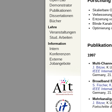
Forschung
Demonstrator
Publikationen
Skalierbare 
Verbesserun
Dissertationen
Entzerrung v
Bücher
Blinde Kanal
Lehre
Optimierung 
Veranstaltungen
Stud. Arbeiten
Information
Publikatio
Intern
Konferenzen
1997
Externe
Jobangebote
Multi-Chann
J. Bitzer
, K.
IEEE Interna
Germany,
21.
Broadband B
S. Fischer
,
K
IEEE Interna
Germany,
21.
Mehrkanalig
J. Bitzer
, K.
Fortschritte