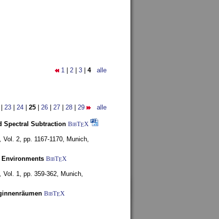
1
|
2
|
3
|
4
alle
|
23
|
24
|
25
|
26
|
27
|
28
|
29
alle
 Spectral Subtraction
BibT
X
E
,
Vol. 2, pp. 1167-1170,
Munich,
y Environments
BibT
X
E
,
Vol. 1, pp. 359-362,
Munich,
uginnenräumen
BibT
X
E