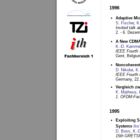
1996
Adaptive Mi
S. Fischer
,
K
Invited talk 
2. - 6. Deze
A New CDMA-
K.-D. Kamme
IEEE Fourth 
Gent, Belgiu
Noncoherent
D. Nikolai
,
K.
IEEE Fourth 
Germany,
22
Vergleich z
K. Matheus
,
1. OFDM-Fac
1995
Exploiting S
Systems
Bib
D. Boss
,
K.-
15th GRETS