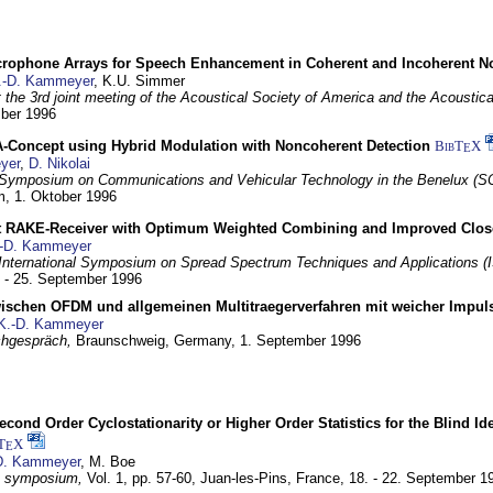
crophone Arrays for Speech Enhancement in Coherent and Incoherent No
.-D. Kammeyer
, K.U. Simmer
at the 3rd joint meeting of the Acoustical Society of America and the Acoustic
mber 1996
Concept using Hybrid Modulation with Noncoherent Detection
BibT
X
E
yer
,
D. Nikolai
Symposium on Communications and Vehicular Technology in the Benelux (S
m,
1. Oktober 1996
 RAKE-Receiver with Optimum Weighted Combining and Improved Clos
-D. Kammeyer
International Symposium on Spread Spectrum Techniques and Applications 
. - 25. September 1996
wischen OFDM und allgemeinen Multitraegerverfahren mit weicher Impu
K.-D. Kammeyer
hgespräch,
Braunschweig, Germany,
1. September 1996
econd Order Cyclostationarity or Higher Order Statistics for the Blind Id
T
X
E
D. Kammeyer
, M. Boe
I symposium,
Vol. 1, pp. 57-60,
Juan-les-Pins, France,
18. - 22. September 1