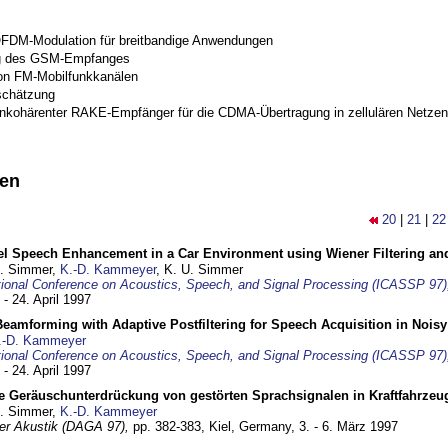
OFDM-Modulation für breitbandige Anwendungen
g des GSM-Empfanges
on FM-Mobilfunkkanälen
schätzung
inkohärenter RAKE-Empfänger für die CDMA-Übertragung in zellulären Netzen
nen
20
|
21
|
22
el Speech Enhancement in a Car Environment using Wiener Filtering and
U. Simmer,
K.-D. Kammeyer
, K. U. Simmer
tional Conference on Acoustics, Speech, and Signal Processing (ICASSP 97)
 - 24. April 1997
eamforming with Adaptive Postfiltering for Speech Acquisition in Nois
.-D. Kammeyer
tional Conference on Acoustics, Speech, and Signal Processing (ICASSP 97)
 - 24. April 1997
e Geräuschunterdrückung von gestörten Sprachsignalen in Kraftfahrze
U. Simmer,
K.-D. Kammeyer
 der Akustik (DAGA 97),
pp. 382-383,
Kiel, Germany,
3. - 6. März 1997