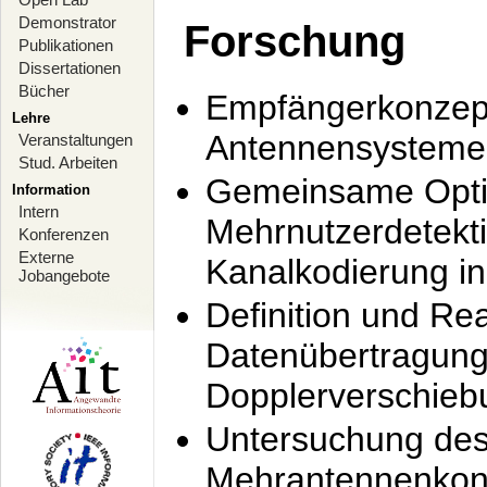
Demonstrator
Forschung
Publikationen
Dissertationen
Bücher
Empfängerkonzept
Lehre
Antennensysteme
Veranstaltungen
Stud. Arbeiten
Gemeinsame Opti
Information
Intern
Mehrnutzerdetekti
Konferenzen
Externe
Kanalkodierung 
Jobangebote
Definition und Re
Datenübertragung
Dopplerverschie
Untersuchung de
Mehrantennenkonz