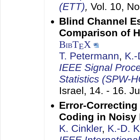
(ETT)
,
Vol. 10, No
Blind Channel E
Comparison of 
BibT
X
E
T. Petermann
,
K.
IEEE Signal Proc
Statistics (SPW-
Israel,
14. - 16. J
Error-Correctin
Coding in Noisy
K. Cinkler
,
K.-D. 