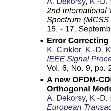
A. Dekorsy
,
K.-D.
2nd International
Spectrum (MCSS 
15. - 17. Septem
Error Correctin
K. Cinkler
,
K.-D. 
IEEE Signal Proce
Vol. 6, No. 9, pp.
A new OFDM-CDM
Orthogonal Modu
A. Dekorsy
,
K.-D.
European Transac