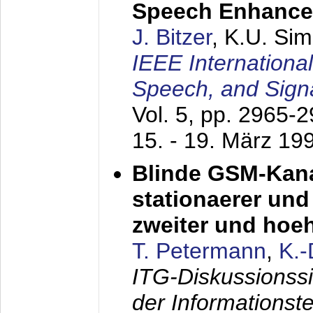
Speech Enhanc
J. Bitzer
, K.U. Si
IEEE Internationa
Speech, and Sign
Vol. 5, pp. 2965-
15. - 19. März 19
Blinde GSM-Kana
stationaerer und 
zweiter und hoe
T. Petermann
,
K.
ITG-Diskussionss
der Informationst