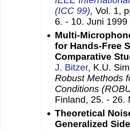
IEEE Internation
(ICC 99)
,
Vol. 1, 
6. - 10. Juni 1999
Multi-Microphon
for Hands-Free 
Comparative St
J. Bitzer
, K.U. Si
Robust Methods f
Conditions (ROB
Finland,
25. - 26.
Theoretical Nois
Generalized Side