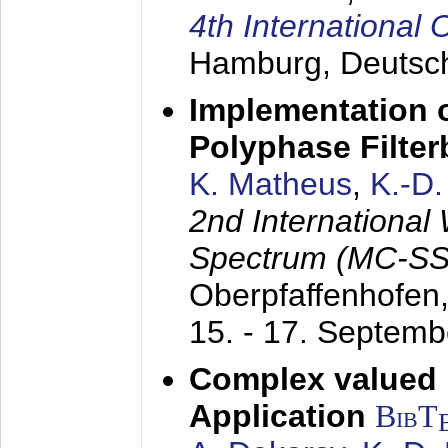
4th Internationa
Hamburg, Deutsc
Implementation o
Polyphase Filte
K. Matheus
,
K.-D
2nd International
Spectrum (MC-SS 
Oberpfaffenhofen
15. - 17. Septem
Complex valued
Application
BibT