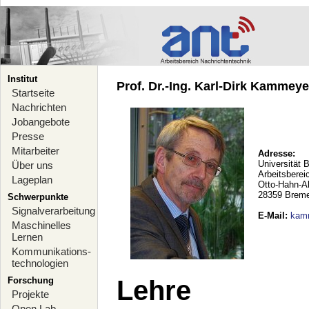
Institut
Prof. Dr.-Ing. Karl-Dirk Kammeyer
Startseite
Nachrichten
Jobangebote
Presse
Mitarbeiter
Adresse:
Universität 
Über uns
Arbeitsberei
Lageplan
Otto-Hahn-A
28359 Brem
Schwerpunkte
Signalverarbeitung
E-Mail
:
kam
Maschinelles
Lernen
Kommunikations-
technologien
Forschung
Lehre
Projekte
Open Lab