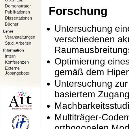
Demonstrator
Forschung
Publikationen
Dissertationen
Bücher
Untersuchung ein
Lehre
verschiedenen ak
Veranstaltungen
Stud. Arbeiten
Raumausbreitung
Information
Intern
Optimierung ein
Konferenzen
Externe
gemäß dem Hiperl
Jobangebote
Untersuchung zur 
basiertem Zugan
Machbarkeitsstud
Multiträger-Codem
orthogonalen Mod