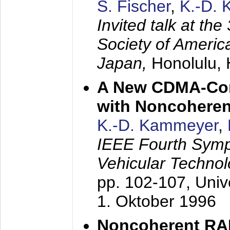
S. Fischer
,
K.-D.
Invited talk at the
Society of America
Japan,
Honolulu, 
A New CDMA-Con
with Noncoheren
K.-D. Kammeyer
,
IEEE Fourth Sym
Vehicular Technol
pp. 102-107,
Univ
1. Oktober 1996
Noncoherent RA