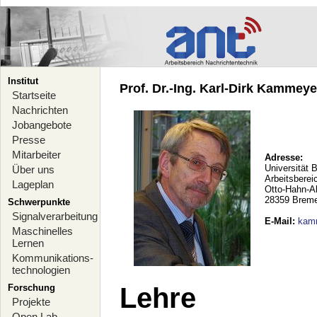
Institut
Prof. Dr.-Ing. Karl-Dirk Kammeyer
Startseite
Nachrichten
Jobangebote
Presse
Mitarbeiter
Adresse:
Universität 
Über uns
Arbeitsberei
Lageplan
Otto-Hahn-A
28359 Brem
Schwerpunkte
Signalverarbeitung
E-Mail
:
kam
Maschinelles
Lernen
Kommunikations-
technologien
Forschung
Lehre
Projekte
Open Lab