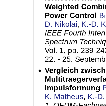
Weighted Combi
Power Control
B
D. Nikolai
,
K.-D. 
IEEE Fourth Inte
Spectrum Techniq
Vol. 1, pp. 239-2
22. - 25. Septem
Vergleich zwisc
Multitraegerverf
Impulsformung
K. Matheus
,
K.-D
1. OFDM-Fachge