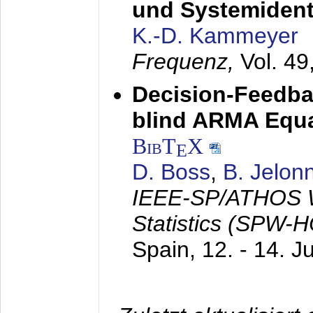
und Systemidenti
K.-D. Kammeyer
Frequenz,
Vol. 49
Decision-Feedba
blind ARMA Equal
BibT
X
E
D. Boss
,
B. Jelon
IEEE-SP/ATHOS W
Statistics (SPW-
Spain,
12. - 14. J