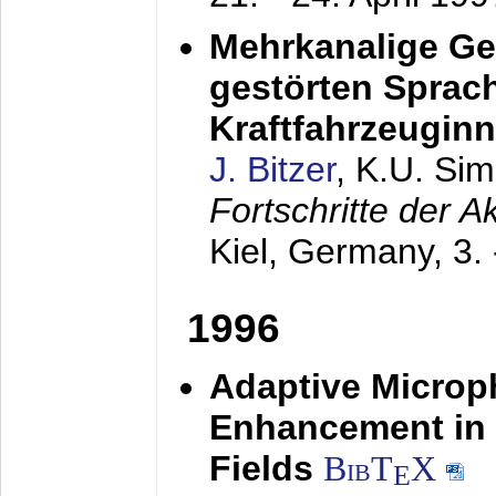
Mehrkanalige G
gestörten Sprach
Kraftfahrzeugin
J. Bitzer
, K.U. Si
Fortschritte der 
Kiel, Germany,
3.
1996
Adaptive Microp
Enhancement in 
Fields
BibT
X
E