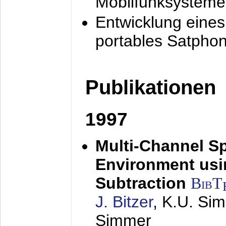
Mobilfunksysteme
Entwicklung eine
portables Satpho
Publikationen
1997
Multi-Channel S
Environment usin
Subtraction
BibT
J. Bitzer
, K.U. Si
Simmer