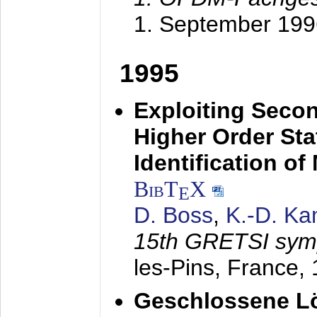
1. September 199
1995
Exploiting Secon
Higher Order Stat
Identification o
BibT
X
E
D. Boss
,
K.-D. K
15th GRETSI sy
les-Pins, France,
Geschlossene Lö