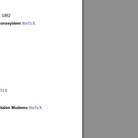
t 1982
tionssystem
BibT
X
E
bT
X
E
gitalen Modems
BibT
X
E