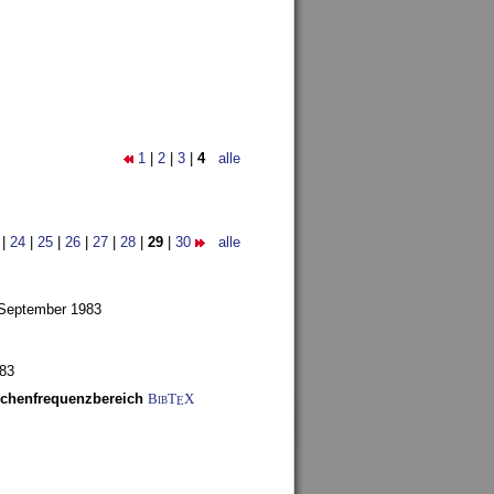
1
|
2
|
3
|
4
alle
|
24
|
25
|
26
|
27
|
28
|
29
|
30
alle
 September 1983
983
schenfrequenzbereich
BibT
X
E