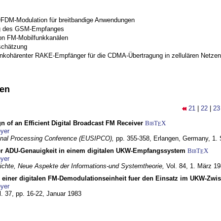
OFDM-Modulation für breitbandige Anwendungen
g des GSM-Empfanges
on FM-Mobilfunkkanälen
schätzung
inkohärenter RAKE-Empfänger für die CDMA-Übertragung in zellulären Netzen
nen
21
|
22
|
23
n of an Efficient Digital Broadcast FM Receiver
BibT
X
E
yer
gnal Processing Conference (EUSIPCO),
pp. 355-358,
Erlangen, Germany,
1.
r ADU-Genauigkeit in einem digitalen UKW-Empfangssystem
BibT
X
E
yer
chte, Neue Aspekte der Informations-und Systemtheorie,
Vol. 84,
1. März 1
g einer digitalen FM-Demodulationseinheit fuer den Einsatz im UKW-Zwi
yer
l. 37, pp. 16-22,
Januar 1983