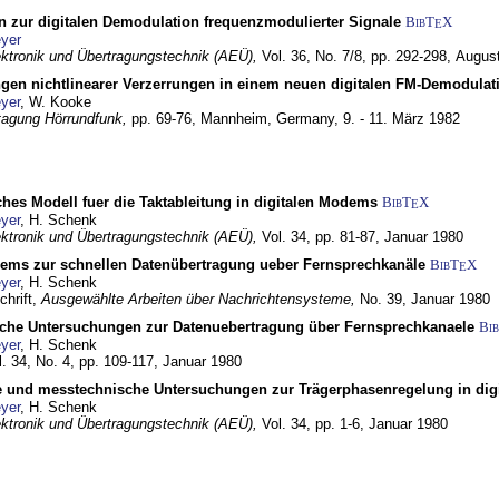
n zur digitalen Demodulation frequenzmodulierter Signale
BibT
X
E
yer
lektronik und Übertragungstechnik (AEÜ),
Vol. 36, No. 7/8, pp. 292-298,
Augus
gen nichtlinearer Verzerrungen in einem neuen digitalen FM-Demodula
yer
, W. Kooke
tagung Hörrundfunk,
pp. 69-76,
Mannheim, Germany,
9. - 11. März 1982
ches Modell fuer die Taktableitung in digitalen Modems
BibT
X
E
yer
, H. Schenk
lektronik und Übertragungstechnik (AEÜ),
Vol. 34, pp. 81-87,
Januar 1980
dems zur schnellen Datenübertragung ueber Fernsprechkanäle
BibT
X
E
yer
, H. Schenk
chrift,
Ausgewählte Arbeiten über Nachrichtensysteme,
No. 39,
Januar 1980
che Untersuchungen zur Datenuebertragung über Fernsprechkanaele
Bi
yer
, H. Schenk
l. 34, No. 4, pp. 109-117,
Januar 1980
e und messtechnische Untersuchungen zur Trägerphasenregelung in di
yer
, H. Schenk
lektronik und Übertragungstechnik (AEÜ),
Vol. 34, pp. 1-6,
Januar 1980