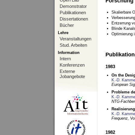
Forschung
Demonstrator
Publikationen
Skalierbare 
Verbesserun
Dissertationen
Entzerrung v
Bücher
Blinde Kanal
Lehre
Optimierung 
Veranstaltungen
Stud. Arbeiten
Information
Publikatio
Intern
Konferenzen
1983
Externe
On the Desig
Jobangebote
K.-D. Kamme
European Si
Probleme de
K.-D. Kamme
NTG-Fachberi
Realisierun
K.-D. Kamme
Frequenz,
Vo
1982