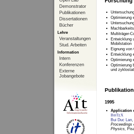
Forschung
Demonstrator
Publikationen
Untersuchung
Optimierung
Dissertationen
Untersuchung
Bücher
Machbarkeits
Lehre
Multiträger-C
Veranstaltungen
Entwicklung u
Mobilstation
Stud. Arbeiten
Eignung von
Information
Entwicklung 
Intern
Optimierung 
Konferenzen
Optimierung 
und zyklostat
Externe
Jobangebote
Publikatio
1995
Application 
BibT
X
E
Bui Duc Lan
,
Proceedings o
Physics,
Pisa