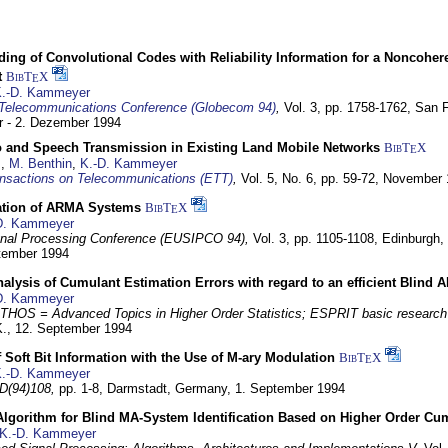
ding of Convolutional Codes with Reliability Information for a Noncohe
t
BibT
X
E
.-D. Kammeyer
Telecommunications Conference (Globecom 94)
,
Vol. 3, pp. 1758-1762,
San F
 - 2. Dezember 1994
eo and Speech Transmission in Existing Land Mobile Networks
BibT
X
E
z
,
M. Benthin
,
K.-D. Kammeyer
nsactions on Telecommunications (ETT)
,
Vol. 5, No. 6, pp. 59-72,
November 
ation of ARMA Systems
BibT
X
E
D. Kammeyer
nal Processing Conference (EUSIPCO 94),
Vol. 3, pp. 1105-1108,
Edinburgh, 
ptember 1994
Analysis of Cumulant Estimation Errors with regard to an efficient Blind 
D. Kammeyer
HOS = Advanced Topics in Higher Order Statistics; ESPRIT basic research
K.,
12. September 1994
f Soft Bit Information with the Use of M-ary Modulation
BibT
X
E
.-D. Kammeyer
D(94)108,
pp. 1-8,
Darmstadt, Germany,
1. September 1994
Algorithm for Blind MA-System Identification Based on Higher Order Cu
K.-D. Kammeyer