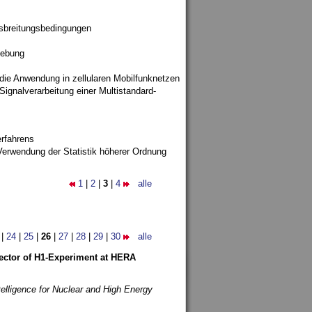
sbreitungsbedingungen
gebung
 die Anwendung in zellularen Mobilfunknetzen
ignalverarbeitung einer Multistandard-
rfahrens
Verwendung der Statistik höherer Ordnung
1
|
2
|
3
|
4
alle
|
24
|
25
|
26
|
27
|
28
|
29
|
30
alle
etector of H1-Experiment at HERA
telligence for Nuclear and High Energy