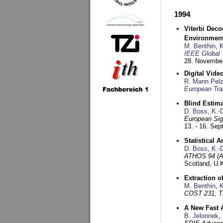
1994
Viterbi Deco
Environmen
M. Benthin
,
K
IEEE Global 
28. November
Digital Vid
R. Mann Pel
European Tra
Blind Estim
D. Boss
,
K.-
European Sig
13. - 16. Se
Statistical 
D. Boss
,
K.-
ATHOS 94 (AT
Scotland, U.
Extraction o
M. Benthin
,
K
COST 231, T
A New Fast 
B. Jelonnek
,