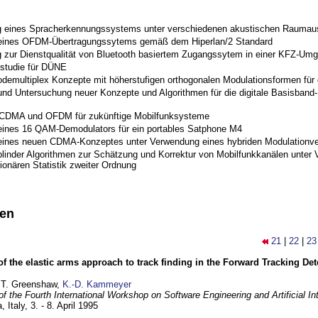
 eines Spracherkennungssystems unter verschiedenen akustischen Raumau
 eines OFDM-Übertragungssytems gemäß dem Hiperlan/2 Standard
 zur Dienstqualität von Bluetooth basiertem Zugangssytem in einer KFZ-Um
studie für DÜNE
odemultiplex Konzepte mit höherstufigen orthogonalen Modulationsformen für
nd Untersuchung neuer Konzepte und Algorithmen für die digitale Basisband-S
 CDMA und OFDM für zukünftige Mobilfunksysteme
eines 16 QAM-Demodulators für ein portables Satphone M4
eines neuen CDMA-Konzeptes unter Verwendung eines hybriden Modulationve
blinder Algorithmen zur Schätzung und Korrektur von Mobilfunkkanälen unter 
ionären Statistik zweiter Ordnung
nen
21
|
22
|
23
of the elastic arms approach to track finding in the Forward Tracking D
 T. Greenshaw,
K.-D. Kammeyer
f the Fourth International Workshop on Software Engineering and Artificial In
, Italy,
3. - 8. April 1995