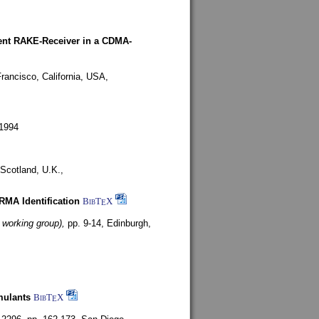
rent RAKE-Receiver in a CDMA-
rancisco, California, USA,
1994
Scotland, U.K.,
ARMA Identification
BibT
X
E
 working group),
pp. 9-14,
Edinburgh,
mulants
BibT
X
E