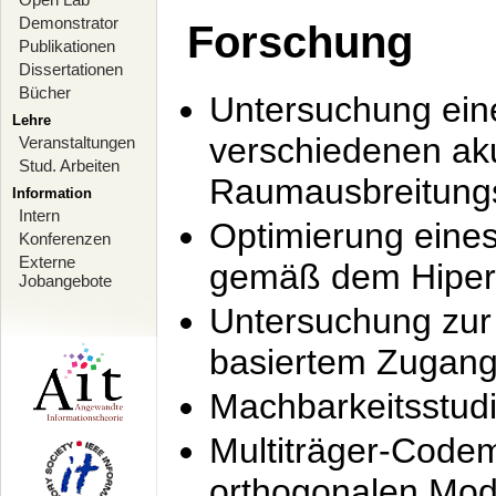
Demonstrator
Forschung
Publikationen
Dissertationen
Bücher
Untersuchung ein
Lehre
verschiedenen ak
Veranstaltungen
Stud. Arbeiten
Raumausbreitung
Information
Intern
Optimierung ein
Konferenzen
Externe
gemäß dem Hiperl
Jobangebote
Untersuchung zur 
basiertem Zugan
Machbarkeitsstud
Multiträger-Codem
orthogonalen Mod