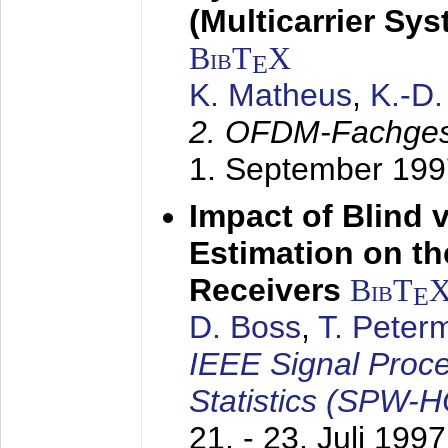
(Multicarrier Sy
BibT
X
E
K. Matheus
,
K.-D
2. OFDM-Fachge
1. September 199
Impact of Blind 
Estimation on t
Receivers
BibT
E
D. Boss
,
T. Peter
IEEE Signal Proc
Statistics (SPW-
21. - 23. Juli 1997