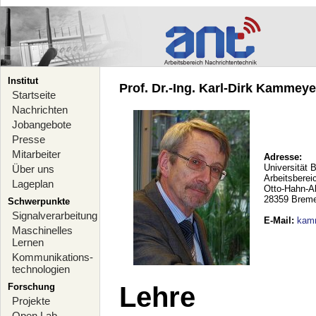
Institut
Prof. Dr.-Ing. Karl-Dirk Kammeyer
Startseite
Nachrichten
Jobangebote
Presse
Mitarbeiter
Adresse:
Universität 
Über uns
Arbeitsberei
Lageplan
Otto-Hahn-A
28359 Brem
Schwerpunkte
Signalverarbeitung
E-Mail
:
kam
Maschinelles
Lernen
Kommunikations-
technologien
Forschung
Lehre
Projekte
Open Lab