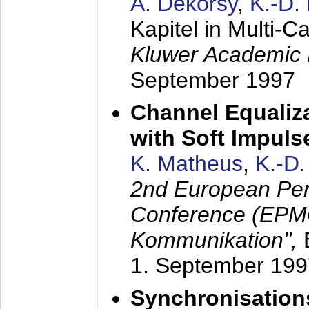
A. Dekorsy
,
K.-D.
Kapitel in Multi-
Kluwer Academic 
September 1997
Channel Equaliza
with Soft Impul
K. Matheus
,
K.-D
2nd European Per
Conference (EPMC
Kommunikation",
1. September 199
Synchronisation