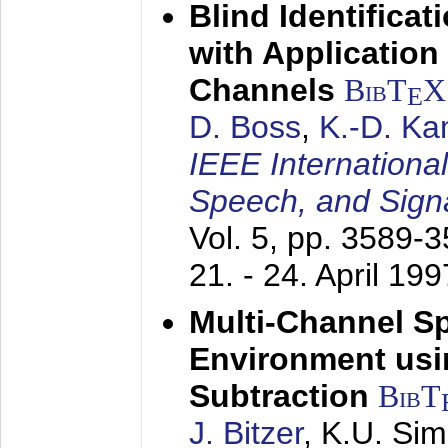
Blind Identifica
with Applicatio
Channels
BibT
X
E
D. Boss
,
K.-D. K
IEEE Internationa
Speech, and Sign
Vol. 5, pp. 3589-
21. - 24. April 199
Multi-Channel S
Environment usin
Subtraction
BibT
J. Bitzer
, K.U. Si