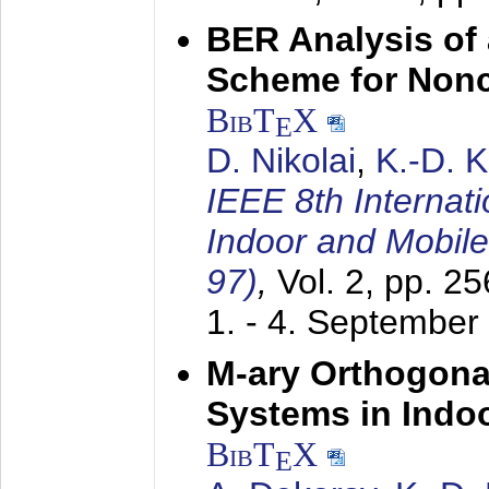
BER Analysis of
Scheme for Non
BibT
X
E
D. Nikolai
,
K.-D. 
IEEE 8th Internat
Indoor and Mobil
97)
,
Vol. 2, pp. 2
1. - 4. September
M-ary Orthogona
Systems in Indo
BibT
X
E