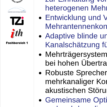
heterogenen Meh
Entwicklung und V
Mehrantennenkon
Adaptive blinde u
Kanalschätzung f
Mehrträgersystem
bei hohen Übertr
Robuste Sprecher
mehrkanaliger Ko
akustischen Stör
Gemeinsame Opti