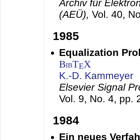
Archiv für Elektr
(AEÜ),
Vol. 40, N
1985
Equalization Pro
BibT
X
E
K.-D. Kammeyer
Elsevier Signal P
Vol. 9, No. 4, pp.
1984
Ein neues Verfah