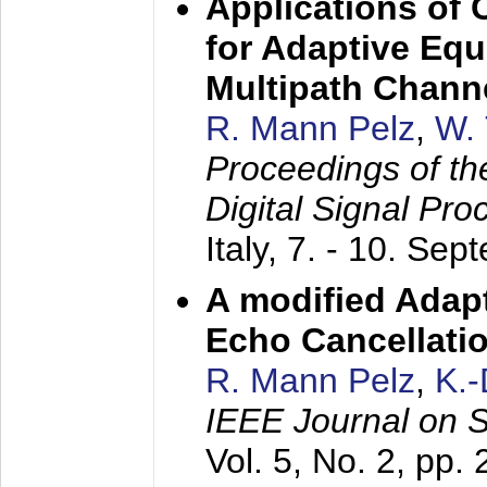
Applications of
for Adaptive Equ
Multipath Chann
R. Mann Pelz
,
W. 
Proceedings of th
Digital Signal Pr
Italy,
7. - 10. Sep
A modified Adapt
Echo Cancellati
R. Mann Pelz
,
K.
IEEE Journal on 
Vol. 5, No. 2, pp.