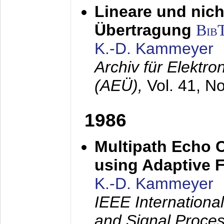
Lineare und nich
Übertragung
Bib
K.-D. Kammeyer
Archiv für Elektr
(AEÜ),
Vol. 41, N
1986
Multipath Echo 
using Adaptive F
K.-D. Kammeyer
IEEE Internationa
and Signal Proce