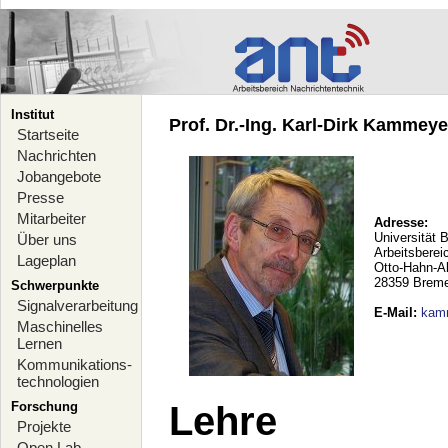
Institut
Prof. Dr.-Ing. Karl-Dirk Kammeyer
Startseite
Nachrichten
Jobangebote
Presse
Mitarbeiter
Adresse:
Universität 
Über uns
Arbeitsberei
Lageplan
Otto-Hahn-A
28359 Brem
Schwerpunkte
Signalverarbeitung
E-Mail
:
kam
Maschinelles
Lernen
Kommunikations-
technologien
Forschung
Lehre
Projekte
Open Lab