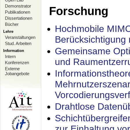
Demonstrator
Forschung
Publikationen
Dissertationen
Bücher
Hochmobile MIMO
Lehre
Berücksichtigung 
Veranstaltungen
Stud. Arbeiten
Gemeinsame Opti
Information
Intern
und Raumentzerru
Konferenzen
Externe
Informationstheor
Jobangebote
Mehrnutzerszenar
Vorcodierungsverf
Drahtlose Datenü
Schichtübergrei
zur Einhaltung vo