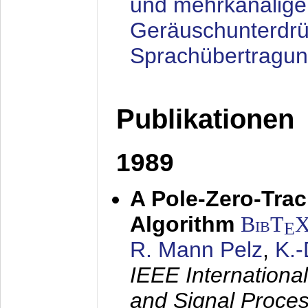
und mehrkanalige
Geräuschunterdrü
Sprachübertragu
Publikationen
1989
A Pole-Zero-Tra
Algorithm
BibT
E
R. Mann Pelz
,
K.
IEEE Internationa
and Signal Proce