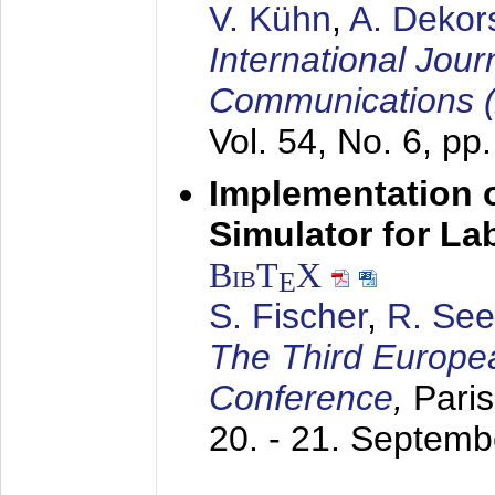
V. Kühn
,
A. Dekor
International Jour
Communications 
Vol. 54, No. 6, pp
Implementation o
Simulator for L
BibT
X
E
S. Fischer
,
R. See
The Third Europe
Conference
,
Paris
20. - 21. Septem