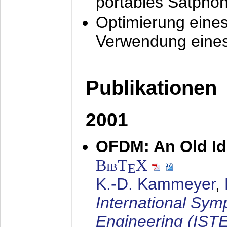
portables Satpho
Optimierung eine
Verwendung eines
Publikationen
2001
OFDM: An Old Id
BibT
X
E
K.-D. Kammeyer
,
International Sym
Engineering (IST