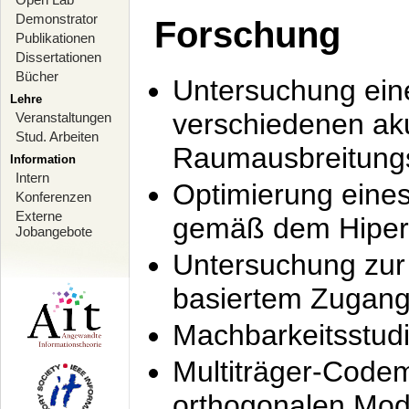
Demonstrator
Forschung
Publikationen
Dissertationen
Bücher
Untersuchung ein
Lehre
verschiedenen ak
Veranstaltungen
Stud. Arbeiten
Raumausbreitung
Information
Intern
Optimierung ein
Konferenzen
Externe
gemäß dem Hiperl
Jobangebote
Untersuchung zur 
basiertem Zugan
Machbarkeitsstud
Multiträger-Codem
orthogonalen Mod