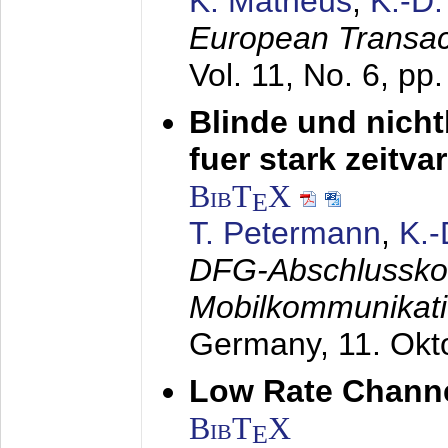
K. Matheus
,
K.-D
European Transac
Vol. 11, No. 6, pp
Blinde und nich
fuer stark zeitv
BibT
X
E
T. Petermann
,
K.
DFG-Abschlussko
Mobilkommunikat
Germany,
11. Okt
Low Rate Chann
BibT
X
E