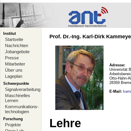
Institut
Prof. Dr.-Ing. Karl-Dirk Kammeyer
Startseite
Nachrichten
Jobangebote
Presse
Mitarbeiter
Adresse:
Universität 
Über uns
Arbeitsberei
Lageplan
Otto-Hahn-A
28359 Brem
Schwerpunkte
Signalverarbeitung
E-Mail
:
kam
Maschinelles
Lernen
Kommunikations-
technologien
Forschung
Lehre
Projekte
Open Lab