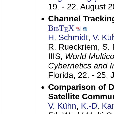
19. - 22. August 
Channel Trackin
BibT
X
E
H. Schmidt
,
V. Kü
R. Rueckriem, S. 
IIIS,
World Multic
Cybernetics and I
Florida,
22. - 25. 
Comparison of D
Satellite Commu
V. Kühn
,
K.-D. K