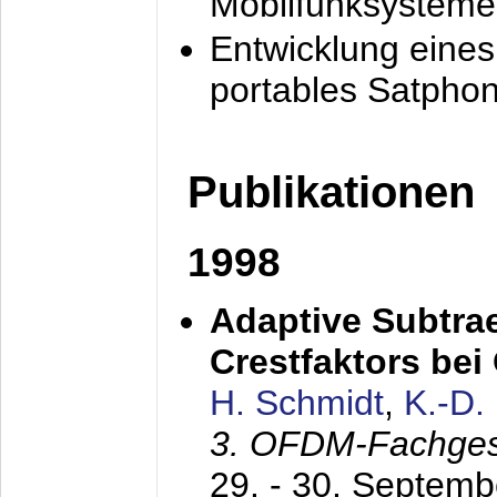
Mobilfunksysteme
Entwicklung eine
portables Satpho
Publikationen
1998
Adaptive Subtra
Crestfaktors be
H. Schmidt
,
K.-D
3. OFDM-Fachge
29. - 30. Septem