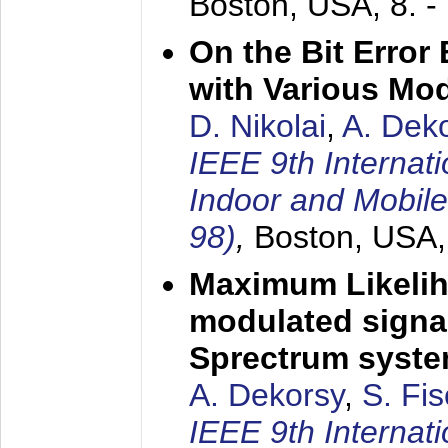
Boston, USA,
8. 
On the Bit Erro
with Various Mo
D. Nikolai
,
A. Dek
IEEE 9th Internat
Indoor and Mobil
98)
,
Boston, USA
Maximum Likelih
modulated signal
Sprectrum syst
A. Dekorsy
,
S. Fis
IEEE 9th Internat