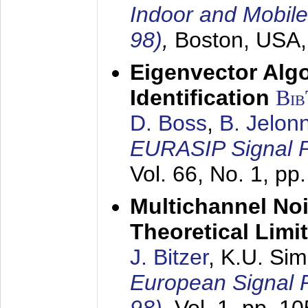
Indoor and Mobil
98)
,
Boston, USA
Eigenvector Alg
Identification
Bi
D. Boss
,
B. Jelon
EURASIP Signal P
Vol. 66, No. 1, pp
Multichannel No
Theoretical Limi
J. Bitzer
, K.U. Si
European Signal