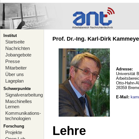
Institut
Prof. Dr.-Ing. Karl-Dirk Kammeyer
Startseite
Nachrichten
Jobangebote
Presse
Mitarbeiter
Adresse:
Universität 
Über uns
Arbeitsberei
Lageplan
Otto-Hahn-A
28359 Brem
Schwerpunkte
Signalverarbeitung
E-Mail
:
kam
Maschinelles
Lernen
Kommunikations-
technologien
Forschung
Lehre
Projekte
Open Lab