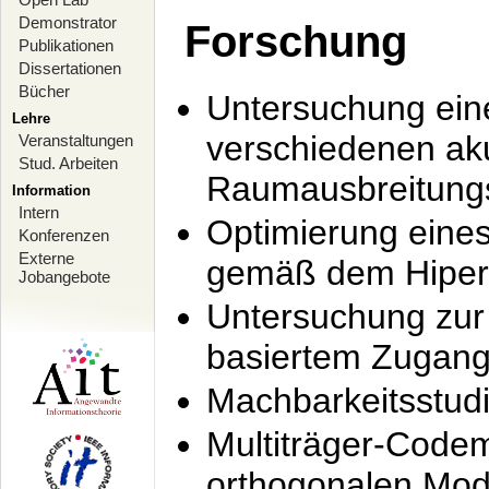
Demonstrator
Forschung
Publikationen
Dissertationen
Bücher
Untersuchung ein
Lehre
verschiedenen ak
Veranstaltungen
Stud. Arbeiten
Raumausbreitung
Information
Intern
Optimierung ein
Konferenzen
Externe
gemäß dem Hiperl
Jobangebote
Untersuchung zur 
basiertem Zugan
Machbarkeitsstud
Multiträger-Codem
orthogonalen Mod