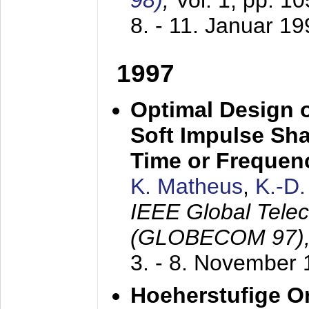
98)
,
Vol. 1, pp. 1
8. - 11. Januar 1
1997
Optimal Design o
Soft Impulse Sha
Time or Frequenc
K. Matheus
,
K.-D
IEEE Global Tele
(GLOBECOM 97)
3. - 8. November
Hoeherstufige O