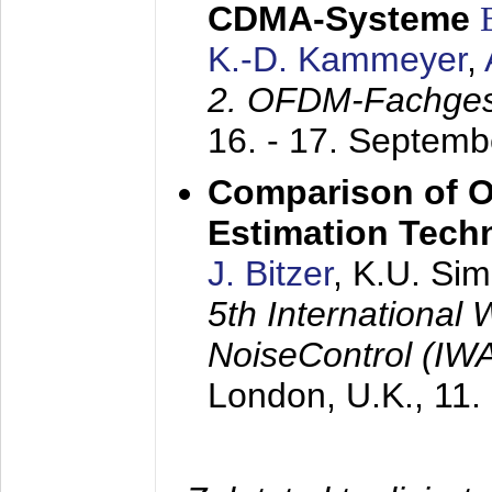
CDMA-Systeme
K.-D. Kammeyer
,
2. OFDM-Fachge
16. - 17. Septem
Comparison of O
Estimation Tech
J. Bitzer
, K.U. Si
5th International
NoiseControl (I
London, U.K.,
11.