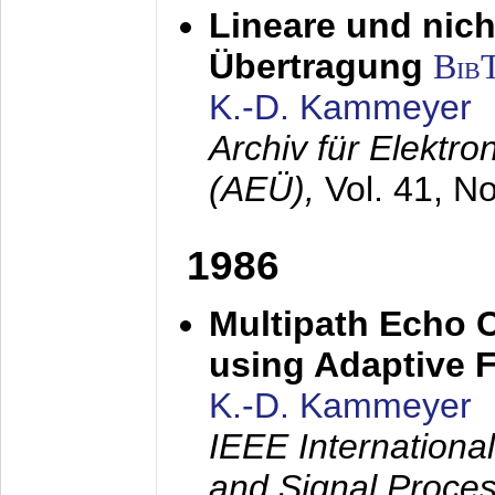
Lineare und nich
Übertragung
Bib
K.-D. Kammeyer
Archiv für Elektr
(AEÜ),
Vol. 41, N
1986
Multipath Echo 
using Adaptive F
K.-D. Kammeyer
IEEE Internationa
and Signal Proce