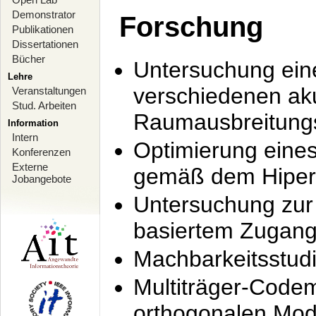
Demonstrator
Forschung
Publikationen
Dissertationen
Bücher
Untersuchung ein
Lehre
verschiedenen ak
Veranstaltungen
Stud. Arbeiten
Raumausbreitung
Information
Intern
Optimierung ein
Konferenzen
Externe
gemäß dem Hiperl
Jobangebote
Untersuchung zur 
basiertem Zugan
Machbarkeitsstud
Multiträger-Codem
orthogonalen Mod