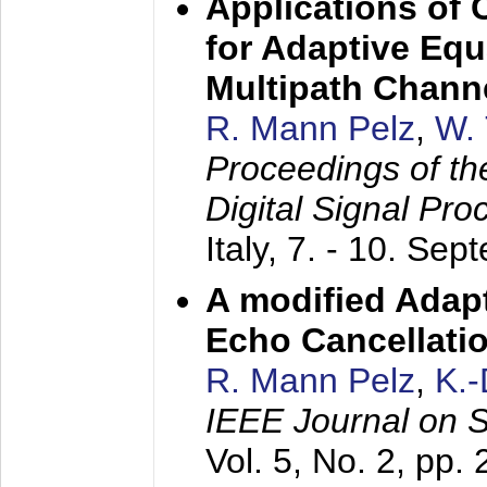
Applications of
for Adaptive Equ
Multipath Chann
R. Mann Pelz
,
W. 
Proceedings of th
Digital Signal Pr
Italy,
7. - 10. Sep
A modified Adapt
Echo Cancellati
R. Mann Pelz
,
K.
IEEE Journal on 
Vol. 5, No. 2, pp.