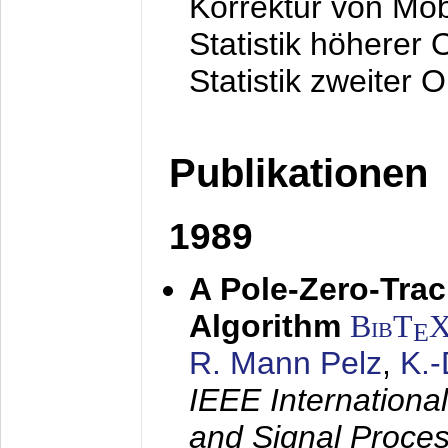
Korrektur von Mo
Statistik höherer
Statistik zweiter 
Publikationen
1989
A Pole-Zero-Tra
Algorithm
BibT
E
R. Mann Pelz
,
K.
IEEE Internationa
and Signal Proce