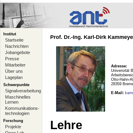
Institut
Prof. Dr.-Ing. Karl-Dirk Kammeyer
Startseite
Nachrichten
Jobangebote
Presse
Mitarbeiter
Adresse:
Universität 
Über uns
Arbeitsberei
Lageplan
Otto-Hahn-A
28359 Brem
Schwerpunkte
Signalverarbeitung
E-Mail
:
kam
Maschinelles
Lernen
Kommunikations-
technologien
Forschung
Lehre
Projekte
Open Lab