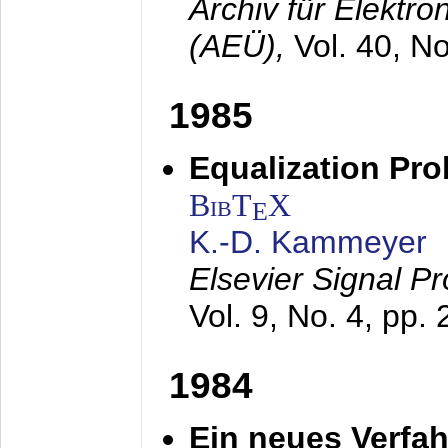
Archiv für Elektr
(AEÜ),
Vol. 40, N
1985
Equalization Pro
BibT
X
E
K.-D. Kammeyer
Elsevier Signal P
Vol. 9, No. 4, pp.
1984
Ein neues Verfah