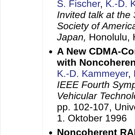
S. Fischer
,
K.-D.
Invited talk at the
Society of America
Japan,
Honolulu, 
A New CDMA-Con
with Noncoheren
K.-D. Kammeyer
,
IEEE Fourth Sym
Vehicular Technol
pp. 102-107,
Univ
1. Oktober 1996
Noncoherent RA