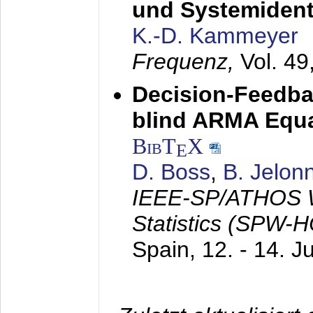
und Systemidenti
K.-D. Kammeyer
Frequenz,
Vol. 49
Decision-Feedba
blind ARMA Equal
BibT
X
E
D. Boss
,
B. Jelon
IEEE-SP/ATHOS W
Statistics (SPW-
Spain,
12. - 14. J