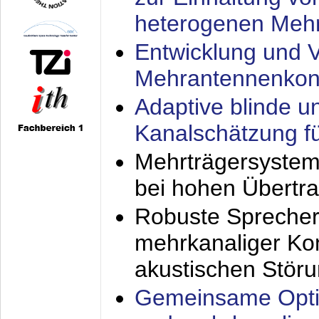
heterogenen Meh
Entwicklung und V
Mehrantennenkon
Adaptive blinde u
Kanalschätzung f
Mehrträgersystem
bei hohen Übertr
Robuste Sprecher
mehrkanaliger Ko
akustischen Stör
Gemeinsame Opti