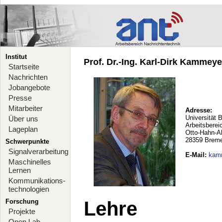
Institut
Prof. Dr.-Ing. Karl-Dirk Kammeyer
Startseite
Nachrichten
Jobangebote
Presse
Mitarbeiter
Adresse:
Universität 
Über uns
Arbeitsberei
Lageplan
Otto-Hahn-A
28359 Brem
Schwerpunkte
Signalverarbeitung
E-Mail
:
kam
Maschinelles
Lernen
Kommunikations-
technologien
Forschung
Lehre
Projekte
Open Lab