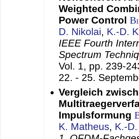
Weighted Combi
Power Control
B
D. Nikolai
,
K.-D. 
IEEE Fourth Inte
Spectrum Techniq
Vol. 1, pp. 239-2
22. - 25. Septem
Vergleich zwisc
Multitraegerverf
Impulsformung
K. Matheus
,
K.-D
1. OFDM-Fachge