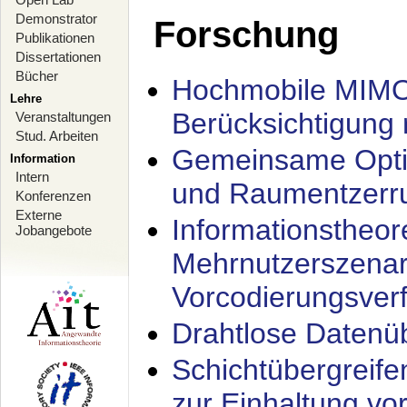
Demonstrator
Forschung
Publikationen
Dissertationen
Bücher
Hochmobile MIMO
Lehre
Berücksichtigung 
Veranstaltungen
Stud. Arbeiten
Gemeinsame Opti
Information
Intern
und Raumentzerru
Konferenzen
Externe
Informationstheor
Jobangebote
Mehrnutzerszenar
Vorcodierungsverf
Drahtlose Datenü
Schichtübergrei
zur Einhaltung vo