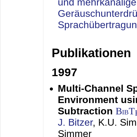
und mehrkanalige
Geräuschunterdrü
Sprachübertragu
Publikationen
1997
Multi-Channel S
Environment usin
Subtraction
BibT
J. Bitzer
, K.U. Si
Simmer