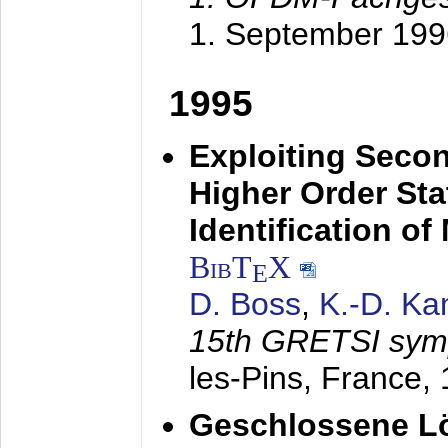
1. September 199
1995
Exploiting Secon
Higher Order Stat
Identification o
BibT
X
E
D. Boss
,
K.-D. K
15th GRETSI sy
les-Pins, France,
Geschlossene Lö