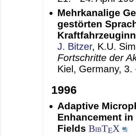
Mehrkanalige G
gestörten Sprach
Kraftfahrzeugin
J. Bitzer
, K.U. Si
Fortschritte der 
Kiel, Germany,
3.
1996
Adaptive Microp
Enhancement in 
Fields
BibT
X
E