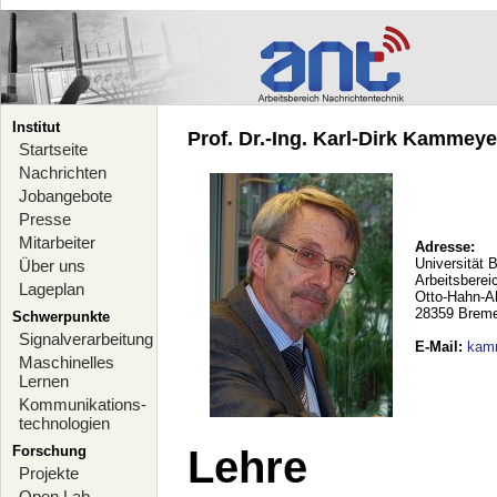
Institut
Prof. Dr.-Ing. Karl-Dirk Kammeyer
Startseite
Nachrichten
Jobangebote
Presse
Mitarbeiter
Adresse:
Universität 
Über uns
Arbeitsberei
Lageplan
Otto-Hahn-A
28359 Brem
Schwerpunkte
Signalverarbeitung
E-Mail
:
kam
Maschinelles
Lernen
Kommunikations-
technologien
Forschung
Lehre
Projekte
Open Lab