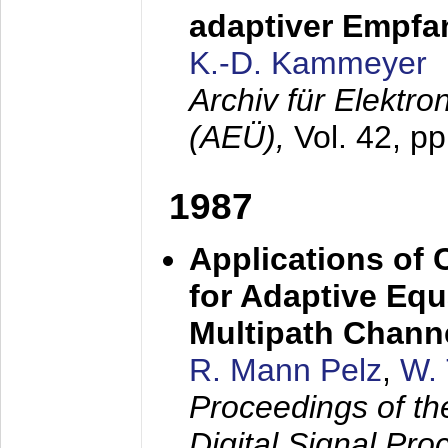
adaptiver Empfan
K.-D. Kammeyer
Archiv für Elektr
(AEÜ),
Vol. 42, p
1987
Applications of
for Adaptive Equ
Multipath Chann
R. Mann Pelz
,
W. 
Proceedings of th
Digital Signal Pr