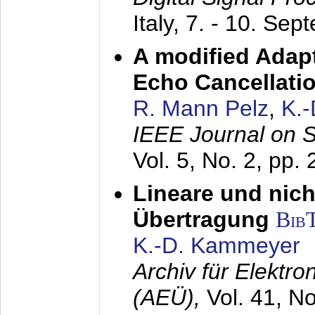
Italy,
7. - 10. Sep
A modified Adapt
Echo Cancellati
R. Mann Pelz
,
K.
IEEE Journal on 
Vol. 5, No. 2, pp.
Lineare und nich
Übertragung
Bib
K.-D. Kammeyer
Archiv für Elektr
(AEÜ),
Vol. 41, N