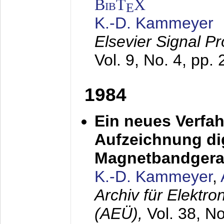
BibT
X
E
K.-D. Kammeyer
Elsevier Signal P
Vol. 9, No. 4, pp.
1984
Ein neues Verfah
Aufzeichnung dig
Magnetbandgera
K.-D. Kammeyer
,
Archiv für Elektr
(AEÜ),
Vol. 38, N