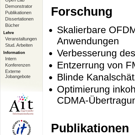
Demonstrator
Forschung
Publikationen
Dissertationen
Bücher
Skalierbare OFDM-
Lehre
Anwendungen
Veranstaltungen
Stud. Arbeiten
Verbesserung de
Information
Intern
Entzerrung von F
Konferenzen
Externe
Blinde Kanalschä
Jobangebote
Optimierung inko
CDMA-Übertragung
Publikationen