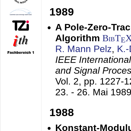
1989
A Pole-Zero-Tra
Algorithm
BibT
E
R. Mann Pelz
,
K.
IEEE Internationa
and Signal Proce
Vol. 2, pp. 1227-
23. - 26. Mai 198
1988
Konstant-Modulu