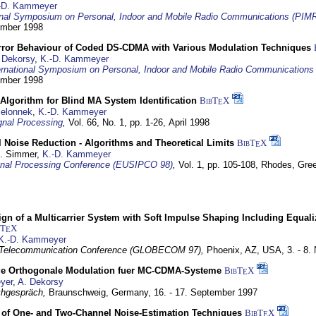
-D. Kammeyer
ional Symposium on Personal, Indoor and Mobile Radio Communications (PIM
tember 1998
Error Behaviour of Coded DS-CDMA with Various Modulation Techniques
 Dekorsy
,
K.-D. Kammeyer
ernational Symposium on Personal, Indoor and Mobile Radio Communication
tember 1998
Algorithm for Blind MA System Identification
BibT
X
E
Jelonnek
,
K.-D. Kammeyer
nal Processing
,
Vol. 66, No. 1, pp. 1-26,
April 1998
 Noise Reduction - Algorithms and Theoretical Limits
BibT
X
E
U. Simmer,
K.-D. Kammeyer
nal Processing Conference (EUSIPCO 98)
,
Vol. 1, pp. 105-108,
Rhodes, Gre
gn of a Multicarrier System with Soft Impulse Shaping Including Equali
bT
X
E
K.-D. Kammeyer
 Telecommunication Conference (GLOBECOM 97),
Phoenix, AZ, USA,
3. - 8
ge Orthogonale Modulation fuer MC-CDMA-Systeme
BibT
X
E
yer
,
A. Dekorsy
hgespräch,
Braunschweig, Germany,
16. - 17. September 1997
of One- and Two-Channel Noise-Estimation Techniques
BibT
X
E