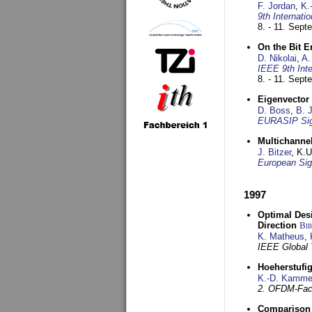
F. Jordan
,
K.
9th Internat
8. - 11. Sep
On the Bit 
D. Nikolai
,
A.
IEEE 9th Int
8. - 11. Sep
Eigenvector 
D. Boss
,
B. 
EURASIP Sig
Multichannel
J. Bitzer
, K.
European Sig
1997
Optimal Desi
Direction
Bi
K. Matheus
,
IEEE Global
Hoeherstufi
K.-D. Kamme
2. OFDM-Fac
Comparison 