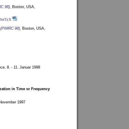
RC 98)
,
Boston, USA,
BibT
X
E
s (PIMRC 98)
,
Boston, USA,
ece,
8. - 11. Januar 1998
zation in Time or Frequency
. November 1997