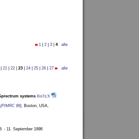
1
|
2
|
3
|
4
alle
|
21
|
22
|
23
|
24
|
25
|
26
|
27
alle
-Sprectrum systems
BibT
X
E
s (PIMRC 98)
,
Boston, USA,
8. - 11. September 1998