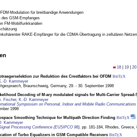
OFDM-Modulation für breitbandige Anwendungen
g des GSM-Empfanges
on FM-Mobilfunkkanälen
schätzung
inkohärenter RAKE-Empfänger für die CDMA-Übertragung in zellulären Netzen
nen
18
|
19
|
20
traegerselektion zur Reduktion des Crestfaktors bei OFDM
BibT
X
E
K.-D. Kammeyer
hgespraech,
Braunschweig, Germany,
29. - 30. September 1998
elihood Decoding of M-ary modulated signals for Multi-Carrier Spread
. Fischer
,
K.-D. Kammeyer
ernational Symposium on Personal, Indoor and Mobile Radio Communication
tember 1998
bspace Smoothing Technique for Multipath Direction Finding
BibT
X
E
D. Kammeyer
Signal Processing Conference (EUSIPCO 98)
,
pp. 181-184,
Rhodes, Greece,
ication of Turbo Equalizers in GSM Compatible Receivers
BibT
X
E