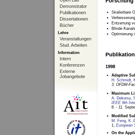
Forschung
Demonstrator
Publikationen
Skalierbare 
Verbesserun
Dissertationen
Entzerrung v
Bücher
Blinde Kanal
Lehre
Optimierung 
Veranstaltungen
Stud. Arbeiten
Information
Publikatio
Intern
Konferenzen
1998
Externe
Adaptive Sub
Jobangebote
H. Schmidt
,
3. OFDM-Fac
Maximum Lik
A. Dekorsy
,
S
IEEE 9th Int
8. - 11. Sep
Modified Su
M. Feng
,
K.-
1,
European 
On the Appl