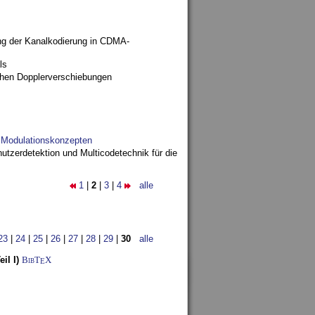
ng der Kanalkodierung in CDMA-
ls
ohen Dopplerverschiebungen
d Modulationskonzepten
utzerdetektion und Multicodetechnik für die
1
|
2
|
3
|
4
alle
23
|
24
|
25
|
26
|
27
|
28
|
29
|
30
alle
il I)
BibT
X
E