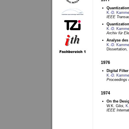
Quantization
K.-D. Kamme
IEEE Transac
Quantization
K.-D. Kamme
Archiv für E
Analyse des 
K.-D. Kamme
Dissertation,
1976
Digital Filte
K.-D. Kamme
Proceedings 
1974
On the Desi
W.K. Giloi,
K
IEEE Interna