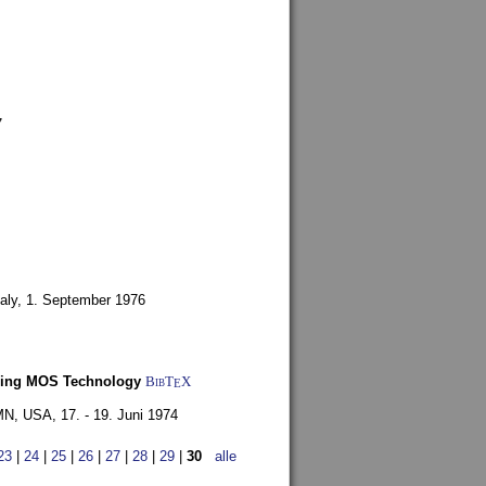
7
aly,
1. September 1976
Using MOS Technology
BibT
X
E
 MN, USA,
17. - 19. Juni 1974
23
|
24
|
25
|
26
|
27
|
28
|
29
|
30
alle