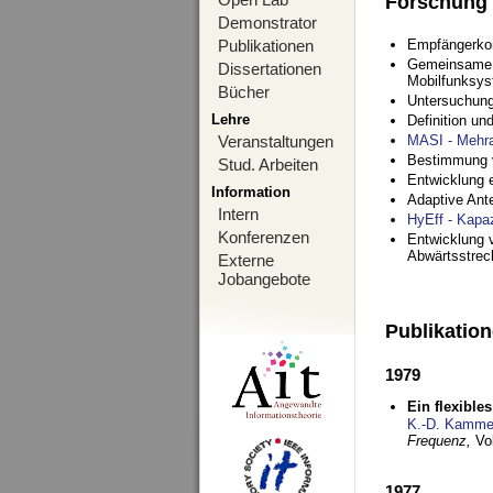
Forschung
Demonstrator
Publikationen
Empfängerko
Gemeinsame O
Dissertationen
Mobilfunksy
Bücher
Untersuchung
Lehre
Definition u
Veranstaltungen
MASI - Mehr
Bestimmung v
Stud. Arbeiten
Entwicklung 
Information
Adaptive Ant
Intern
HyEff - Kapa
Konferenzen
Entwicklung v
Abwärtsstre
Externe
Jobangebote
Publikatio
1979
Ein flexible
K.-D. Kamme
Frequenz,
Vo
1977