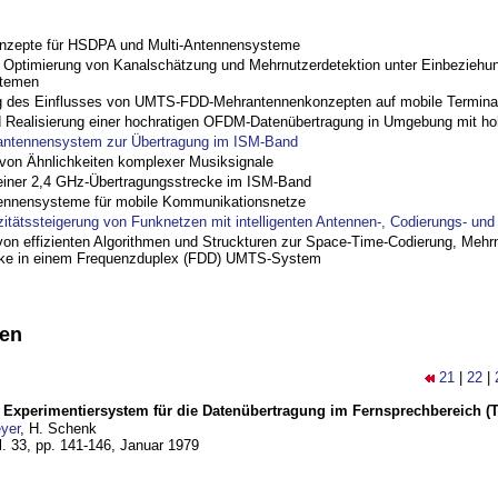
nzepte für HSDPA und Multi-Antennensysteme
ptimierung von Kanalschätzung und Mehrnutzerdetektion unter Einbeziehu
stemen
 des Einflusses von UMTS-FDD-Mehrantennenkonzepten auf mobile Termina
nd Realisierung einer hochratigen OFDM-Datenübertragung in Umgebung mit h
antennensystem zur Übertragung im ISM-Band
on Ähnlichkeiten komplexer Musiksignale
einer 2,4 GHz-Übertragungsstrecke im ISM-Band
ennensysteme für mobile Kommunikationsnetze
zitätssteigerung von Funknetzen mit intelligenten Antennen-, Codierungs- un
on effizienten Algorithmen und Struckturen zur Space-Time-Codierung, Mehrn
cke in einem Frequenzduplex (FDD) UMTS-System
nen
21
|
22
|
s Experimentiersystem für die Datenübertragung im Fernsprechbereich (Te
yer
, H. Schenk
l. 33, pp. 141-146,
Januar 1979