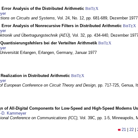
 Error Analysis of the Distributed Arithmetic
BibT
X
E
yer
tions on Circuits and Systems,
Vol. 24, No. 12, pp. 681-689,
Dezember 1977
 Error Analysis of Nonrecursive Filters in Distributed Arithmetic
BibT
X
E
yer
lektronik und Übertragungstechnik (AEÜ),
Vol. 32, pp. 434-440,
Dezember 197
Quantisierungsfehlers bei der Verteilten Arithmetik
BibT
X
E
yer
 Universität Erlangen,
Erlangen, Germany,
Januar 1977
r Realization in Distributed Arithmetic
BibT
X
E
yer
of European Conference on Circuit Theory and Design,
pp. 717-725,
Genua, It
gn of All-Digital Components for Low-Speed and High-Speed Modems 
.-D. Kammeyer
tional Conference on Communications (ICC),
Vol. 39C, pp. 1-5,
Minneapolis,
21
|
22
|