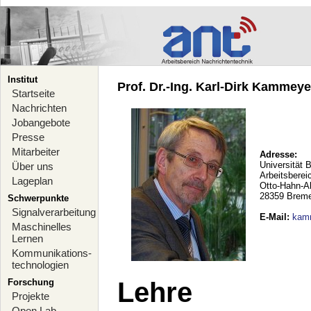
Institut
Prof. Dr.-Ing. Karl-Dirk Kammeyer
Startseite
Nachrichten
Jobangebote
Presse
Mitarbeiter
Adresse:
Universität 
Über uns
Arbeitsberei
Lageplan
Otto-Hahn-A
28359 Brem
Schwerpunkte
Signalverarbeitung
E-Mail
:
kam
Maschinelles
Lernen
Kommunikations-
technologien
Forschung
Lehre
Projekte
Open Lab