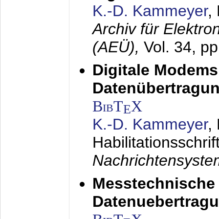
K.-D. Kammeyer
,
Archiv für Elektr
(AEÜ),
Vol. 34, p
Digitale Modems
Datenübertragun
BibT
X
E
K.-D. Kammeyer
,
Habilitationsschrif
Nachrichtensyst
Messtechnische
Datenuebertragu