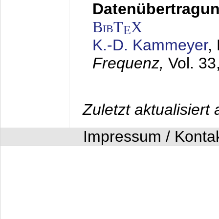
Datenübertragung
BibT
X
E
K.-D. Kammeyer
,
Frequenz,
Vol. 33
Zuletzt aktualisier
Impressum / Konta