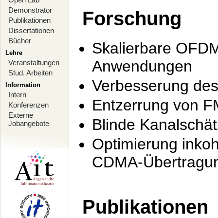
Demonstrator
Forschung
Publikationen
Dissertationen
Bücher
Skalierbare OFDM-
Lehre
Anwendungen
Veranstaltungen
Stud. Arbeiten
Verbesserung de
Information
Intern
Entzerrung von F
Konferenzen
Externe
Blinde Kanalschä
Jobangebote
Optimierung inko
CDMA-Übertragung
Publikationen