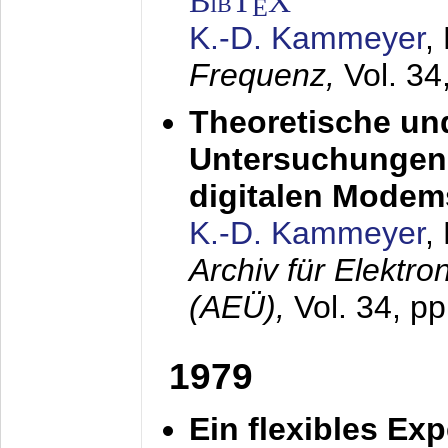
BibT
X
E
K.-D. Kammeyer
,
Frequenz,
Vol. 34
Theoretische un
Untersuchungen 
digitalen Modem
K.-D. Kammeyer
,
Archiv für Elektr
(AEÜ),
Vol. 34, pp
1979
Ein flexibles Ex