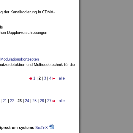
ng der Kanalkodierung in CDMA-
ls
ohen Dopplerverschiebungen
d Modulationskonzepten
utzerdetektion und Multicodetechnik für die
1
|
2
|
3
|
4
alle
|
21
|
22
|
23
|
24
|
25
|
26
|
27
alle
-Sprectrum systems
BibT
X
E