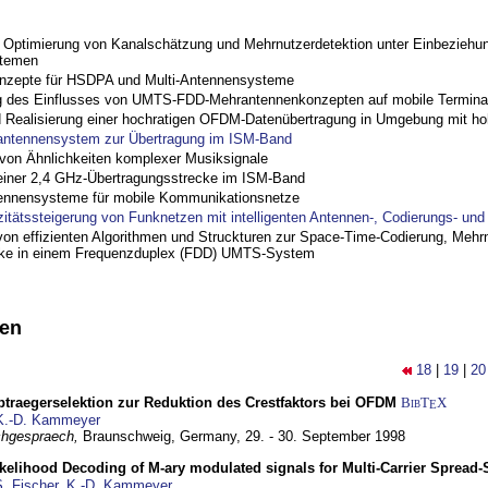
ptimierung von Kanalschätzung und Mehrnutzerdetektion unter Einbeziehu
stemen
nzepte für HSDPA und Multi-Antennensysteme
 des Einflusses von UMTS-FDD-Mehrantennenkonzepten auf mobile Termina
nd Realisierung einer hochratigen OFDM-Datenübertragung in Umgebung mit h
antennensystem zur Übertragung im ISM-Band
on Ähnlichkeiten komplexer Musiksignale
einer 2,4 GHz-Übertragungsstrecke im ISM-Band
ennensysteme für mobile Kommunikationsnetze
zitätssteigerung von Funknetzen mit intelligenten Antennen-, Codierungs- un
on effizienten Algorithmen und Struckturen zur Space-Time-Codierung, Mehrn
cke in einem Frequenzduplex (FDD) UMTS-System
nen
18
|
19
|
20
traegerselektion zur Reduktion des Crestfaktors bei OFDM
BibT
X
E
K.-D. Kammeyer
hgespraech,
Braunschweig, Germany,
29. - 30. September 1998
elihood Decoding of M-ary modulated signals for Multi-Carrier Spread
. Fischer
,
K.-D. Kammeyer