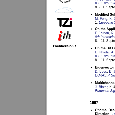
IEEE 9th Int
8. - 11. Sep
Modified Su
M. Feng
,
K.-
1,
European 
On the Appl
F. Jordan
,
K.
9th Internat
8. - 11. Sep
On the Bit 
D. Nikolai
,
A.
IEEE 9th Int
8. - 11. Sep
Eigenvector 
D. Boss
,
B. 
EURASIP Sig
Multichannel
J. Bitzer
, K.
European Sig
1997
Optimal Desi
Direction
Bi