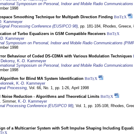
ernational Symposium on Personal, Indoor and Mobile Radio Communication
tember 1998
bspace Smoothing Technique for Multipath Direction Finding
BibT
X
E
D. Kammeyer
Signal Processing Conference (EUSIPCO 98)
,
pp. 181-184,
Rhodes, Greece,
ication of Turbo Equalizers in GSM Compatible Receivers
BibT
X
E
-D. Kammeyer
ional Symposium on Personal, Indoor and Mobile Radio Communications (PIM
tember 1998
Error Behaviour of Coded DS-CDMA with Various Modulation Techniques
 Dekorsy
,
K.-D. Kammeyer
ernational Symposium on Personal, Indoor and Mobile Radio Communication
tember 1998
Algorithm for Blind MA System Identification
BibT
X
E
Jelonnek
,
K.-D. Kammeyer
nal Processing
,
Vol. 66, No. 1, pp. 1-26,
April 1998
 Noise Reduction - Algorithms and Theoretical Limits
BibT
X
E
U. Simmer,
K.-D. Kammeyer
nal Processing Conference (EUSIPCO 98)
,
Vol. 1, pp. 105-108,
Rhodes, Gre
gn of a Multicarrier System with Soft Impulse Shaping Including Equali
bT
X
E