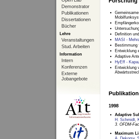
Forschung
Demonstrator
Publikationen
Gemeinsame O
Mobilfunksy
Dissertationen
Empfängerko
Bücher
Untersuchung
Lehre
Definition u
Veranstaltungen
MASI - Mehr
Bestimmung v
Stud. Arbeiten
Entwicklung 
Information
Adaptive Ant
Intern
HyEff - Kapa
Konferenzen
Entwicklung v
Abwärtsstre
Externe
Jobangebote
Publikatio
1998
Adaptive Sub
H. Schmidt
,
3. OFDM-Fac
Maximum Lik
A. Dekorsy
,
S