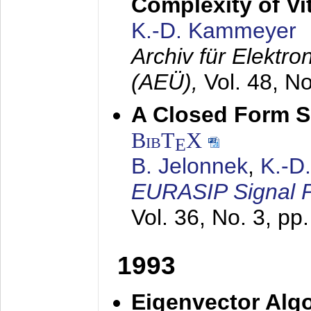
Complexity of Vi
K.-D. Kammeyer
Archiv für Elektr
(AEÜ),
Vol. 48, N
A Closed Form So
BibT
X
E
B. Jelonnek
,
K.-D
EURASIP Signal P
Vol. 36, No. 3, pp
1993
Eigenvector Algo