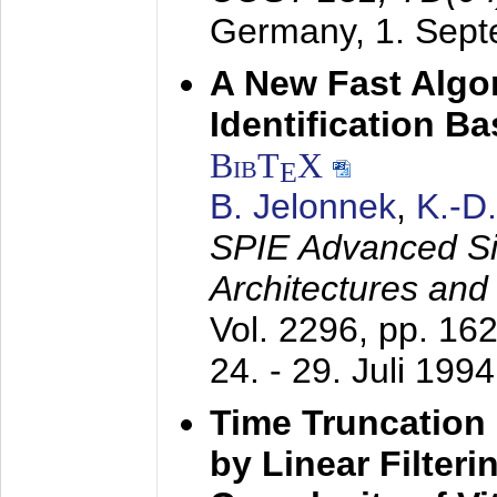
Germany,
1. Sep
A New Fast Algo
Identification B
BibT
X
E
B. Jelonnek
,
K.-D
SPIE Advanced Sig
Architectures and
Vol. 2296, pp. 16
24. - 29. Juli 1994
Time Truncation
by Linear Filter