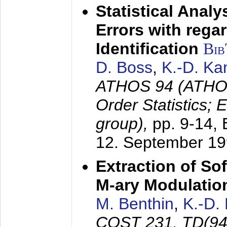
Statistical Anal
Errors with rega
Identification
Bi
D. Boss
,
K.-D. K
ATHOS 94 (ATHOS
Order Statistics;
group),
pp. 9-14,
12. September 1
Extraction of Sof
M-ary Modulatio
M. Benthin
,
K.-D.
COST 231, TD(94