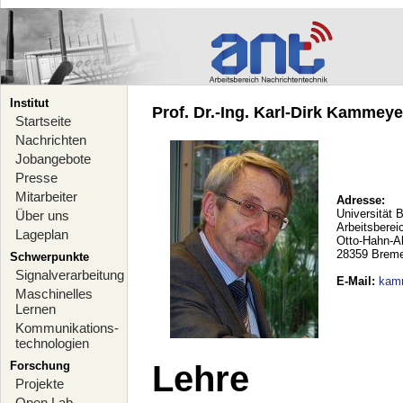
Institut
Prof. Dr.-Ing. Karl-Dirk Kammeyer
Startseite
Nachrichten
Jobangebote
Presse
Mitarbeiter
Adresse:
Universität 
Über uns
Arbeitsberei
Lageplan
Otto-Hahn-A
28359 Brem
Schwerpunkte
Signalverarbeitung
E-Mail
:
kam
Maschinelles
Lernen
Kommunikations-
technologien
Forschung
Lehre
Projekte
Open Lab