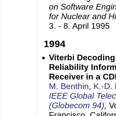
on Software Engine
for Nuclear and H
3. - 8. April 1995
1994
Viterbi Decoding
Reliability Info
Receiver in a C
M. Benthin
,
K.-D.
IEEE Global Tele
(Globecom 94)
,
V
Francisco, Califor