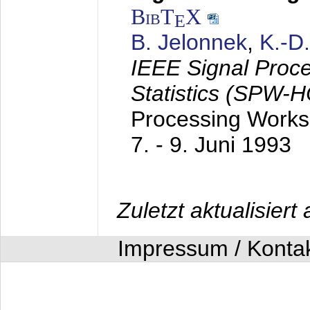
BibT
X
E
B. Jelonnek
,
K.-D
IEEE Signal Proc
Statistics (SPW-
Processing Worksh
7. - 9. Juni 1993
Zuletzt aktualisier
Impressum / Konta