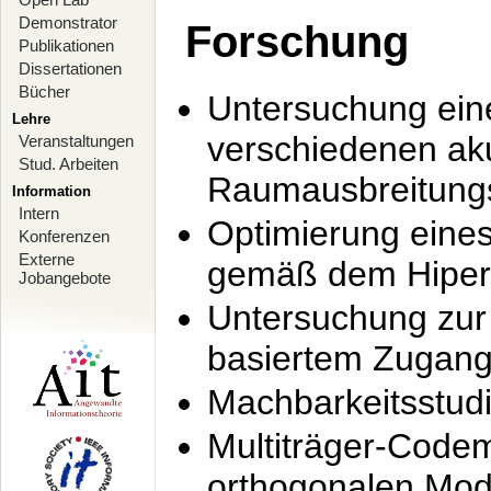
Demonstrator
Forschung
Publikationen
Dissertationen
Bücher
Untersuchung ein
Lehre
verschiedenen ak
Veranstaltungen
Stud. Arbeiten
Raumausbreitung
Information
Intern
Optimierung ein
Konferenzen
Externe
gemäß dem Hiperl
Jobangebote
Untersuchung zur 
basiertem Zugan
Machbarkeitsstud
Multiträger-Codem
orthogonalen Mod