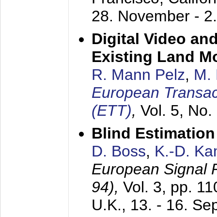
28. November - 2
Digital Video an
Existing Land M
R. Mann Pelz
,
M. 
European Transac
(ETT)
,
Vol. 5, No.
Blind Estimatio
D. Boss
,
K.-D. K
European Signal
94),
Vol. 3, pp. 1
U.K.,
13. - 16. S