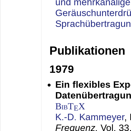
und mehrkanalige
Geräuschunterdrü
Sprachübertragu
Publikationen
1979
Ein flexibles Ex
Datenübertragung
BibT
X
E
K.-D. Kammeyer
,
Frequenz,
Vol. 33