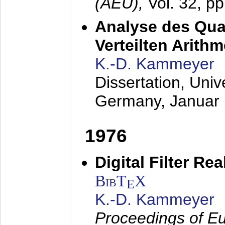
(AEÜ),
Vol. 32, p
Analyse des Quan
Verteilten Arithm
K.-D. Kammeyer
Dissertation, Univ
Germany,
Januar
1976
Digital Filter Re
BibT
X
E
K.-D. Kammeyer
Proceedings of Eu