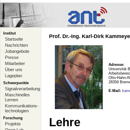
Institut
Prof. Dr.-Ing. Karl-Dirk Kammeyer
Startseite
Nachrichten
Jobangebote
Presse
Mitarbeiter
Adresse:
Universität 
Über uns
Arbeitsberei
Lageplan
Otto-Hahn-A
28359 Brem
Schwerpunkte
Signalverarbeitung
E-Mail
:
kam
Maschinelles
Lernen
Kommunikations-
technologien
Forschung
Lehre
Projekte
Open Lab