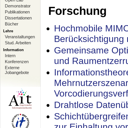
Demonstrator
Forschung
Publikationen
Dissertationen
Bücher
Hochmobile MIMO
Lehre
Berücksichtigung 
Veranstaltungen
Stud. Arbeiten
Gemeinsame Opti
Information
Intern
und Raumentzerru
Konferenzen
Externe
Informationstheor
Jobangebote
Mehrnutzerszenar
Vorcodierungsverf
Drahtlose Datenü
Schichtübergrei
zur Einhaltung vo