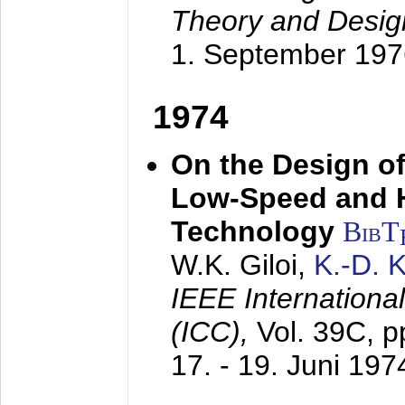
Theory and Desig
1. September 197
1974
On the Design of
Low-Speed and 
Technology
BibT
W.K. Giloi,
K.-D.
IEEE Internation
(ICC),
Vol. 39C, p
17. - 19. Juni 197