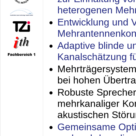
heterogenen Meh
Entwicklung und V
Mehrantennenkon
Adaptive blinde u
Kanalschätzung f
Mehrträgersystem
bei hohen Übertr
Robuste Sprecher
mehrkanaliger Ko
akustischen Stör
Gemeinsame Opti