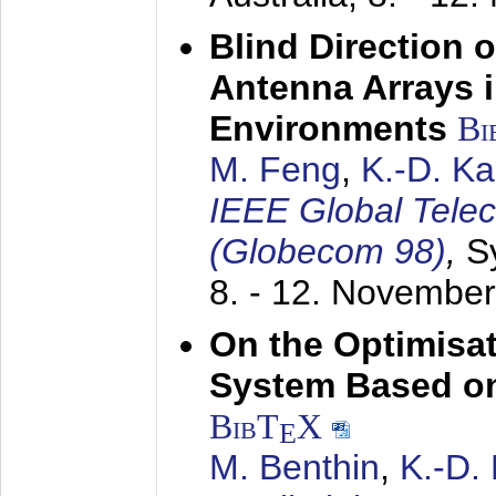
Blind Direction o
Antenna Arrays 
Environments
Bi
M. Feng
,
K.-D. K
IEEE Global Tele
(Globecom 98)
,
S
8. - 12. Novembe
On the Optimisa
System Based on
BibT
X
E
M. Benthin
,
K.-D.