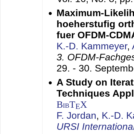
Maximum-Likeli
hoeherstufig or
fuer OFDM-CDM
K.-D. Kammeyer
,
3. OFDM-Fachge
29. - 30. Septem
A Study on Itera
Techniques Appl
BibT
X
E
F. Jordan
,
K.-D. 
URSI Internation