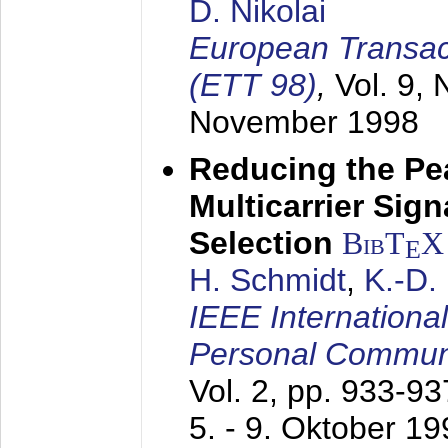
D. Nikolai
European Transac
(ETT 98)
,
Vol. 9, 
November 1998
Reducing the Pe
Multicarrier Sig
Selection
BibT
X
E
H. Schmidt
,
K.-D
IEEE Internationa
Personal Commun
Vol. 2, pp. 933-9
5. - 9. Oktober 1