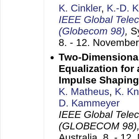
K. Cinkler
,
K.-D. 
IEEE Global Tele
(Globecom 98)
,
S
8. - 12. Novembe
Two-Dimensional
Equalization for 
Impulse Shaping
K. Matheus
,
K. K
D. Kammeyer
IEEE Global Tele
(GLOBECOM 98)
Australia,
8. - 12