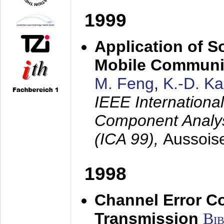
1999
Application of S
Mobile Communi
M. Feng
,
K.-D. K
IEEE Internation
Component Analysi
(ICA 99),
Aussois
1998
Channel Error C
Transmission
Bi