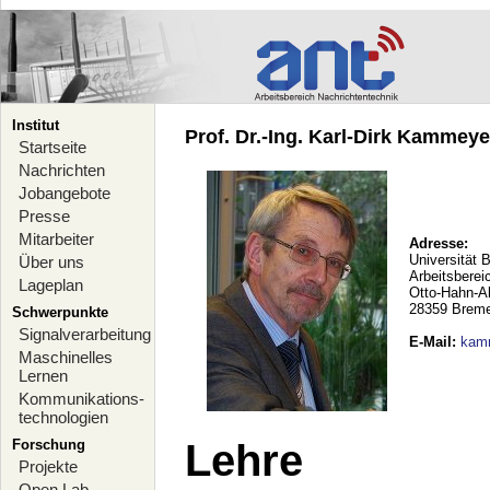
Institut
Prof. Dr.-Ing. Karl-Dirk Kammeyer
Startseite
Nachrichten
Jobangebote
Presse
Mitarbeiter
Adresse:
Universität 
Über uns
Arbeitsberei
Lageplan
Otto-Hahn-A
28359 Brem
Schwerpunkte
Signalverarbeitung
E-Mail
:
kam
Maschinelles
Lernen
Kommunikations-
technologien
Forschung
Lehre
Projekte
Open Lab