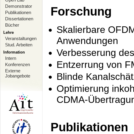
Demonstrator
Forschung
Publikationen
Dissertationen
Bücher
Skalierbare OFDM-
Lehre
Anwendungen
Veranstaltungen
Stud. Arbeiten
Verbesserung de
Information
Intern
Entzerrung von F
Konferenzen
Externe
Blinde Kanalschä
Jobangebote
Optimierung inko
CDMA-Übertragung
Publikationen