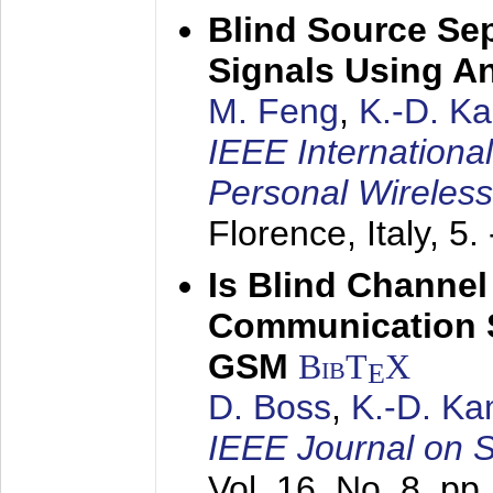
Blind Source Se
Signals Using A
M. Feng
,
K.-D. K
IEEE Internationa
Personal Wireles
Florence, Italy,
5.
Is Blind Channel
Communication 
GSM
BibT
X
E
D. Boss
,
K.-D. K
IEEE Journal on 
Vol. 16, No. 8, p