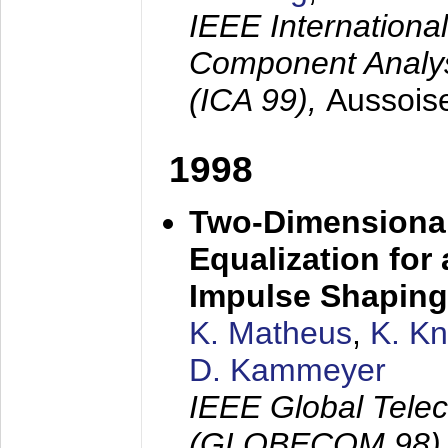
IEEE Internation
Component Analysi
(ICA 99),
Aussois
1998
Two-Dimensional
Equalization for 
Impulse Shaping
K. Matheus
,
K. K
D. Kammeyer
IEEE Global Tele
(GLOBECOM 98)