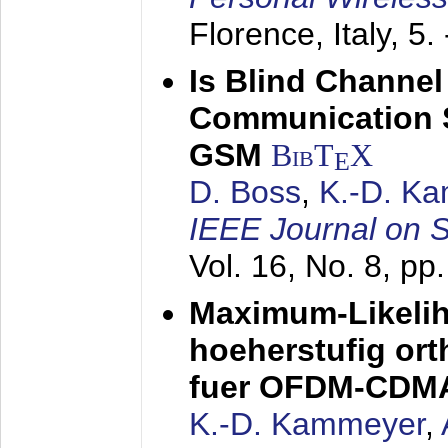
Florence, Italy,
5.
Is Blind Channel
Communication 
GSM
BibT
X
E
D. Boss
,
K.-D. K
IEEE Journal on 
Vol. 16, No. 8, p
Maximum-Likeli
hoeherstufig or
fuer OFDM-CDM
K.-D. Kammeyer
,