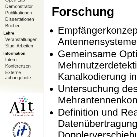
Demonstrator
Forschung
Publikationen
Dissertationen
Bücher
Empfängerkonzept
Lehre
Antennensysteme
Veranstaltungen
Stud. Arbeiten
Gemeinsame Opti
Information
Intern
Mehrnutzerdetekti
Konferenzen
Externe
Kanalkodierung 
Jobangebote
Untersuchung de
Mehrantennenkonz
Definition und Re
Datenübertragung
Dopplerverschie