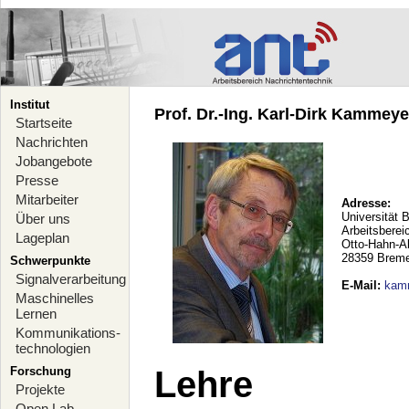
Institut
Prof. Dr.-Ing. Karl-Dirk Kammeyer
Startseite
Nachrichten
Jobangebote
Presse
Mitarbeiter
Adresse:
Universität 
Über uns
Arbeitsberei
Lageplan
Otto-Hahn-A
28359 Brem
Schwerpunkte
Signalverarbeitung
E-Mail
:
kam
Maschinelles
Lernen
Kommunikations-
technologien
Forschung
Lehre
Projekte
Open Lab