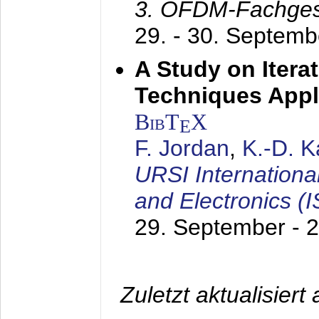
3. OFDM-Fachge
29. - 30. Septem
A Study on Itera
Techniques Appl
BibT
X
E
F. Jordan
,
K.-D. 
URSI Internation
and Electronics (
29. September - 
Zuletzt aktualisier