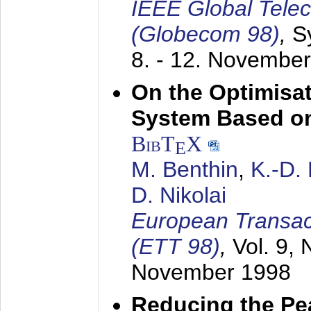
IEEE Global Tele
(Globecom 98)
,
S
8. - 12. Novembe
On the Optimisa
System Based on
BibT
X
E
M. Benthin
,
K.-D.
D. Nikolai
European Transac
(ETT 98)
,
Vol. 9, 
November 1998
Reducing the Pe