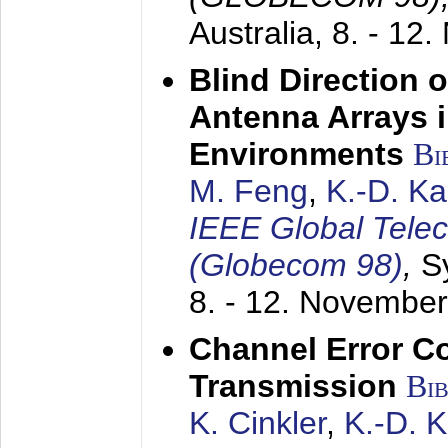
Australia,
8. - 12
Blind Direction o
Antenna Arrays 
Environments
Bi
M. Feng
,
K.-D. K
IEEE Global Tele
(Globecom 98)
,
S
8. - 12. Novembe
Channel Error C
Transmission
Bi
K. Cinkler
,
K.-D. 