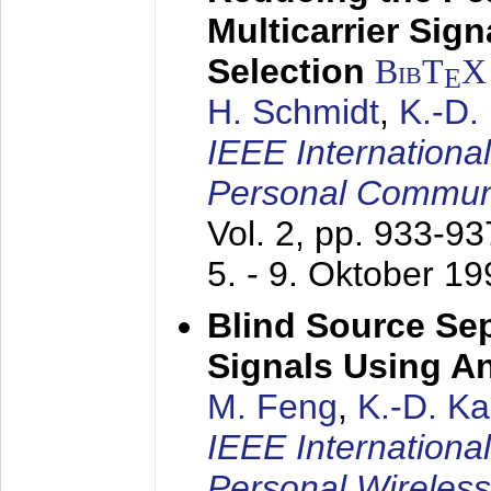
Multicarrier Sig
Selection
BibT
X
E
H. Schmidt
,
K.-D
IEEE Internationa
Personal Commun
Vol. 2, pp. 933-9
5. - 9. Oktober 1
Blind Source Se
Signals Using A
M. Feng
,
K.-D. K
IEEE Internationa
Personal Wireles