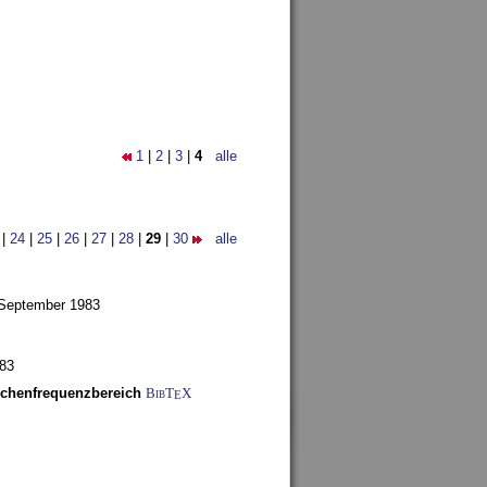
1
|
2
|
3
|
4
alle
|
24
|
25
|
26
|
27
|
28
|
29
|
30
alle
 September 1983
983
schenfrequenzbereich
BibT
X
E