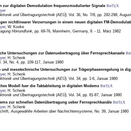
n zur digitalen Demodulation frequenzmodulierter Signale
BibT
X
E
yer
lektronik und Übertragungstechnik (AEÜ),
Vol. 36, No. 7/8, pp. 292-298,
Augus
gen nichtlinearer Verzerrungen in einem neuen digitalen FM-Demodula
yer
, W. Kooke
tagung Hörrundfunk,
pp. 69-76,
Mannheim, Germany,
9. - 11. März 1982
che Untersuchungen zur Datenuebertragung über Fernsprechkanaele
Bi
yer
, H. Schenk
l. 34, No. 4, pp. 109-117,
Januar 1980
e und messtechnische Untersuchungen zur Trägerphasenregelung in di
yer
, H. Schenk
lektronik und Übertragungstechnik (AEÜ),
Vol. 34, pp. 1-6,
Januar 1980
ches Modell fuer die Taktableitung in digitalen Modems
BibT
X
E
yer
, H. Schenk
lektronik und Übertragungstechnik (AEÜ),
Vol. 34, pp. 81-87,
Januar 1980
dems zur schnellen Datenübertragung ueber Fernsprechkanäle
BibT
X
E
yer
, H. Schenk
chrift,
Ausgewählte Arbeiten über Nachrichtensysteme,
No. 39,
Januar 1980