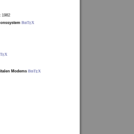
t 1982
tionssystem
BibT
X
E
bT
X
E
gitalen Modems
BibT
X
E