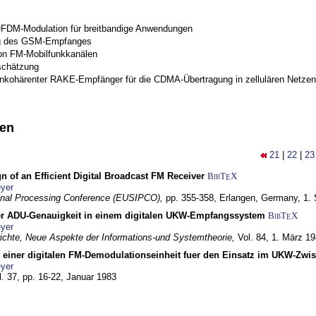
OFDM-Modulation für breitbandige Anwendungen
g des GSM-Empfanges
on FM-Mobilfunkkanälen
schätzung
inkohärenter RAKE-Empfänger für die CDMA-Übertragung in zellulären Netzen
nen
21
|
22
|
23
n of an Efficient Digital Broadcast FM Receiver
BibT
X
E
yer
gnal Processing Conference (EUSIPCO),
pp. 355-358,
Erlangen, Germany,
1.
r ADU-Genauigkeit in einem digitalen UKW-Empfangssystem
BibT
X
E
yer
chte, Neue Aspekte der Informations-und Systemtheorie,
Vol. 84,
1. März 1
g einer digitalen FM-Demodulationseinheit fuer den Einsatz im UKW-Zwi
yer
l. 37, pp. 16-22,
Januar 1983