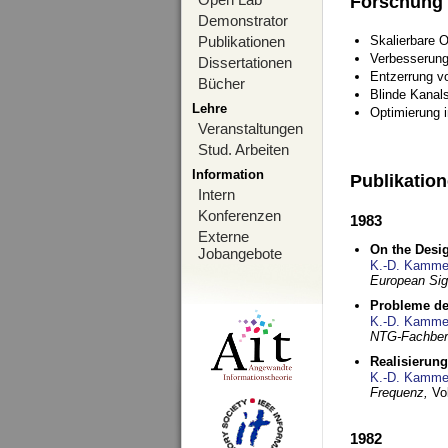
Forschung
Demonstrator
Publikationen
Skalierbare 
Verbesserun
Dissertationen
Entzerrung v
Bücher
Blinde Kanal
Lehre
Optimierung 
Veranstaltungen
Stud. Arbeiten
Information
Publikatio
Intern
Konferenzen
1983
Externe
On the Desig
Jobangebote
K.-D. Kamme
European Si
Probleme de
K.-D. Kamme
NTG-Fachberi
Realisierun
K.-D. Kamme
Frequenz,
Vo
1982