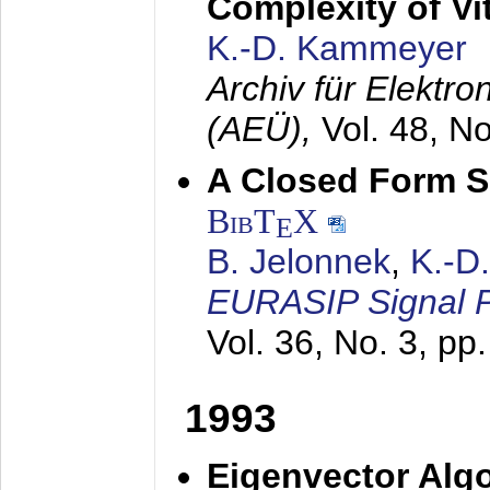
Complexity of Vi
K.-D. Kammeyer
Archiv für Elektr
(AEÜ),
Vol. 48, N
A Closed Form So
BibT
X
E
B. Jelonnek
,
K.-D
EURASIP Signal P
Vol. 36, No. 3, pp
1993
Eigenvector Algo