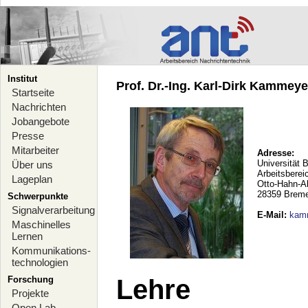
Institut
Prof. Dr.-Ing. Karl-Dirk Kammeyer
Startseite
Nachrichten
Jobangebote
Presse
Mitarbeiter
Adresse:
Universität 
Über uns
Arbeitsberei
Lageplan
Otto-Hahn-A
28359 Brem
Schwerpunkte
Signalverarbeitung
E-Mail
:
kam
Maschinelles
Lernen
Kommunikations-
technologien
Forschung
Lehre
Projekte
Open Lab