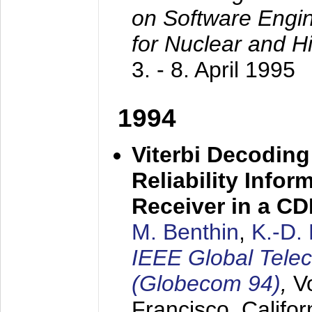
on Software Engine
for Nuclear and H
3. - 8. April 1995
1994
Viterbi Decoding
Reliability Info
Receiver in a C
M. Benthin
,
K.-D.
IEEE Global Tele
(Globecom 94)
,
V
Francisco, Califor