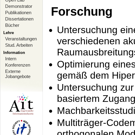
Demonstrator
Forschung
Publikationen
Dissertationen
Bücher
Untersuchung ein
Lehre
verschiedenen ak
Veranstaltungen
Stud. Arbeiten
Raumausbreitung
Information
Intern
Optimierung ein
Konferenzen
Externe
gemäß dem Hiperl
Jobangebote
Untersuchung zur 
basiertem Zugan
Machbarkeitsstud
Multiträger-Codem
orthogonalen Mod