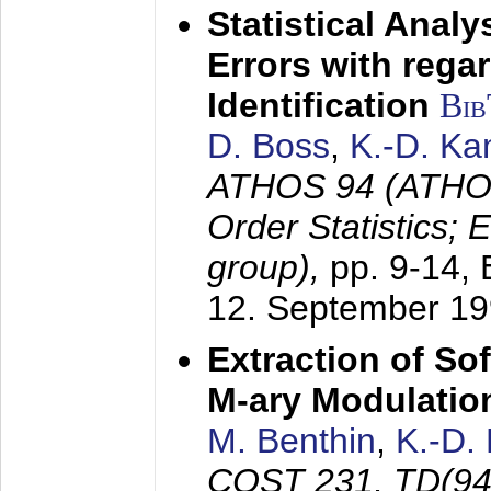
Statistical Anal
Errors with rega
Identification
Bi
D. Boss
,
K.-D. K
ATHOS 94 (ATHOS
Order Statistics;
group),
pp. 9-14,
12. September 1
Extraction of Sof
M-ary Modulatio
M. Benthin
,
K.-D.
COST 231, TD(94