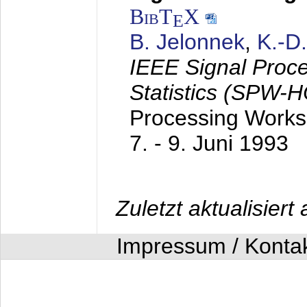
BibT
X
E
B. Jelonnek
,
K.-D
IEEE Signal Proc
Statistics (SPW-
Processing Worksh
7. - 9. Juni 1993
Zuletzt aktualisier
Impressum / Konta