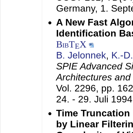
Germany,
1. Sep
A New Fast Algo
Identification B
BibT
X
E
B. Jelonnek
,
K.-D
SPIE Advanced Sig
Architectures and
Vol. 2296, pp. 16
24. - 29. Juli 1994
Time Truncation
by Linear Filter