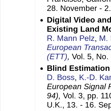
28. November - 2
Digital Video an
Existing Land M
R. Mann Pelz
,
M. 
European Transac
(ETT)
,
Vol. 5, No.
Blind Estimatio
D. Boss
,
K.-D. K
European Signal
94),
Vol. 3, pp. 1
U.K.,
13. - 16. S