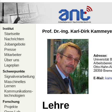
Institut
Prof. Dr.-Ing. Karl-Dirk Kammeyer
Startseite
Nachrichten
Jobangebote
Presse
Mitarbeiter
Adresse:
Universität 
Über uns
Arbeitsberei
Lageplan
Otto-Hahn-A
28359 Brem
Schwerpunkte
Signalverarbeitung
E-Mail
:
kam
Maschinelles
Lernen
Kommunikations-
technologien
Forschung
Lehre
Projekte
Open Lab