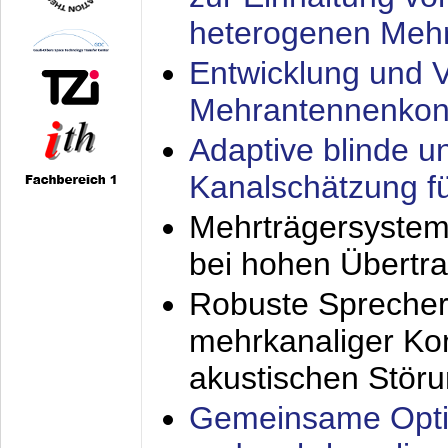
heterogenen Meh
Entwicklung und V
Mehrantennenkon
Adaptive blinde u
Kanalschätzung f
Mehrträgersystem
bei hohen Übertr
Robuste Sprecher
mehrkanaliger Ko
akustischen Stör
Gemeinsame Opti