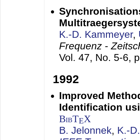
Synchronisations
Multitraegersys
K.-D. Kammeyer
,
Frequenz - Zeitsc
Vol. 47, No. 5-6, 
1992
Improved Method
Identification us
BibT
X
E
B. Jelonnek
,
K.-D