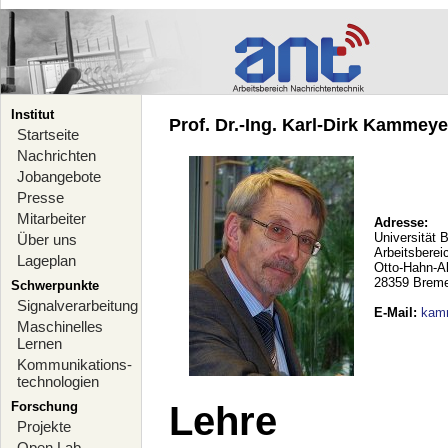
Institut
Prof. Dr.-Ing. Karl-Dirk Kammeyer
Startseite
Nachrichten
Jobangebote
Presse
Mitarbeiter
Adresse:
Universität 
Über uns
Arbeitsberei
Lageplan
Otto-Hahn-A
28359 Brem
Schwerpunkte
Signalverarbeitung
E-Mail
:
kam
Maschinelles
Lernen
Kommunikations-
technologien
Forschung
Lehre
Projekte
Open Lab