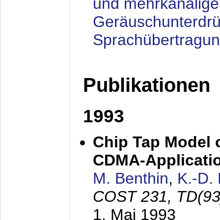
und mehrkanalige
Geräuschunterdrü
Sprachübertragu
Publikationen
1993
Chip Tap Model o
CDMA-Applicati
M. Benthin
,
K.-D.
COST 231, TD(93
1. Mai 1993