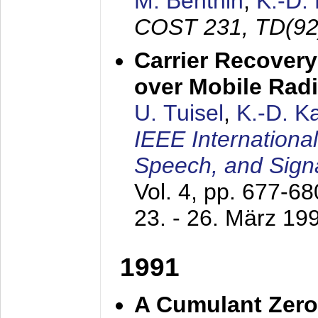
M. Benthin
,
K.-D.
COST 231, TD(92
Carrier Recovery
over Mobile Rad
U. Tuisel
,
K.-D. 
IEEE Internationa
Speech, and Sign
Vol. 4, pp. 677-6
23. - 26. März 19
1991
A Cumulant Zero