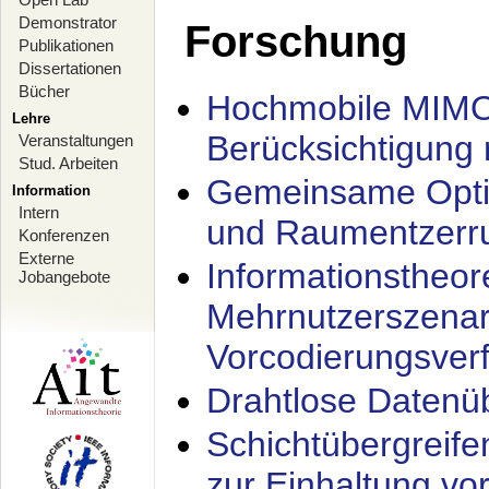
Demonstrator
Forschung
Publikationen
Dissertationen
Bücher
Hochmobile MIMO
Lehre
Berücksichtigung 
Veranstaltungen
Stud. Arbeiten
Gemeinsame Opti
Information
Intern
und Raumentzerru
Konferenzen
Externe
Informationstheor
Jobangebote
Mehrnutzerszenar
Vorcodierungsverf
Drahtlose Datenü
Schichtübergrei
zur Einhaltung vo