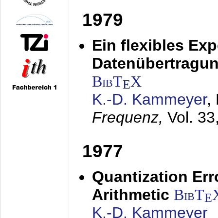
1979
Ein flexibles Ex
Datenübertragung
BibT
X
E
K.-D. Kammeyer
,
Frequenz,
Vol. 33
1977
Quantization Err
Arithmetic
BibT
E
K.-D. Kammeyer