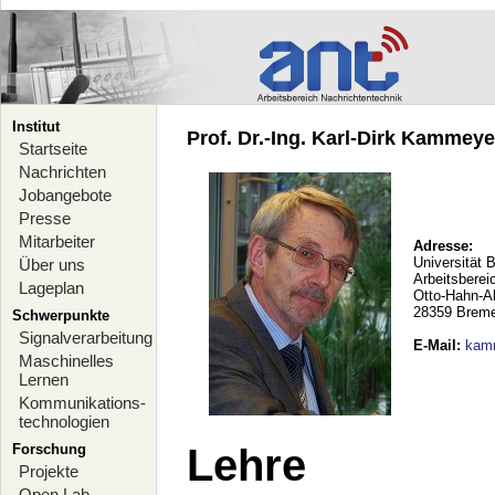
Institut
Prof. Dr.-Ing. Karl-Dirk Kammeyer
Startseite
Nachrichten
Jobangebote
Presse
Mitarbeiter
Adresse:
Universität 
Über uns
Arbeitsberei
Lageplan
Otto-Hahn-A
28359 Brem
Schwerpunkte
Signalverarbeitung
E-Mail
:
kam
Maschinelles
Lernen
Kommunikations-
technologien
Forschung
Lehre
Projekte
Open Lab