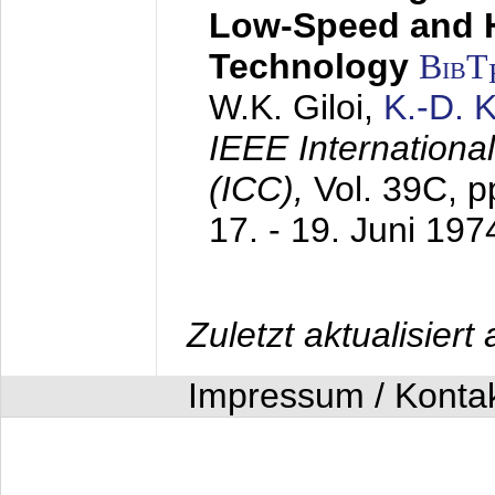
Low-Speed and 
Technology
BibT
W.K. Giloi,
K.-D.
IEEE Internation
(ICC),
Vol. 39C, p
17. - 19. Juni 197
Zuletzt aktualisier
Impressum / Konta