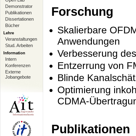
Demonstrator
Forschung
Publikationen
Dissertationen
Bücher
Skalierbare OFDM-
Lehre
Anwendungen
Veranstaltungen
Stud. Arbeiten
Verbesserung de
Information
Intern
Entzerrung von F
Konferenzen
Externe
Blinde Kanalschä
Jobangebote
Optimierung inko
CDMA-Übertragung
Publikationen