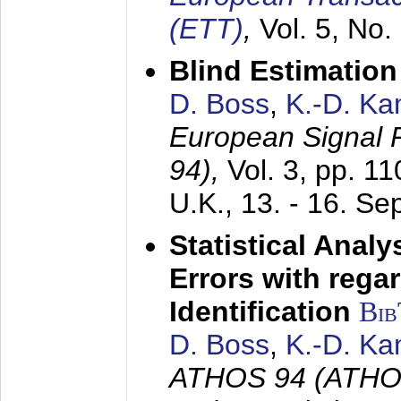
(ETT)
,
Vol. 5, No.
Blind Estimatio
D. Boss
,
K.-D. K
European Signal
94),
Vol. 3, pp. 1
U.K.,
13. - 16. S
Statistical Anal
Errors with rega
Identification
Bi
D. Boss
,
K.-D. K
ATHOS 94 (ATHOS