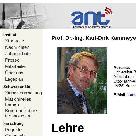
Institut
Prof. Dr.-Ing. Karl-Dirk Kammeyer
Startseite
Nachrichten
Jobangebote
Presse
Mitarbeiter
Adresse:
Universität 
Über uns
Arbeitsberei
Lageplan
Otto-Hahn-A
28359 Brem
Schwerpunkte
Signalverarbeitung
E-Mail
:
kam
Maschinelles
Lernen
Kommunikations-
technologien
Forschung
Lehre
Projekte
Open Lab