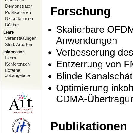
Demonstrator
Forschung
Publikationen
Dissertationen
Bücher
Skalierbare OFDM-
Lehre
Anwendungen
Veranstaltungen
Stud. Arbeiten
Verbesserung de
Information
Intern
Entzerrung von F
Konferenzen
Externe
Blinde Kanalschä
Jobangebote
Optimierung inko
CDMA-Übertragung
Publikationen