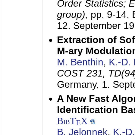
Order Statistics;
group),
pp. 9-14,
12. September 1
Extraction of Sof
M-ary Modulatio
M. Benthin
,
K.-D.
COST 231, TD(94
Germany,
1. Sep
A New Fast Algo
Identification B
BibT
X
E
B. Jelonnek
,
K.-D