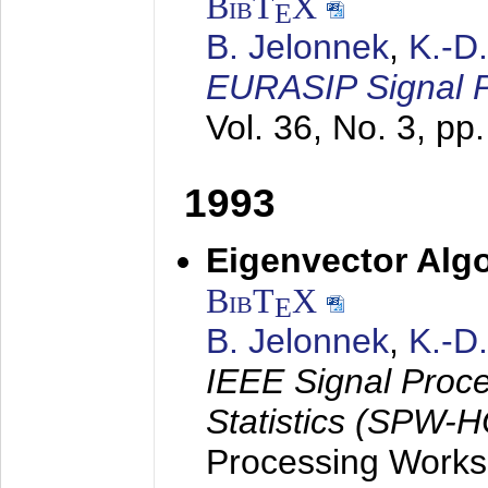
BibT
X
E
B. Jelonnek
,
K.-D
EURASIP Signal P
Vol. 36, No. 3, pp
1993
Eigenvector Algo
BibT
X
E
B. Jelonnek
,
K.-D
IEEE Signal Proc
Statistics (SPW-
Processing Worksh