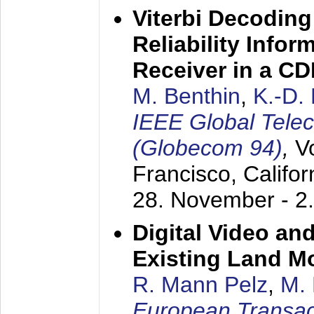
Viterbi Decoding
Reliability Info
Receiver in a C
M. Benthin
,
K.-D.
IEEE Global Tele
(Globecom 94)
,
V
Francisco, Califor
28. November - 2
Digital Video an
Existing Land M
R. Mann Pelz
,
M. 
European Transac