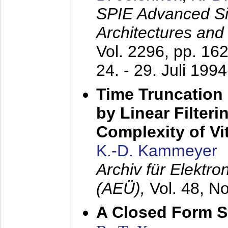
SPIE Advanced Sig
Architectures and
Vol. 2296, pp. 16
24. - 29. Juli 1994
Time Truncation
by Linear Filter
Complexity of Vi
K.-D. Kammeyer
Archiv für Elektr
(AEÜ),
Vol. 48, N
A Closed Form So