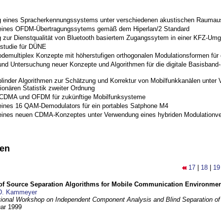
 eines Spracherkennungssystems unter verschiedenen akustischen Raumau
 eines OFDM-Übertragungssytems gemäß dem Hiperlan/2 Standard
 zur Dienstqualität von Bluetooth basiertem Zugangssytem in einer KFZ-Um
studie für DÜNE
odemultiplex Konzepte mit höherstufigen orthogonalen Modulationsformen für
nd Untersuchung neuer Konzepte und Algorithmen für die digitale Basisband-S
blinder Algorithmen zur Schätzung und Korrektur von Mobilfunkkanälen unter 
ionären Statistik zweiter Ordnung
 CDMA und OFDM für zukünftige Mobilfunksysteme
eines 16 QAM-Demodulators für ein portables Satphone M4
eines neuen CDMA-Konzeptes unter Verwendung eines hybriden Modulationve
nen
17
|
18
|
19
 of Source Separation Algorithms for Mobile Communication Environme
D. Kammeyer
tional Workshop on Independent Component Analysis and Blind Separation of
uar 1999