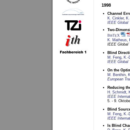
1998
Channel Err
K. Cinkler
,
K.
IEEE Global 
Two-Dimensio
BibT
X
E
K. Matheus
,
IEEE Global
Blind Direct
M. Feng
,
K.-
IEEE Global 
On the Opti
M. Benthin
,
K
European Tra
Reducing the
H. Schmidt
,
IEEE Interna
5. - 9. Oktob
Blind Sourc
M. Feng
,
K.-
IEEE Interna
Is Blind Ch