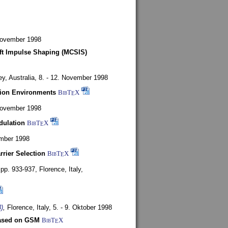
 November 1998
oft Impulse Shaping (MCSIS)
y, Australia,
8. - 12. November 1998
tion Environments
BibT
X
E
 November 1998
dulation
BibT
X
E
mber 1998
rrier Selection
BibT
X
E
, pp. 933-937,
Florence, Italy,
)
,
Florence, Italy,
5. - 9. Oktober 1998
based on GSM
BibT
X
E