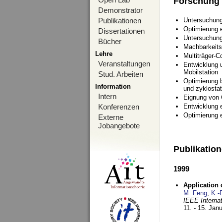
Forschung
Demonstrator
Publikationen
Untersuchung
Optimierung
Dissertationen
Untersuchung
Bücher
Machbarkeits
Lehre
Multiträger-C
Veranstaltungen
Entwicklung u
Mobilstation
Stud. Arbeiten
Optimierung 
Information
und zyklostat
Intern
Eignung von
Konferenzen
Entwicklung 
Optimierung 
Externe
Jobangebote
Publikatio
1999
Application
M. Feng
,
K.-
IEEE Interna
11. - 15. Jan