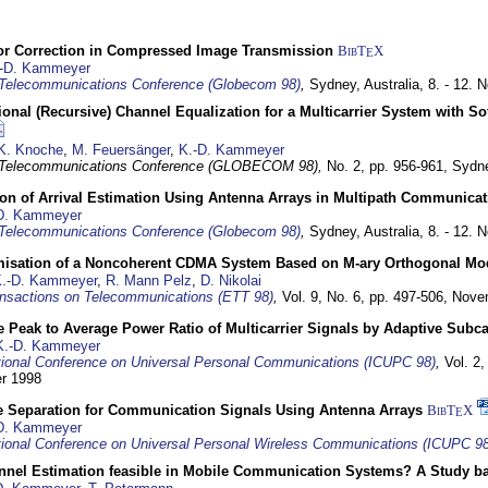
or Correction in Compressed Image Transmission
BibT
X
E
-D. Kammeyer
Telecommunications Conference (Globecom 98)
,
Sydney, Australia,
8. - 12.
nal (Recursive) Channel Equalization for a Multicarrier System with S
K. Knoche
,
M. Feuersänger
,
K.-D. Kammeyer
 Telecommunications Conference (GLOBECOM 98),
No. 2, pp. 956-961,
Sydne
ion of Arrival Estimation Using Antenna Arrays in Multipath Communica
D. Kammeyer
Telecommunications Conference (Globecom 98)
,
Sydney, Australia,
8. - 12.
misation of a Noncoherent CDMA System Based on M-ary Orthogonal Mo
.-D. Kammeyer
,
R. Mann Pelz
,
D. Nikolai
nsactions on Telecommunications (ETT 98)
,
Vol. 9, No. 6, pp. 497-506,
Nove
 Peak to Average Power Ratio of Multicarrier Signals by Adaptive Subca
K.-D. Kammeyer
tional Conference on Universal Personal Communications (ICUPC 98)
,
Vol. 2
er 1998
e Separation for Communication Signals Using Antenna Arrays
BibT
X
E
D. Kammeyer
tional Conference on Universal Personal Wireless Communications (ICUPC 98
annel Estimation feasible in Mobile Communication Systems? A Study 