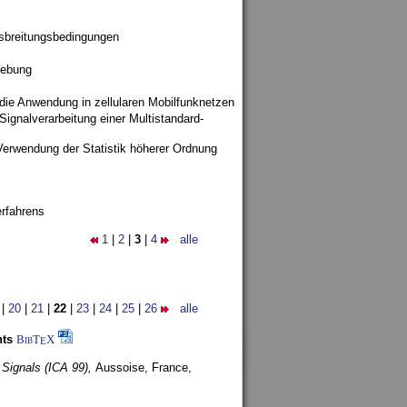
sbreitungsbedingungen
gebung
 die Anwendung in zellularen Mobilfunknetzen
ignalverarbeitung einer Multistandard-
Verwendung der Statistik höherer Ordnung
rfahrens
1
|
2
|
3
|
4
alle
|
20
|
21
|
22
|
23
|
24
|
25
|
26
alle
nts
BibT
X
E
 Signals (ICA 99),
Aussoise, France,