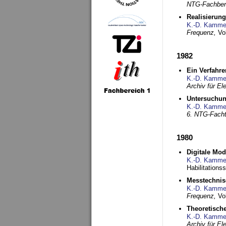
NTG-Fachberi
Realisierun
K.-D. Kamme
Frequenz,
Vo
1982
Ein Verfahre
K.-D. Kamme
Archiv für E
Untersuchun
K.-D. Kamme
6. NTG-Fach
1980
Digitale Mo
K.-D. Kamme
Habilitationss
Messtechnis
K.-D. Kamme
Frequenz,
Vo
Theoretisch
K.-D. Kamme
Archiv für E