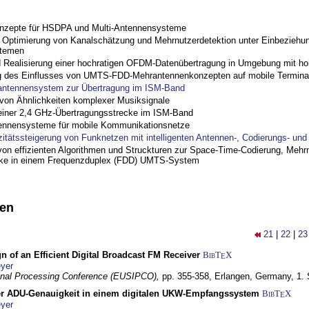
nzepte für HSDPA und Multi-Antennensysteme
ptimierung von Kanalschätzung und Mehrnutzerdetektion unter Einbeziehu
stemen
nd Realisierung einer hochratigen OFDM-Datenübertragung in Umgebung mit h
 des Einflusses von UMTS-FDD-Mehrantennenkonzepten auf mobile Termina
antennensystem zur Übertragung im ISM-Band
on Ähnlichkeiten komplexer Musiksignale
einer 2,4 GHz-Übertragungsstrecke im ISM-Band
ennensysteme für mobile Kommunikationsnetze
zitätssteigerung von Funknetzen mit intelligenten Antennen-, Codierungs- un
on effizienten Algorithmen und Struckturen zur Space-Time-Codierung, Mehrn
cke in einem Frequenzduplex (FDD) UMTS-System
nen
21
|
22
|
23
n of an Efficient Digital Broadcast FM Receiver
BibT
X
E
yer
gnal Processing Conference (EUSIPCO),
pp. 355-358,
Erlangen, Germany,
1.
r ADU-Genauigkeit in einem digitalen UKW-Empfangssystem
BibT
X
E
yer