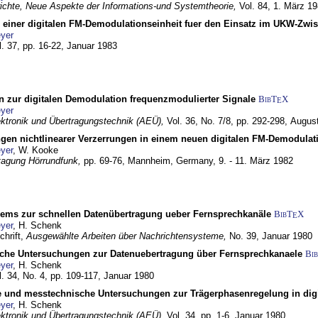
chte, Neue Aspekte der Informations-und Systemtheorie,
Vol. 84,
1. März 1
g einer digitalen FM-Demodulationseinheit fuer den Einsatz im UKW-Zwi
yer
l. 37, pp. 16-22,
Januar 1983
n zur digitalen Demodulation frequenzmodulierter Signale
BibT
X
E
yer
lektronik und Übertragungstechnik (AEÜ),
Vol. 36, No. 7/8, pp. 292-298,
Augus
gen nichtlinearer Verzerrungen in einem neuen digitalen FM-Demodula
yer
, W. Kooke
tagung Hörrundfunk,
pp. 69-76,
Mannheim, Germany,
9. - 11. März 1982
dems zur schnellen Datenübertragung ueber Fernsprechkanäle
BibT
X
E
yer
, H. Schenk
chrift,
Ausgewählte Arbeiten über Nachrichtensysteme,
No. 39,
Januar 1980
che Untersuchungen zur Datenuebertragung über Fernsprechkanaele
Bi
yer
, H. Schenk
l. 34, No. 4, pp. 109-117,
Januar 1980
e und messtechnische Untersuchungen zur Trägerphasenregelung in di
yer
, H. Schenk
lektronik und Übertragungstechnik (AEÜ),
Vol. 34, pp. 1-6,
Januar 1980