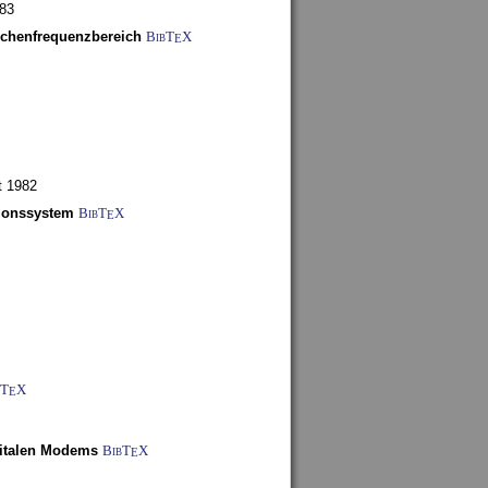
983
schenfrequenzbereich
BibT
X
E
t 1982
tionssystem
BibT
X
E
bT
X
E
gitalen Modems
BibT
X
E