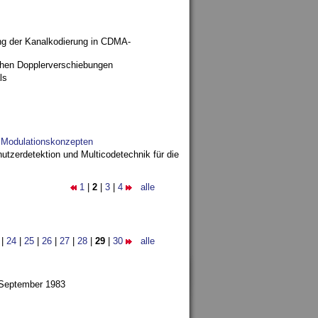
ng der Kanalkodierung in CDMA-
ohen Dopplerverschiebungen
ls
d Modulationskonzepten
utzerdetektion und Multicodetechnik für die
1
|
2
|
3
|
4
alle
|
24
|
25
|
26
|
27
|
28
|
29
|
30
alle
 September 1983