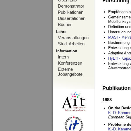
Forschung
Demonstrator
Publikationen
Empfängerko
Gemeinsame O
Dissertationen
Mobilfunksy
Bücher
Definition u
Lehre
Untersuchung
Veranstaltungen
MASI - Mehr
Bestimmung v
Stud. Arbeiten
Entwicklung 
Information
Adaptive Ant
Intern
HyEff - Kapa
Konferenzen
Entwicklung v
Abwärtsstre
Externe
Jobangebote
Publikatio
1983
On the Desig
K.-D. Kamme
European Si
Probleme de
K.-D. Kamme