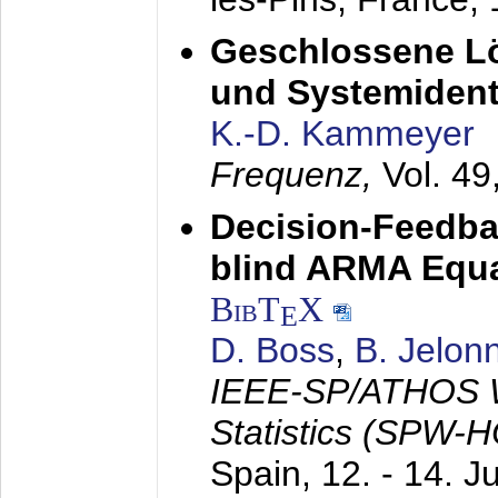
Geschlossene Lö
und Systemidenti
K.-D. Kammeyer
Frequenz,
Vol. 49
Decision-Feedba
blind ARMA Equal
BibT
X
E
D. Boss
,
B. Jelon
IEEE-SP/ATHOS W
Statistics (SPW-
Spain,
12. - 14. J