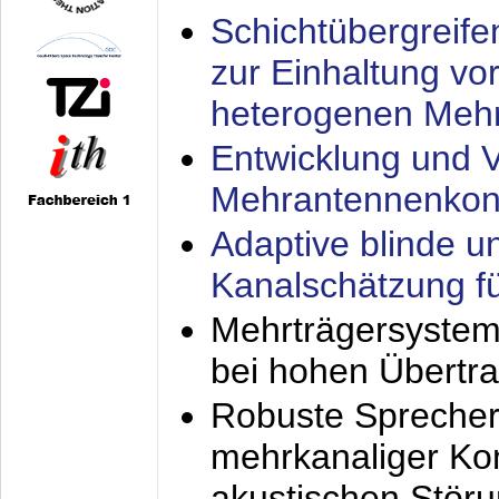
Schichtübergrei
zur Einhaltung vo
heterogenen Meh
Entwicklung und V
Mehrantennenkon
Adaptive blinde u
Kanalschätzung f
Mehrträgersystem
bei hohen Übertr
Robuste Sprecher
mehrkanaliger Ko
akustischen Stör