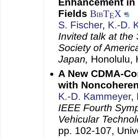
Enhancement in 
Fields
BibT
X
E
S. Fischer
,
K.-D.
Invited talk at the
Society of America
Japan,
Honolulu, 
A New CDMA-Con
with Noncoheren
K.-D. Kammeyer
,
IEEE Fourth Sym
Vehicular Technol
pp. 102-107,
Univ