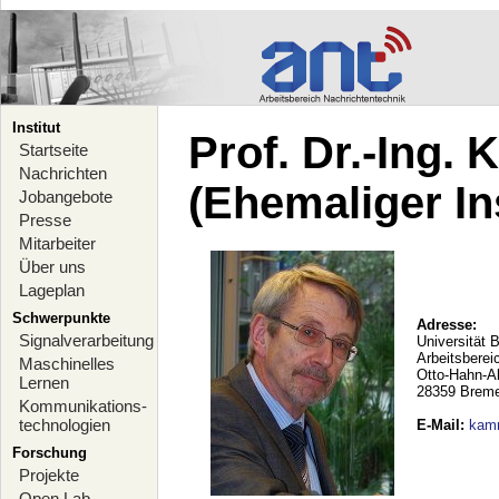
Institut
Prof. Dr.-Ing.
Startseite
Nachrichten
(Ehemaliger Ins
Jobangebote
Presse
Mitarbeiter
Über uns
Lageplan
Schwerpunkte
Adresse:
Signalverarbeitung
Universität 
Arbeitsberei
Maschinelles
Otto-Hahn-A
Lernen
28359 Brem
Kommunikations-
technologien
E-Mail
:
kam
Forschung
Projekte
Open Lab