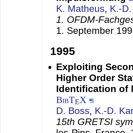
K. Matheus
,
K.-D
1. OFDM-Fachge
1. September 199
1995
Exploiting Secon
Higher Order Stat
Identification o
BibT
X
E
D. Boss
,
K.-D. K
15th GRETSI sy
les-Pins, France,