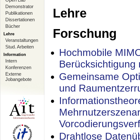
Demonstrator
Lehre
Publikationen
Dissertationen
Bücher
Forschung
Lehre
Veranstaltungen
Stud. Arbeiten
Hochmobile MIMO
Information
Intern
Berücksichtigung 
Konferenzen
Gemeinsame Opti
Externe
Jobangebote
und Raumentzerru
Informationstheor
Mehrnutzerszenar
Vorcodierungsverf
Drahtlose Datenü