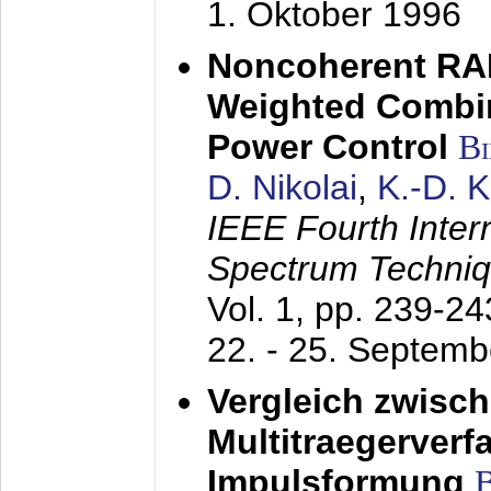
1. Oktober 1996
Noncoherent RA
Weighted Combi
Power Control
B
D. Nikolai
,
K.-D. 
IEEE Fourth Inte
Spectrum Techniq
Vol. 1, pp. 239-2
22. - 25. Septem
Vergleich zwisc
Multitraegerverf
Impulsformung