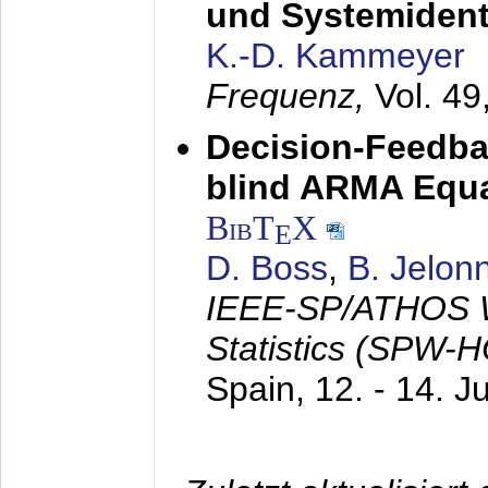
und Systemidenti
K.-D. Kammeyer
Frequenz,
Vol. 49
Decision-Feedba
blind ARMA Equal
BibT
X
E
D. Boss
,
B. Jelon
IEEE-SP/ATHOS W
Statistics (SPW-
Spain,
12. - 14. J