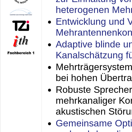
heterogenen Meh
Entwicklung und V
Mehrantennenkon
Adaptive blinde u
Kanalschätzung f
Mehrträgersystem
bei hohen Übertr
Robuste Sprecher
mehrkanaliger Ko
akustischen Stör
Gemeinsame Opti