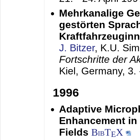
Mehrkanalige G
gestörten Sprach
Kraftfahrzeugin
J. Bitzer
, K.U. Si
Fortschritte der 
Kiel, Germany,
3.
1996
Adaptive Microp
Enhancement in 
Fields
BibT
X
E