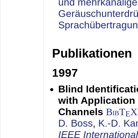
und mehrkanalige
Geräuschunterdrü
Sprachübertragu
Publikationen
1997
Blind Identifica
with Applicatio
Channels
BibT
X
E
D. Boss
,
K.-D. K
IEEE Internationa