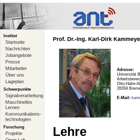
Institut
Prof. Dr.-Ing. Karl-Dirk Kammeyer
Startseite
Nachrichten
Jobangebote
Presse
Mitarbeiter
Adresse:
Universität 
Über uns
Arbeitsberei
Lageplan
Otto-Hahn-A
28359 Brem
Schwerpunkte
Signalverarbeitung
E-Mail
:
kam
Maschinelles
Lernen
Kommunikations-
technologien
Forschung
Lehre
Projekte
Open Lab