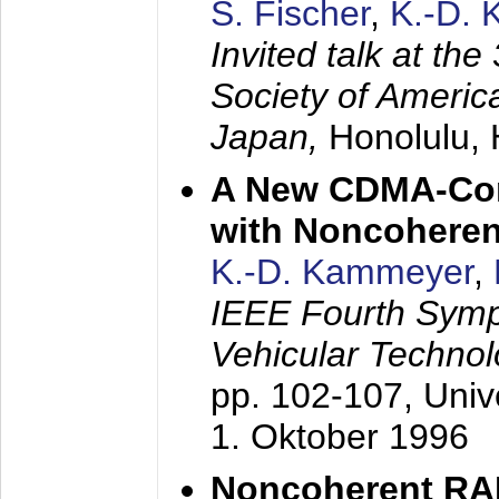
S. Fischer
,
K.-D.
Invited talk at the
Society of America
Japan,
Honolulu, 
A New CDMA-Con
with Noncoheren
K.-D. Kammeyer
,
IEEE Fourth Sym
Vehicular Technol
pp. 102-107,
Univ
1. Oktober 1996
Noncoherent RA