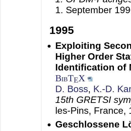
1. September 199
1995
Exploiting Secon
Higher Order Stat
Identification o
BibT
X
E
D. Boss
,
K.-D. K
15th GRETSI sy
les-Pins, France,
Geschlossene Lö