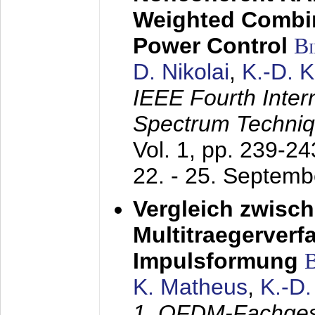
Weighted Combi
Power Control
B
D. Nikolai
,
K.-D. 
IEEE Fourth Inte
Spectrum Techniq
Vol. 1, pp. 239-2
22. - 25. Septem
Vergleich zwisc
Multitraegerverf
Impulsformung
K. Matheus
,
K.-D
1. OFDM-Fachge