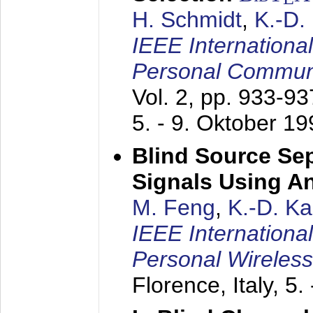
H. Schmidt
,
K.-D
IEEE Internationa
Personal Commun
Vol. 2, pp. 933-9
5. - 9. Oktober 1
Blind Source Se
Signals Using A
M. Feng
,
K.-D. K
IEEE Internationa
Personal Wireles
Florence, Italy,
5.