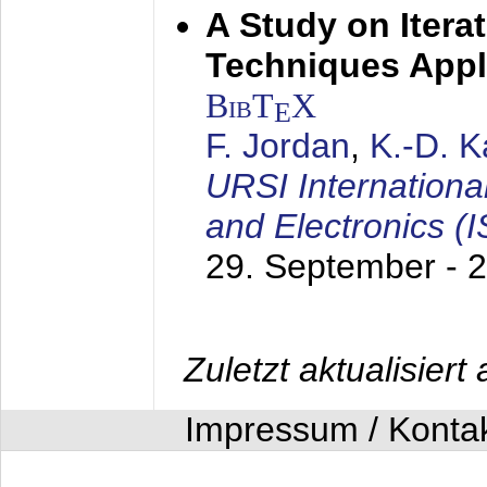
A Study on Itera
Techniques Appl
BibT
X
E
F. Jordan
,
K.-D. 
URSI Internation
and Electronics (
29. September - 
Zuletzt aktualisier
Impressum / Konta