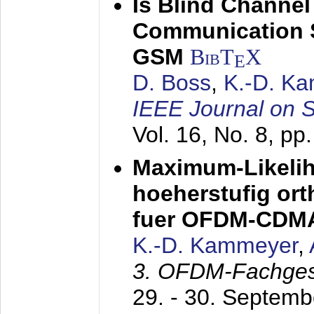
Is Blind Channel
Communication 
GSM
BibT
X
E
D. Boss
,
K.-D. K
IEEE Journal on 
Vol. 16, No. 8, p
Maximum-Likeli
hoeherstufig or
fuer OFDM-CDM
K.-D. Kammeyer
,
3. OFDM-Fachge
29. - 30. Septem