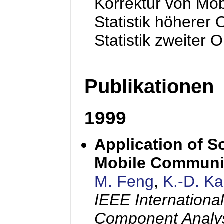
Korrektur von Mo
Statistik höherer
Statistik zweiter 
Publikationen
1999
Application of S
Mobile Communi
M. Feng
,
K.-D. K
IEEE Internation
Component Analysi