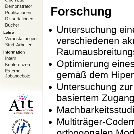
Demonstrator
Forschung
Publikationen
Dissertationen
Bücher
Untersuchung ein
Lehre
verschiedenen ak
Veranstaltungen
Stud. Arbeiten
Raumausbreitung
Information
Intern
Optimierung ein
Konferenzen
Externe
gemäß dem Hiperl
Jobangebote
Untersuchung zur 
basiertem Zugan
Machbarkeitsstud
Multiträger-Codem
orthogonalen Mod