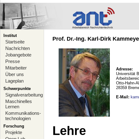
Institut
Prof. Dr.-Ing. Karl-Dirk Kammeyer
Startseite
Nachrichten
Jobangebote
Presse
Mitarbeiter
Adresse:
Universität 
Über uns
Arbeitsberei
Lageplan
Otto-Hahn-A
28359 Brem
Schwerpunkte
Signalverarbeitung
E-Mail
:
kam
Maschinelles
Lernen
Kommunikations-
technologien
Forschung
Lehre
Projekte
Open Lab