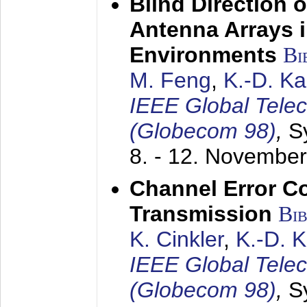
Blind Direction o
Antenna Arrays 
Environments
Bi
M. Feng
,
K.-D. K
IEEE Global Tele
(Globecom 98)
,
S
8. - 12. Novembe
Channel Error C
Transmission
Bi
K. Cinkler
,
K.-D. 
IEEE Global Tele
(Globecom 98)
,
S