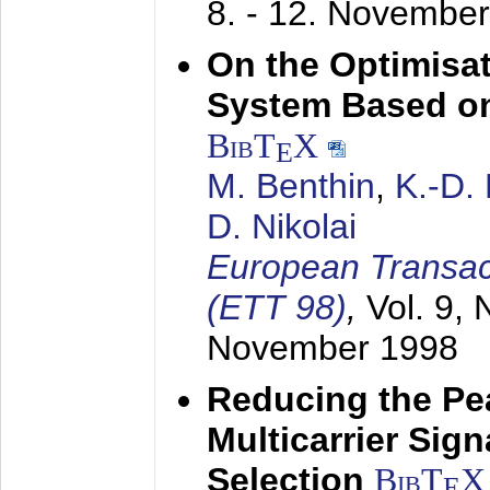
8. - 12. Novembe
On the Optimisa
System Based on
BibT
X
E
M. Benthin
,
K.-D.
D. Nikolai
European Transac
(ETT 98)
,
Vol. 9, 
November 1998
Reducing the Pe
Multicarrier Sig
Selection
BibT
X
E