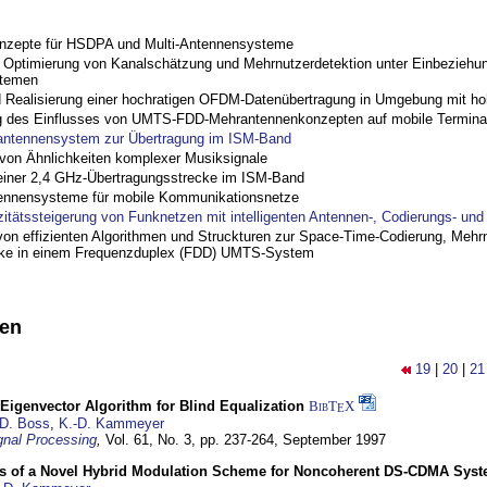
nzepte für HSDPA und Multi-Antennensysteme
ptimierung von Kanalschätzung und Mehrnutzerdetektion unter Einbeziehu
stemen
nd Realisierung einer hochratigen OFDM-Datenübertragung in Umgebung mit h
 des Einflusses von UMTS-FDD-Mehrantennenkonzepten auf mobile Termina
antennensystem zur Übertragung im ISM-Band
on Ähnlichkeiten komplexer Musiksignale
einer 2,4 GHz-Übertragungsstrecke im ISM-Band
ennensysteme für mobile Kommunikationsnetze
zitätssteigerung von Funknetzen mit intelligenten Antennen-, Codierungs- un
on effizienten Algorithmen und Struckturen zur Space-Time-Codierung, Mehrn
cke in einem Frequenzduplex (FDD) UMTS-System
nen
19
|
20
|
21
Eigenvector Algorithm for Blind Equalization
BibT
X
E
D. Boss
,
K.-D. Kammeyer
nal Processing
,
Vol. 61, No. 3, pp. 237-264,
September 1997
s of a Novel Hybrid Modulation Scheme for Noncoherent DS-CDMA Sys