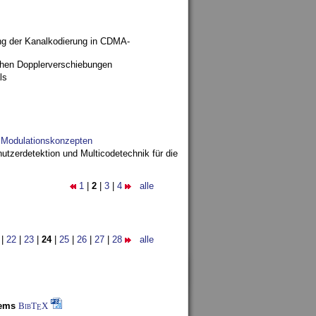
ng der Kanalkodierung in CDMA-
ohen Dopplerverschiebungen
ls
d Modulationskonzepten
utzerdetektion und Multicodetechnik für die
1
|
2
|
3
|
4
alle
|
22
|
23
|
24
|
25
|
26
|
27
|
28
alle
tems
BibT
X
E