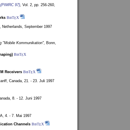
s (PIMRC 97)
,
Vol. 2, pp. 256-260,
rks
BibT
X
E
, Netherlands,
September 1997
g "Mobile Kommunikation",
Bonn,
haping)
BibT
X
E
SM Receivers
BibT
X
E
anff, Canada,
21. - 23. Juli 1997
Canada,
8. - 12. Juni 1997
SA,
4. - 7. Mai 1997
nication Channels
BibT
X
E