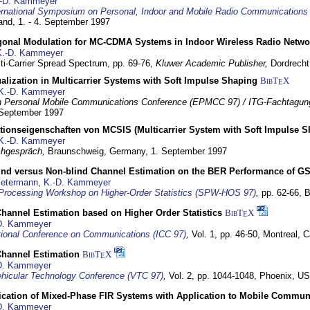
-D. Kammeyer
ernational Symposium on Personal, Indoor and Mobile Radio Communication
land,
1. - 4. September 1997
gonal Modulation for MC-CDMA Systems in Indoor Wireless Radio Netwo
K.-D. Kammeyer
lti-Carrier Spread Spectrum,
pp. 69-76,
Kluwer Academic Publisher,
Dordrecht
lization in Multicarrier Systems with Soft Impulse Shaping
BibT
X
E
K.-D. Kammeyer
 Personal Mobile Communications Conference (EPMCC 97) / ITG-Fachtagun
 September 1997
tionseigenschaften von MCSIS (Multicarrier System with Soft Impulse S
K.-D. Kammeyer
hgespräch,
Braunschweig, Germany,
1. September 1997
lind versus Non-blind Channel Estimation on the BER Performance of G
Petermann
,
K.-D. Kammeyer
Processing Workshop on Higher-Order Statistics (SPW-HOS 97)
,
pp. 62-66,
B
hannel Estimation based on Higher Order Statistics
BibT
X
E
D. Kammeyer
tional Conference on Communications (ICC 97)
,
Vol. 1, pp. 46-50,
Montreal, 
hannel Estimation
BibT
X
E
D. Kammeyer
hicular Technology Conference (VTC 97)
,
Vol. 2, pp. 1044-1048,
Phoenix, U
ification of Mixed-Phase FIR Systems with Application to Mobile Commu
D. Kammeyer