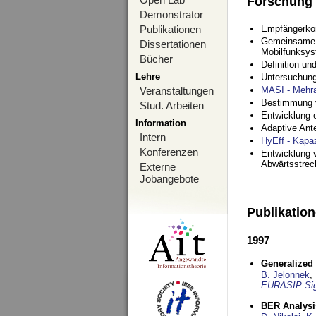
Forschung
Demonstrator
Publikationen
Empfängerko
Gemeinsame O
Dissertationen
Mobilfunksy
Bücher
Definition u
Lehre
Untersuchung
Veranstaltungen
MASI - Mehr
Bestimmung v
Stud. Arbeiten
Entwicklung 
Information
Adaptive Ant
Intern
HyEff - Kapa
Konferenzen
Entwicklung v
Abwärtsstre
Externe
Jobangebote
Publikatio
1997
Generalized 
B. Jelonnek
,
EURASIP Sig
BER Analysi