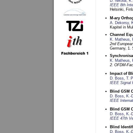
D. Nikolai
,
K.
IEEE 8th Int
Helsinki, Fin
M-ary Ortho
A. Dekorsy
,
Kapitel in Mu
Channel Equa
K. Matheus
,
2nd European
Germany,
1.
Synchronisa
K. Matheus
,
2. OFDM-Fac
Impact of B
D. Boss
,
T. 
IEEE Signal 
Blind GSM C
D. Boss
,
K.-
IEEE Interna
Blind GSM C
D. Boss
,
K.-
IEEE 47th Ve
Blind Ident
D. Boss
,
K.-