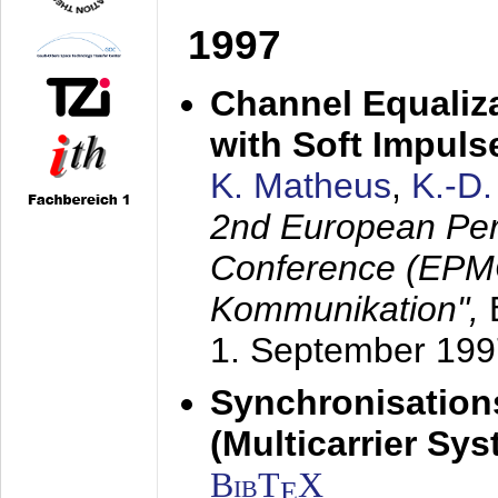
1997
Channel Equaliza
with Soft Impul
K. Matheus
,
K.-D
2nd European Per
Conference (EPMC
Kommunikation",
1. September 199
Synchronisation
(Multicarrier Sy
BibT
X
E