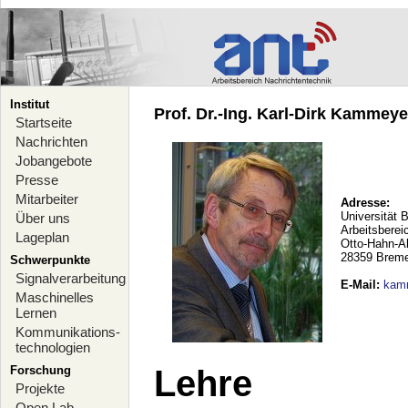
Institut
Prof. Dr.-Ing. Karl-Dirk Kammeyer
Startseite
Nachrichten
Jobangebote
Presse
Mitarbeiter
Adresse:
Universität 
Über uns
Arbeitsberei
Lageplan
Otto-Hahn-A
28359 Brem
Schwerpunkte
Signalverarbeitung
E-Mail
:
kam
Maschinelles
Lernen
Kommunikations-
technologien
Forschung
Lehre
Projekte
Open Lab