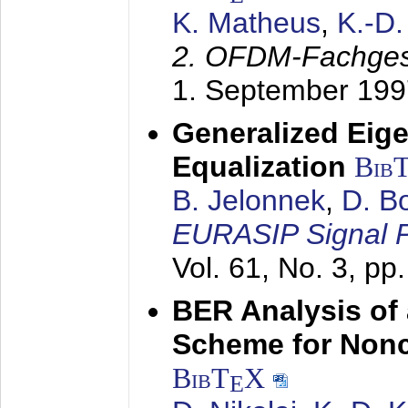
K. Matheus
,
K.-D
2. OFDM-Fachge
1. September 199
Generalized Eige
Equalization
Bib
B. Jelonnek
,
D. B
EURASIP Signal P
Vol. 61, No. 3, pp
BER Analysis of
Scheme for Non
BibT
X
E