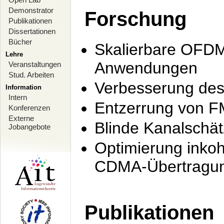
Demonstrator
Forschung
Publikationen
Dissertationen
Bücher
Skalierbare OFDM-
Lehre
Anwendungen
Veranstaltungen
Stud. Arbeiten
Verbesserung de
Information
Intern
Entzerrung von F
Konferenzen
Externe
Blinde Kanalschä
Jobangebote
Optimierung inko
CDMA-Übertragung
Publikationen