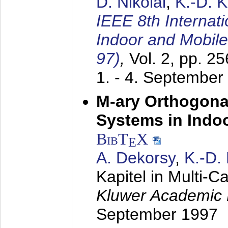
D. Nikolai
,
K.-D. 
IEEE 8th Internat
Indoor and Mobil
97)
,
Vol. 2, pp. 2
1. - 4. September
M-ary Orthogona
Systems in Indo
BibT
X
E
A. Dekorsy
,
K.-D.
Kapitel in Multi-
Kluwer Academic 
September 1997