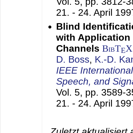
Vol. 5, pp. 3812-
21. - 24. April 199
Blind Identifica
with Applicatio
Channels
BibT
X
E
D. Boss
,
K.-D. K
IEEE Internationa
Speech, and Sign
Vol. 5, pp. 3589-
21. - 24. April 199
Zuletzt aktualisier