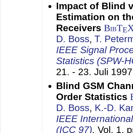
Impact of Blind 
Estimation on t
Receivers
BibT
E
D. Boss
,
T. Peter
IEEE Signal Proc
Statistics (SPW-
21. - 23. Juli 1997
Blind GSM Chann
Order Statistics
D. Boss
,
K.-D. K
IEEE Internation
(ICC 97)
,
Vol. 1, 