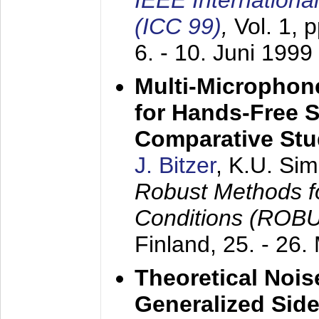
IEEE Internation
(ICC 99)
,
Vol. 1, 
6. - 10. Juni 1999
Multi-Microphon
for Hands-Free 
Comparative St
J. Bitzer
, K.U. Si
Robust Methods f
Conditions (ROB
Finland,
25. - 26.
Theoretical Nois
Generalized Side