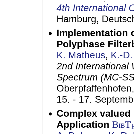
4th Internationa
Hamburg, Deutsc
Implementation o
Polyphase Filte
K. Matheus
,
K.-D
2nd International
Spectrum (MC-SS 
Oberpfaffenhofen
15. - 17. Septem
Complex valued
Application
BibT