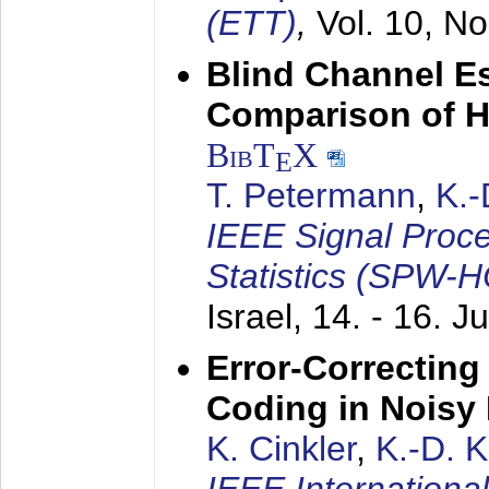
(ETT)
,
Vol. 10, No
Blind Channel E
Comparison of 
BibT
X
E
T. Petermann
,
K.
IEEE Signal Proc
Statistics (SPW-
Israel,
14. - 16. J
Error-Correctin
Coding in Noisy
K. Cinkler
,
K.-D. 