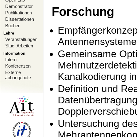
Demonstrator
Forschung
Publikationen
Dissertationen
Bücher
Empfängerkonzept
Lehre
Antennensysteme
Veranstaltungen
Stud. Arbeiten
Gemeinsame Opti
Information
Intern
Mehrnutzerdetekti
Konferenzen
Externe
Kanalkodierung 
Jobangebote
Definition und Re
Datenübertragung
Dopplerverschie
Untersuchung de
Mehrantennenkonz