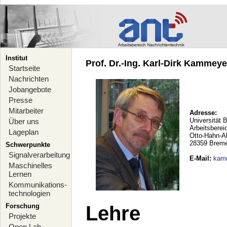
Institut
Prof. Dr.-Ing. Karl-Dirk Kammeyer
Startseite
Nachrichten
Jobangebote
Presse
Mitarbeiter
Adresse:
Universität 
Über uns
Arbeitsberei
Lageplan
Otto-Hahn-A
28359 Brem
Schwerpunkte
Signalverarbeitung
E-Mail
:
kam
Maschinelles
Lernen
Kommunikations-
technologien
Forschung
Lehre
Projekte
Open Lab