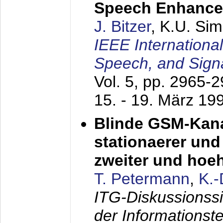
Speech Enhanc
J. Bitzer
, K.U. Si
IEEE Internationa
Speech, and Sign
Vol. 5, pp. 2965-
15. - 19. März 19
Blinde GSM-Kana
stationaerer und 
zweiter und hoe
T. Petermann
,
K.
ITG-Diskussionss
der Informationst