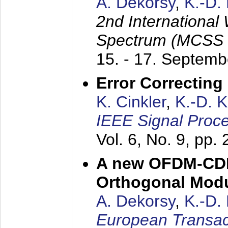
A. Dekorsy
,
K.-D.
2nd International
Spectrum (MCSS 
15. - 17. Septem
Error Correctin
K. Cinkler
,
K.-D. 
IEEE Signal Proce
Vol. 6, No. 9, pp.
A new OFDM-CDM
Orthogonal Modu
A. Dekorsy
,
K.-D.
European Transac