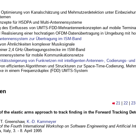
ptimierung von Kanalschätzung und Mehrnutzerdetektion unter Einbeziehu
stemen
nzepte für HSDPA und Multi-Antennensysteme
 des Einflusses von UMTS-FDD-Mehrantennenkonzepten auf mobile Termina
nd Realisierung einer hochratigen OFDM-Datenübertragung in Umgebung mit h
antennensystem zur Übertragung im ISM-Band
on Ähnlichkeiten komplexer Musiksignale
einer 2,4 GHz-Übertragungsstrecke im ISM-Band
ennensysteme für mobile Kommunikationsnetze
zitätssteigerung von Funknetzen mit intelligenten Antennen-, Codierungs- un
on effizienten Algorithmen und Struckturen zur Space-Time-Codierung, Mehrn
cke in einem Frequenzduplex (FDD) UMTS-System
nen
21
|
22
|
23
of the elastic arms approach to track finding in the Forward Tracking D
 T. Greenshaw,
K.-D. Kammeyer
f the Fourth International Workshop on Software Engineering and Artificial In
, Italy,
3. - 8. April 1995