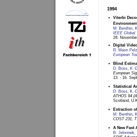
1994
Viterbi Deco
Environmen
M. Benthin
,
K
IEEE Global 
28. November
Digital Vid
R. Mann Pel
European Tra
Blind Estim
D. Boss
,
K.-
European Sig
13. - 16. Se
Statistical 
D. Boss
,
K.-
ATHOS 94 (AT
Scotland, U.
Extraction o
M. Benthin
,
K
COST 231, T
A New Fast 
B. Jelonnek
,