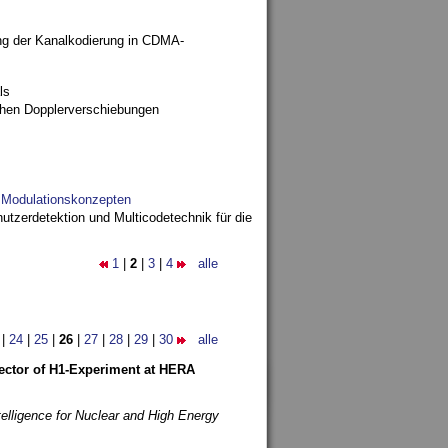
ng der Kanalkodierung in CDMA-
ls
ohen Dopplerverschiebungen
d Modulationskonzepten
utzerdetektion und Multicodetechnik für die
1
|
2
|
3
|
4
alle
|
24
|
25
|
26
|
27
|
28
|
29
|
30
alle
etector of H1-Experiment at HERA
telligence for Nuclear and High Energy