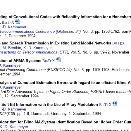
ding of Convolutional Codes with Reliability Information for a Noncohe
t
BibT
X
E
.-D. Kammeyer
Telecommunications Conference (Globecom 94)
,
Vol. 3, pp. 1758-1762,
San F
 - 2. Dezember 1994
eo and Speech Transmission in Existing Land Mobile Networks
BibT
X
E
z
,
M. Benthin
,
K.-D. Kammeyer
nsactions on Telecommunications (ETT)
,
Vol. 5, No. 6, pp. 59-72,
November 
ation of ARMA Systems
BibT
X
E
D. Kammeyer
nal Processing Conference (EUSIPCO 94),
Vol. 3, pp. 1105-1108,
Edinburgh, 
ptember 1994
Analysis of Cumulant Estimation Errors with regard to an efficient Blind 
D. Kammeyer
HOS = Advanced Topics in Higher Order Statistics; ESPRIT basic research
K.,
12. September 1994
f Soft Bit Information with the Use of M-ary Modulation
BibT
X
E
.-D. Kammeyer
D(94)108,
pp. 1-8,
Darmstadt, Germany,
1. September 1994
Algorithm for Blind MA-System Identification Based on Higher Order Cu
K.-D. Kammeyer