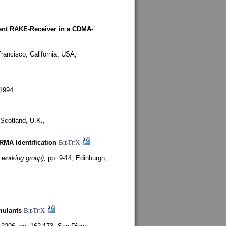
rent RAKE-Receiver in a CDMA-
rancisco, California, USA,
1994
Scotland, U.K.,
ARMA Identification
BibT
X
E
 working group),
pp. 9-14,
Edinburgh,
mulants
BibT
X
E