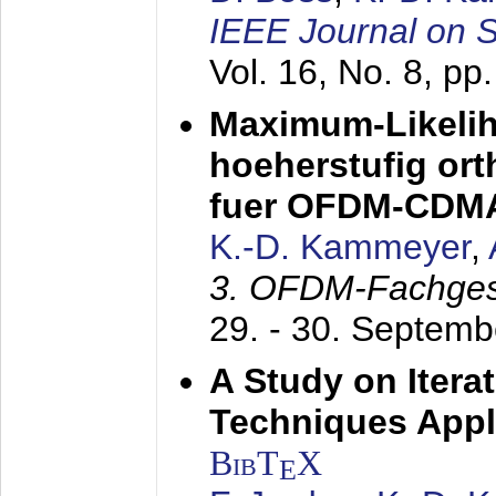
IEEE Journal on 
Vol. 16, No. 8, p
Maximum-Likeli
hoeherstufig or
fuer OFDM-CDM
K.-D. Kammeyer
,
3. OFDM-Fachge
29. - 30. Septem
A Study on Itera
Techniques Appl
BibT
X
E