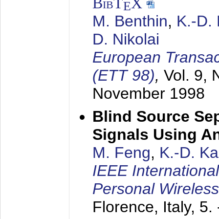
BibT
X
E
M. Benthin
,
K.-D.
D. Nikolai
European Transac
(ETT 98)
,
Vol. 9, 
November 1998
Blind Source Se
Signals Using A
M. Feng
,
K.-D. K
IEEE Internationa
Personal Wireles
Florence, Italy,
5.