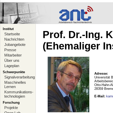
Institut
Prof. Dr.-Ing.
Startseite
Nachrichten
(Ehemaliger Ins
Jobangebote
Presse
Mitarbeiter
Über uns
Lageplan
Schwerpunkte
Adresse:
Signalverarbeitung
Universität 
Arbeitsberei
Maschinelles
Otto-Hahn-A
Lernen
28359 Brem
Kommunikations-
technologien
E-Mail
:
kam
Forschung
Projekte
Open Lab