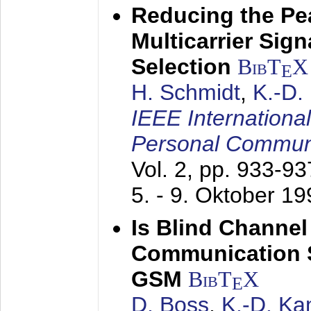
Reducing the Pe
Multicarrier Sig
Selection
BibT
X
E
H. Schmidt
,
K.-D
IEEE Internationa
Personal Commun
Vol. 2, pp. 933-9
5. - 9. Oktober 1
Is Blind Channel
Communication 
GSM
BibT
X
E
D. Boss
,
K.-D. K