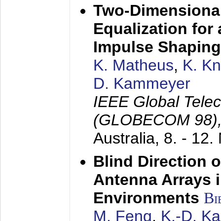
Two-Dimensional
Equalization for 
Impulse Shaping
K. Matheus
,
K. K
D. Kammeyer
IEEE Global Tele
(GLOBECOM 98)
Australia,
8. - 12
Blind Direction o
Antenna Arrays 
Environments
Bi
M. Feng
,
K.-D. K