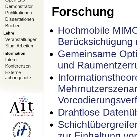
Demonstrator
Forschung
Publikationen
Dissertationen
Bücher
Hochmobile MIMO
Lehre
Berücksichtigung 
Veranstaltungen
Stud. Arbeiten
Gemeinsame Opti
Information
Intern
und Raumentzerru
Konferenzen
Externe
Informationstheor
Jobangebote
Mehrnutzerszenar
Vorcodierungsverf
Drahtlose Datenü
Schichtübergrei
zur Einhaltung vo