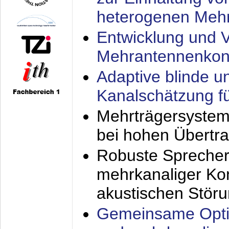
heterogenen Meh
Entwicklung und V
Mehrantennenkon
Adaptive blinde u
Kanalschätzung f
Mehrträgersystem
bei hohen Übertr
Robuste Sprecher
mehrkanaliger Ko
akustischen Stör
Gemeinsame Opti