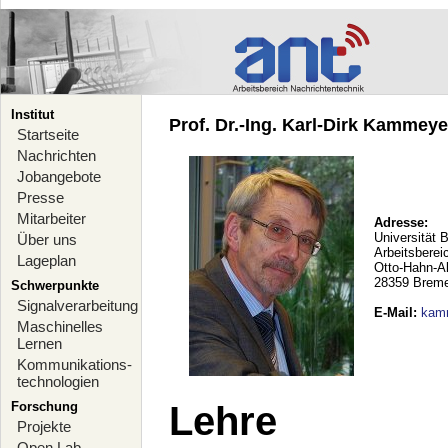
Institut
Prof. Dr.-Ing. Karl-Dirk Kammeyer
Startseite
Nachrichten
Jobangebote
Presse
Mitarbeiter
Adresse:
Universität 
Über uns
Arbeitsberei
Lageplan
Otto-Hahn-A
28359 Brem
Schwerpunkte
Signalverarbeitung
E-Mail
:
kam
Maschinelles
Lernen
Kommunikations-
technologien
Forschung
Lehre
Projekte
Open Lab