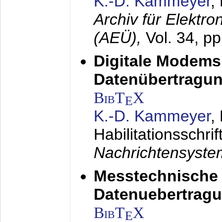
K.-D. Kammeyer
,
Archiv für Elektr
(AEÜ),
Vol. 34, p
Digitale Modems
Datenübertragun
BibT
X
E
K.-D. Kammeyer
,
Habilitationsschrif
Nachrichtensyst
Messtechnische
Datenuebertragu
BibT
X
E