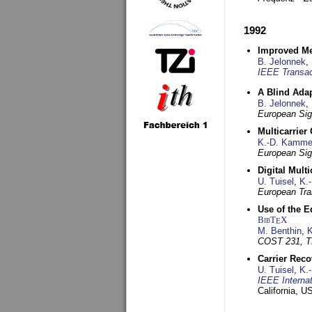
1992
Improved Met
B. Jelonnek
,
IEEE Transac
A Blind Adap
B. Jelonnek
,
European Sig
Multicarrier
K.-D. Kamme
European Sig
Digital Mult
U. Tuisel
,
K.
European Tra
Use of the E
BibT
X
E
M. Benthin
,
K
COST 231, T
Carrier Reco
U. Tuisel
,
K.
IEEE Interna
California, 