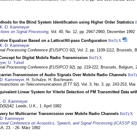
hods for the Blind System Identification using Higher Order Statistics
K.-D. Kammeyer
tions on Signal Processing
,
Vol. 40, No. 12, pp. 2947-2960,
Dezember 1992
tive Equalizer Based on a Lattice/All-pass Configuration
BibT
X
E
K.-D. Kammeyer
nal Processing Conference (EUSIPCO 92),
Vol. 2, pp. 1109-1112,
Brussels, 
 Concept for Digital Mobile Radio Transmission
BibT
X
E
yer
,
U. Tuisel
nal Processing Conference (EUSIPCO 92),
pp. 219-222,
Brussels, Belgium,
icarrier-Transmission of Audio Signals Over Mobile Radio Channels
BibT
-D. Kammeyer
, H. Schulze, H. Bochmann
nsanctions on Telecommunications (ETT 92),
Vol. 3, No. 3, pp. 243-253,
Mai
quivalent Linear System for Viterbi Detection of FM Transmitted Data w
.-D. Kammeyer
D(92)42,
Leeds, U.K.,
1. April 1992
very for Multicarrier Transmission over Mobile Radio Channels
BibT
X
E
-D. Kammeyer
tional Conference on Acoustics, Speech, and Signal Processing (ICASSP 92)
USA,
23. - 26. März 1992