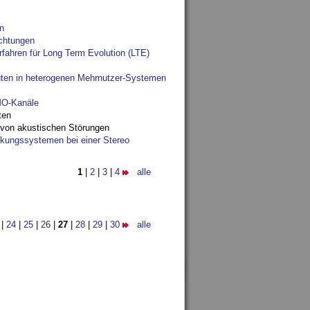
n
chtungen
fahren für Long Term Evolution (LTE)
ten in heterogenen Mehrnutzer-Systemen
IMO-Kanäle
ten
 von akustischen Störungen
ungssystemen bei einer Stereo
1
|
2
|
3
|
4
alle
|
24
|
25
|
26
|
27
|
28
|
29
|
30
alle