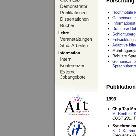
Forschung
Demonstrator
Publikationen
Hochmobile M
Gemeinsame O
Dissertationen
Informations
Bücher
Drahtlose Da
Lehre
Schichtüberg
Veranstaltungen
Entwicklung 
Stud. Arbeiten
Adaptive bli
Mehrträgersy
Information
Robuste Spre
Intern
Gemeinsame O
Konferenzen
Sprachübertr
Externe
Jobangebote
Publikatio
1993
Chip Tap Mo
M. Benthin
,
K
COST 231, T
Synchronisa
K.-D. Kamme
Frequenz - Ze